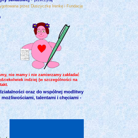
ygotowana przez Duszyczkę Irenkę i Fundację
a
liśmy, nie mamy i nie zamierzamy zakładać
gdziekolwiek indziej (w szczególności na
akt.
ziałalności oraz do wspólnej modlitwy
ożliwościami, talentami i chęciami -