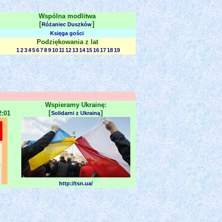
Wspólna modlitwa
[
]
Różaniec Duszków
Księga gości
Podziękowania z lat
1
2
3
4
5
6
7
8
9
10
11
12
13
14
15
16
17
18
19
Wspieramy Ukrainę:
[
]
2:01
Solidarni z Ukrainą
http://tsn.ua/