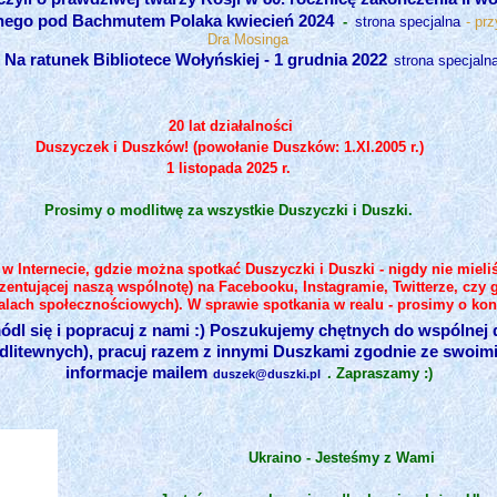
nnego pod Bachmutem Polaka kwiecień 2024
-
strona specjalna
- prz
Dra Mosinga
Na ratunek Bibliotece Wołyńskiej - 1 grudnia 2022
*
strona specjaln
20 lat działalności
Duszyczek i Duszków! (powołanie Duszków: 1.XI.2005 r.)
1 listopada 2025 r.
Prosimy o modlitwę za wszystkie Duszyczki i Duszki.
e w Internecie, gdzie można spotkać Duszyczki i Duszki - nigdy nie mie
entującej naszą wspólnotę) na Facebooku, Instagramie, Twitterze, czy 
alach społecznościowych). W sprawie spotkania w realu - prosimy o kont
dl się i popracuj z nami :) Poszukujemy chętnych do wspólnej d
litewnych), pracuj razem z innymi Duszkami zgodnie ze swoimi m
informacje mailem
. Zapraszamy :)
duszek@duszki.pl
Ukraino - Jesteśmy z Wami