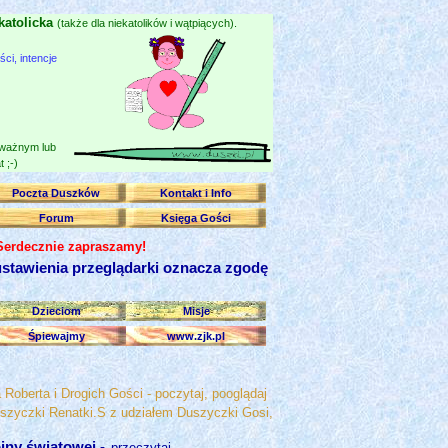
katolicka
(także dla niekatolików i wątpiących).
i, intencje
 ważnym lub
 ;-)
Poczta Duszków
Kontakt i Info
Forum
Księga Gości
 Serdecznie zapraszamy!
stawienia przeglądarki oznacza zgodę
Dzieciom
Misje
Śpiewajmy
www.zjk.pl
Roberta i Drogich Gości - poczytaj, pooglądaj
szyczki Renatki.S z udziałem Duszyczki Gosi,
ojny światowej -
przeczytaj