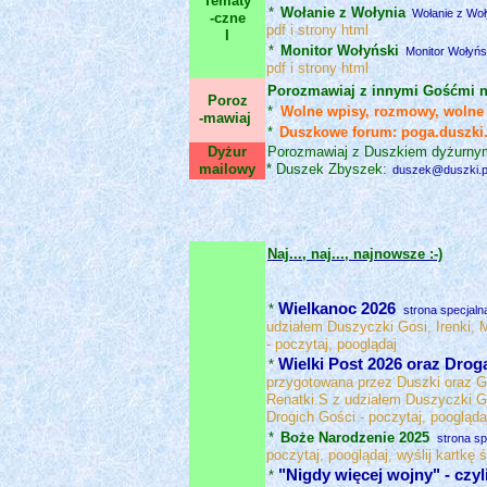
Tematy
*
Wołanie z Wołynia
Wołanie z Woł
-czne
pdf i strony html
I
*
Monitor Wołyński
Monitor Wołyńs
pdf i strony html
Porozmawiaj z innymi Gośćmi na
Poroz
*
Wolne wpisy, rozmowy, wolne
-mawiaj
*
Duszkowe forum: poga.duszki.
Dyżur
Porozmawiaj z Duszkiem dyżurny
mailowy
* Duszek Zbyszek:
duszek@duszki.p
Naj..., naj..., najnowsze :-)
Wielkanoc 2026
*
strona specjaln
udziałem Duszyczki Gosi, Irenki, 
- poczytaj, pooglądaj
Wielki Post 2026 oraz Dro
*
przygotowana przez Duszki oraz G
Renatki.S z udziałem Duszyczki Gos
Drogich Gości - poczytaj, poogląda
*
Boże Narodzenie 2025
strona sp
poczytaj, pooglądaj, wyślij kartkę 
"Nigdy więcej wojny" - czyl
*