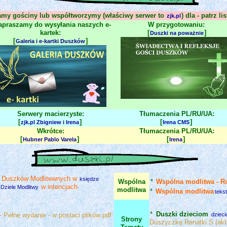
amy gościny lub współtworzymy (właściwy serwer to
) dla - patrz li
zjk.pl
praszamy do wysyłania naszych e-
W przygotowaniu:
kartek:
[
]
Duszki na poważnie
[
]
Galeria i e-kartki Duszków
Serwery macierzyste:
Tłumaczenia PL/RU/UA:
[
]
[
]
zjk.pl Zbigniew i Irena
Irena CMS
Wkrótce:
Tłumaczenia PL/RU/UA:
[
]
[
]
Hubner Pablo Varela
Irena
 Duszków Modlitewnych w
księdze
Wspólna
*
Wspólna modlitwa - R
w intencjach
Dziele Modlitwy
modlitwa
*
Wspólna modlitwa
teks
*
Duszki dzieciom
- Pełne wydanie - w postaci plików pdf
dzieci
Strony
Duszyczkę Renatki.S (aktu