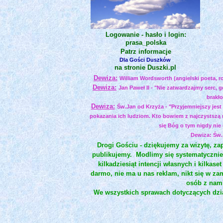
Logowanie - hasło i login:
prasa_polska
Patrz informacje
Dla Gości Duszków
na stronie Duszki.pl
Dewiza:
William Wordsworth (angielski poeta, ro
Dewiza:
Jan Paweł II - "Nie zatwardzajmy serc, 
brakło
Dewiza:
Św.Jan od Krzyża - "Przyjemniejszy jest
pokazania ich ludziom. Kto bowiem z najczystszą mi
się Bóg o tym nigdy nie 
Dewiza: Św. 
Drogi Gościu - dziękujemy za wizytę, 
publikujemy.
Modlimy się systematycznie
kilkadziesiąt intencji własnych i kilkas
darmo, nie ma u nas reklam, nikt się w za
osób z nami
We wszystkich sprawach dotyczących dzia