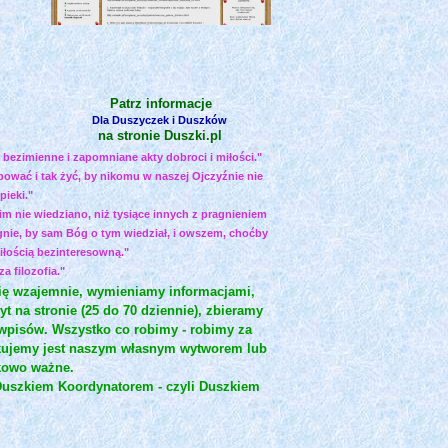
Patrz informacje
Dla Duszyczek i Duszków
na stronie Duszki.pl
, bezimienne i zapomniane akty dobroci i miłości."
ępować i tak żyć, by nikomu w naszej Ojczyźnie nie
pieki."
m nie wiedziano, niż tysiące innych z pragnieniem
ragnie, by sam Bóg o tym wiedział, i owszem, choćby
miłością bezinteresowną."
 filozofia."
się wzajemnie, wymieniamy informacjami,
t na stronie (25 do 70 dziennie), zbieramy
ąt wpisów. Wszystko co robimy - robimy za
blikujemy jest naszym własnym wytworem lub
tkowo ważne.
 Duszkiem Koordynatorem - czyli Duszkiem