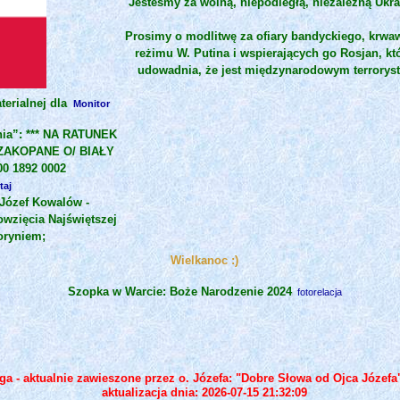
Jesteśmy za wolną, niepodległą, niezależną Ukra
Prosimy o modlitwę za ofiary bandyckiego, krwa
reżimu W. Putina i wspierających go Rosjan, kt
udowadnia, że jest międzynarodowym terroryst
erialnej dla
Monitor
nia”: *** NA RATUNEK
 ZAKOPANE O/ BIAŁY
0 1892 0002
taj
d Józef Kowalów -
wzięcia Najświętszej
oryniem;
Wielkanoc :)
Szopka w Warcie: Boże Narodzenie 2024
fotorelacja
a - aktualnie zawieszone przez o. Józefa: "Dobre Słowa od Ojca Józefa
aktualizacja dnia: 2026-07-15 21:32:09