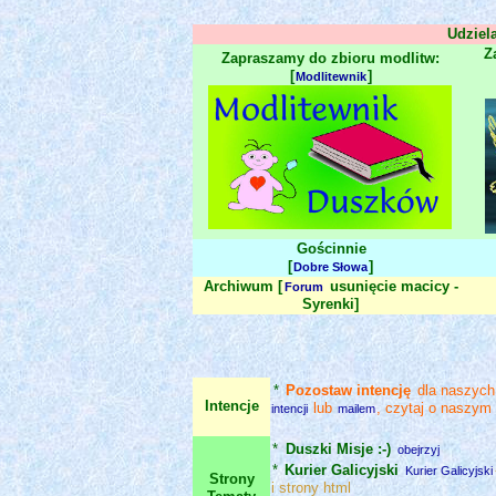
Udziel
Za
Zapraszamy do zbioru modlitw:
[
]
Modlitewnik
Gościnnie
[
]
Dobre Słowa
Archiwum [
usunięcie macicy -
Forum
Syrenki]
*
Pozostaw intencję
dla naszych
Intencje
lub
, czytaj o naszym
intencji
mailem
*
Duszki Misje :-)
obejrzyj
*
Kurier Galicyjski
Kurier Galicyjski
Strony
i strony html