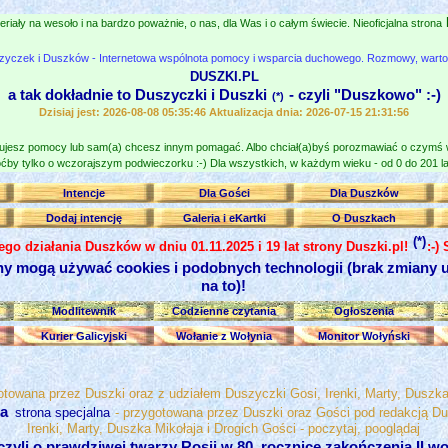
eriały na wesoło i na bardzo poważnie, o nas, dla Was i o całym świecie. Nieoficjalna strona
zyczek i Duszków - Internetowa wspólnota pomocy i wsparcia duchowego. Rozmowy, wartośc
DUSZKI.PL
a tak dokładnie to Duszyczki i Duszki
- czyli "Duszkowo" :-)
(*)
Dzisiaj jest: 2026-08-08 05:35:46 Aktualizacja dnia: 2026-07-15 21:31:56
jesz pomocy lub sam(a) chcesz innym pomagać. Albo chciał(a)byś porozmawiać o czymś
ćby tylko o wczorajszym podwieczorku :-) Dla wszystkich, w każdym wieku - od 0 do 201 lat
Intencje
Dla Gości
Dla Duszków
Dodaj intencję
Galeria i eKartki
O Duszkach
(*)
nego działania Duszków w dniu 01.11.2025 i 19 lat strony Duszki.pl!
:-)
ny mogą używać cookies i podobnych technologii (brak zmiany u
na to)!
Modlitewnik
Codzienne czytania
Ogłoszenia
Kurier Galicyjski
Wołanie z Wołynia
Monitor Wołyński
otowana przez Duszki oraz z udziałem Duszyczki Gosi, Irenki, Marty, Duszka 
wa
strona specjalna
- przygotowana przez Duszki oraz Gości pod redakcją Du
Irenki, Marty, Duszka Mikołaja i Drogich Gości - poczytaj, pooglądaj
czyli o prawdziwej twarzy Rosji w 80. rocznicę zakończenia II w