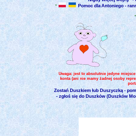
Pomoc dla Antoniego - ra
*
Uwaga: jest to absolutnie jedyne miejsc
konta (ani nie mamy żadnej osoby reprez
port
Zostań Duszkiem łub Duszyczką - pomó
- zgłoś się do Duszków (Duszków Mod