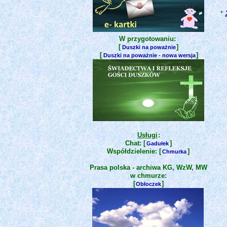
*
W przygotowaniu:
[
]
Duszki na poważnie
[
]
Duszki na poważnie - nowa wersja
Usługi
:
Chat: [
]
Gadułek
Współdzielenie: [
]
Chmurka
Prasa polska - archiwa KG, WzW, MW
w chmurze:
[
]
Obłoczek