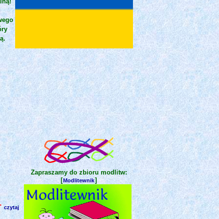
iną!
wego
óry
ą.
Zapraszamy do zbioru modlitw:
[
]
Modlitewnik
"
czytaj