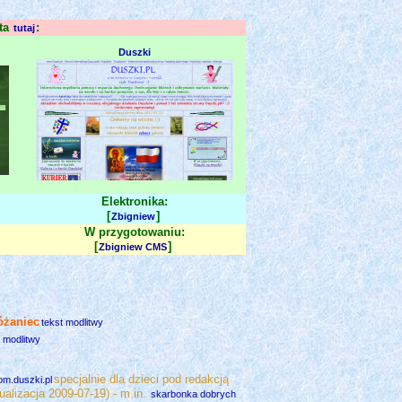
sta
:
tutaj
Duszki
Elektronika:
[
]
Zbigniew
W przygotowaniu:
[
]
Zbigniew CMS
óżaniec
tekst modlitwy
t modlitwy
specjalnie dla dzieci pod redakcją
om.duszki.pl
alizacja 2009-07-19) - m.in.
skarbonka dobrych