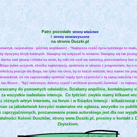
Patrz pozostałe
strony właściwe
i
strony stowarzyszone
na stronie Duszki.pl
mantyk, racjonalista - później anglikanin) - "Najlepsza część życia ludzkiego to małe
gdy słyszymy krzyk biednych. Starajmy się usłyszeć to wołanie. Starajmy się tak post
 dachu nad głową i chleba na stole, by nikt nie czuł się samotny, pozostawiony bez o
 Bogu jeden uczynek, choćby najmniejszy, spełniony w ukryciu z pragnieniem, by o ni
łością pracuje dla Boga, nie tylko nie chce, by to ludzie widzieli, lecz nawet nie p
dowiedział, on nie zaprzestałby spełniać nigdy tych czynności z tą samą radością i 
Jan Bosco - "Być radosnym, dobrze czynić i wróblom pozwolić ćwierkać - to najlepsza
zapraszamy do ponownych odwiedzin. Działamy wspólnie, kontaktujemy 
 za wszystkie nadesłane intencje.
Co tydzień: zwykle mamy kilkaset wizy
et z różnych witryn Internetu, na forum i w Księdze Intencji - kilkadziesi
mian za jakiekolwiek korzyści materialne nie ogłasza, wszystko co pu
 zaprzyjaźnionych, poszanowanie prawa autorskiego jest dla nas wyją
łalności Kolonii Duszków, strony www.Duszki.pl, prosimy o kontakt z
Zbyszkiem.