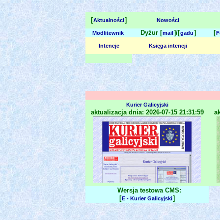
[
]
Aktualności
Nowości
Dyżur [
]/[
]
[
Modlitewnik
mail
gadu
F
Intencje
Księga intencji
Kurier Galicyjski
aktualizacja dnia: 2026-07-15 21:31:59
ak
Wersja testowa CMS:
[
]
E - Kurier Galicyjski