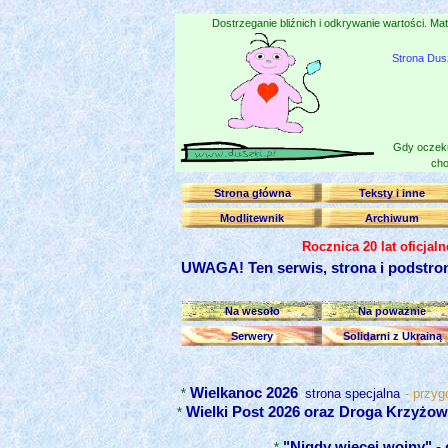
Dostrzeganie bliźnich i odkrywanie wartości. Mat
Strona Dus
Gdy oczeku
cho
Strona główna
Teksty i inne
Modlitewnik
Archiwum
Rocznica 20 lat oficjal
UWAGA! Ten serwis, strona i podstro
Na wesoło
Na poważnie
Serwery
Solidarni z Ukrainą
Wielkanoc 2026
*
strona specjalna
- przyg
Wielki Post 2026 oraz Droga Krzyżo
*
"Nigdy więcej wojny" - 
*