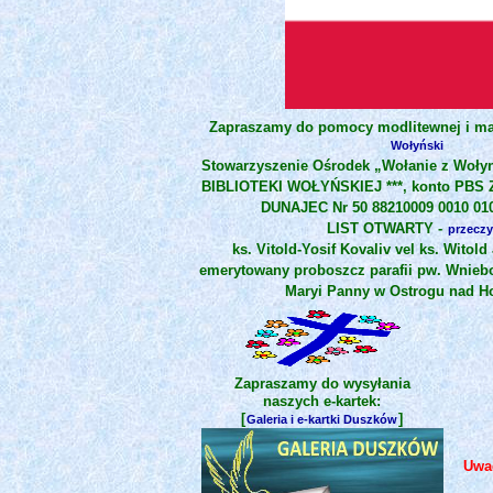
Zapraszamy do pomocy modlitewnej i mat
Wołyński
Stowarzyszenie Ośrodek „Wołanie z Woły
BIBLIOTEKI WOŁYŃSKIEJ ***, konto PBS
DUNAJEC Nr 50 88210009 0010 010
LIST OTWARTY -
przeczy
ks. Vitold-Yosif Kovaliv vel ks. Witol
emerytowany proboszcz parafii pw. Wniebo
Maryi Panny w Ostrogu nad H
Zapraszamy do wysyłania
naszych e-kartek:
[
]
Galeria i e-kartki Duszków
Uwag