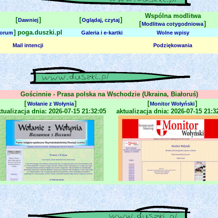
Wspólna modlitwa
[
]
[
]
Dawniej
Oglądaj, czytaj
[
]
Modlitwa cotygodniowa
] poga.duszki.pl
orum
Galeria i e-kartki
Wolne wpisy
Mail intencji
Podziękowania
Gościnnie - Prasa polska na Wschodzie (Ukraina, Białoruś)
[
]
[
]
Wołanie z Wołynia
Monitor Wołyński
tualizacja dnia: 2026-07-15 21:32:05
aktualizacja dnia: 2026-07-15 21:3