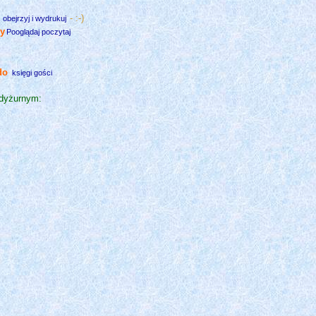
e
- :-)
obejrzyj i wydrukuj
y
Pooglądaj poczytaj
 do
księgi gości
dyżurnym: