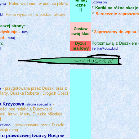
Tematy
uczynków
- Pełne wydanie - w postaci plików
ynia
-czne
*
Kartki na różne okazj
II
*
Serdecznie zapraszam
- Pełne wydanie - w postaci plików
ki
szej strony:
Zostaw
 dyskusje -
*
Zapraszamy do wpisu
tutaj
swój ślad
pl -
tutaj
m:
Dyżur
Porozmawiaj z Duszkiem 
mailowy
l
irenka@duszki.pl
- przygotowana przez Duszki oraz z
a
Marty, Duszka Roberta i Drogich Gości
ga Krzyżowa
-
strona specjalna
ości pod redakcją Duszyczki
i, Irenki, Marty, Duszka Mikołaja i
j
- przygotowana przez Duszki -
ecjalna
świąteczną
i o prawdziwej twarzy Rosji w