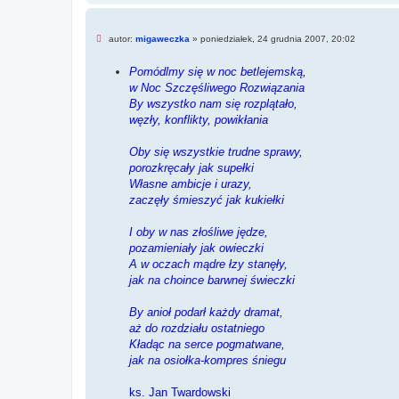
p
o
s
N
autor:
migaweczka
»
poniedziałek, 24 grudnia 2007, 20:02
t
i
e
Pomódlmy się w noc betlejemską,
p
r
w Noc Szczęśliwego Rozwiązania
z
By wszystko nam się rozplątało,
e
c
węzły, konflikty, powikłania
z
y
t
Oby się wszystkie trudne sprawy,
a
porozkręcały jak supełki
n
y
Własne ambicje i urazy,
p
zaczęły śmieszyć jak kukiełki
o
s
t
I oby w nas złośliwe jędze,
pozamieniały jak owieczki
A w oczach mądre łzy stanęły,
jak na choince barwnej świeczki
By anioł podarł każdy dramat,
aż do rozdziału ostatniego
Kładąc na serce pogmatwane,
jak na osiołka-kompres śniegu
ks. Jan Twardowski