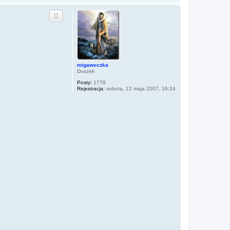
a
g
ó
r
ę
migaweczka
Duszek
Posty:
1778
Rejestracja:
sobota, 12 maja 2007, 16:24