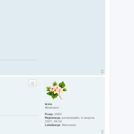
N
a
g
ó
r
ę
tesia
Moderator
Posty:
2063
Rejestracja:
poniedziałek, 6 sierpnia
2007, 09:10
Lokalizacja:
Mazowsze
N