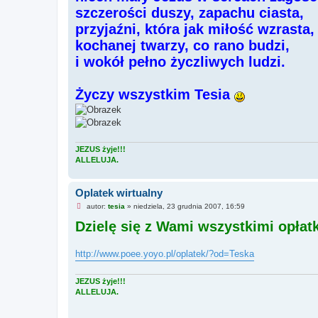
n
szczerości duszy, zapachu ciasta,
y
p
przyjaźni, która jak miłość wzrasta,
o
kochanej twarzy, co rano budzi,
s
t
i wokół pełno życzliwych ludzi.
Życzy wszystkim Tesia
JEZUS żyje!!!
ALLELUJA.
Oplatek wirtualny
N
autor:
tesia
»
niedziela, 23 grudnia 2007, 16:59
i
Dzielę się z Wami wszystkimi opłat
e
p
r
z
http://www.poee.yoyo.pl/oplatek/?od=Teska
e
c
z
JEZUS żyje!!!
y
t
ALLELUJA.
a
n
y