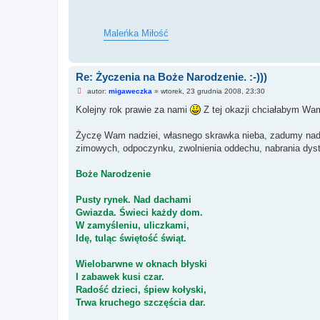
Maleńka Miłość
Re: Życzenia na Boże Narodzenie. :-)))
N
autor:
migaweczka
»
wtorek, 23 grudnia 2008, 23:30
i
e
Kolejny rok prawie za nami
Z tej okazji chciałabym Wam
p
r
z
Życzę Wam nadziei, własnego skrawka nieba, zadumy nad p
e
zimowych, odpoczynku, zwolnienia oddechu, nabrania dyst
c
z
y
Boże Narodzenie
t
a
n
Pusty rynek. Nad dachami
y
p
Gwiazda. Świeci każdy dom.
o
W zamyśleniu, uliczkami,
s
t
Idę, tuląc świętość świąt.
Wielobarwne w oknach błyski
I zabawek kusi czar.
Radość dzieci, śpiew kołyski,
Trwa kruchego szczęścia dar.