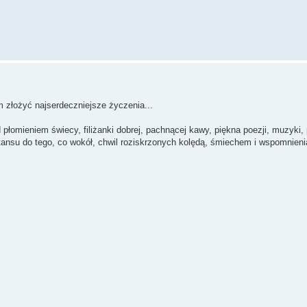
 złożyć najserdeczniejsze życzenia...
łomieniem świecy, filiżanki dobrej, pachnącej kawy, piękna poezji, muzyki,
ansu do tego, co wokół, chwil roziskrzonych kolędą, śmiechem i wspomnieni