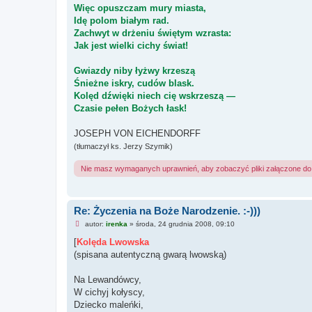
Więc opuszczam mury miasta,
Idę polom białym rad.
Zachwyt w drżeniu świętym wzrasta:
Jak jest wielki cichy świat!
Gwiazdy niby łyżwy krzeszą
Śnieżne iskry, cudów blask.
Kolęd dźwięki niech cię wskrzeszą —
Czasie pełen Bożych łask!
JOSEPH VON EICHENDORFF
(tłumaczył ks. Jerzy Szymik)
Nie masz wymaganych uprawnień, aby zobaczyć pliki załączone do 
Re: Życzenia na Boże Narodzenie. :-)))
N
autor:
irenka
»
środa, 24 grudnia 2008, 09:10
i
e
[
Kolęda Lwowska
p
(spisana autentyczną gwarą lwowską)
r
z
e
Na Lewandówcy,
c
z
W cichyj kołyscy,
y
Dziecko maleńki,
t