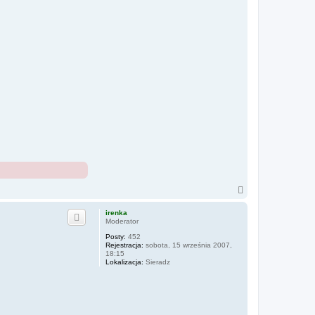
N
a
g
irenka
ó
Moderator
r
Posty:
452
ę
Rejestracja:
sobota, 15 września 2007,
18:15
Lokalizacja:
Sieradz