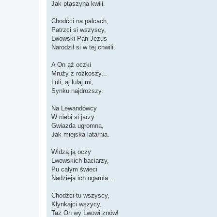
a
Jak ptaszyna kwili.
n
y
p
Chodćci na palcach,
o
Patrzci si wszyscy,
s
t
Lwowski Pan Jezus
Narodził si w tej chwili.
A On aż oczki
Mruży z rozkoszy...
Luli, aj lulaj mi,
Synku najdroższy.
Na Lewandówcy
W niebi si jarzy
Gwiazda ugromna,
Jak miejska latarnia.
Widzą ją oczy
Lwowskich baciarzy,
Pu całym świeci
Nadzieja ich ogarnia...
Chodźci tu wszyscy,
Klynkajci wszycy,
Taż On wy Lwowi znów!