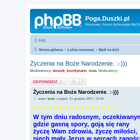
Poga.Duszki.pl
Rozmowy i forum dyskusyjne dla D
FAQ
Strona główna
Luźne rozmowy
Myśl na dziś
Życzenia na Boże Narodzenie. :-)))
Moderatorzy:
duszek_koordynator
,
tesia
,
Moderatorzy
ODPOWIEDZ
Życzenia na Boże Narodzenie. :-)))
N
autor:
tesia
»
piątek, 21 grudnia 2007, 15:08
i
* * * * * * * * * * * * * * * *
e
p
r
W tym dniu radosnym, oczekiwany
z
e
gdzie gasną spory, goją się rany
c
z
życzę Wam zdrowia, życzę miłości,
y
t
niech mały Jezus w sercach zagośc
a