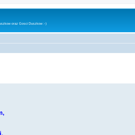
uszkow oraz Gosci Duszkow :-)
m,
i,