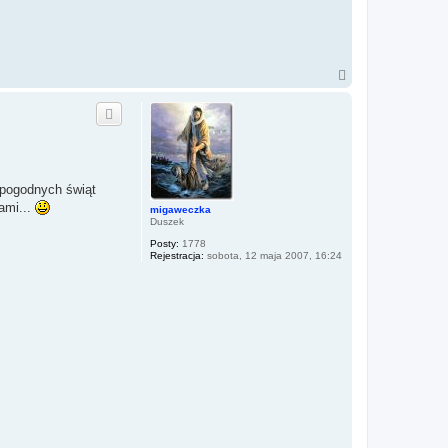
N
a
g
ó
r
ę
 pogodnych świąt
ami...
migaweczka
Duszek
Posty:
1778
Rejestracja:
sobota, 12 maja 2007, 16:24