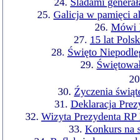
24.
Śladami generał
25.
Galicja w pamięci a
26.
Mówi 
27.
15 lat Pol
28.
Święto Niepodle
29.
Świętował
20
30.
Źyczenia świąt
31.
Deklaracja Prez
32.
Wizyta Prezydenta RP 
33.
Konkurs na 