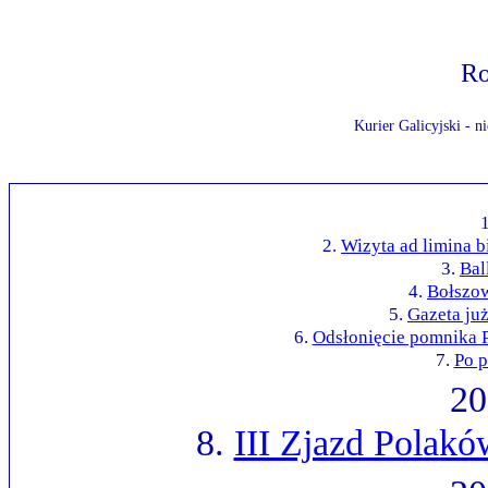
Ro
Kurier Galicyjski - 
2.
Wizyta ad limina 
3.
Bal
4.
Bołszow
5.
Gazeta już
6.
Odsłonięcie pomnika 
7.
Po p
20
8.
III Zjazd Polakó