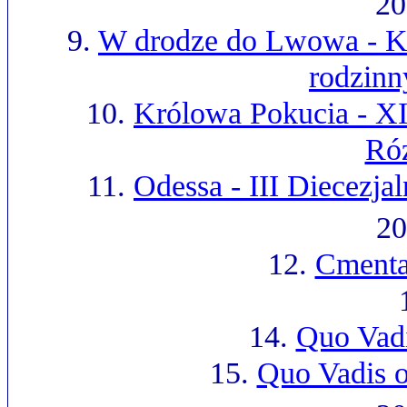
20
9.
W drodze do Lwowa - K
rodzin
10.
Królowa Pokucia - X
Ró
11.
Odessa - III Diecezja
20
12.
Cmenta
14.
Quo Vadi
15.
Quo Vadis o