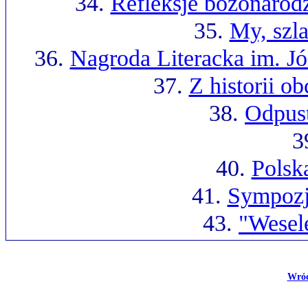
34.
Refleksje bozonarodz
35.
My, szla
36.
Nagroda Literacka im. J
37.
Z historii 
38.
Odpus
3
40.
Polsk
41.
Sympozj
43.
"Wesel
Wróć