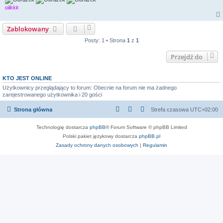
olikkk
Zablokowany
Posty: 1 • Strona
1
z
1
Przejdź do
KTO JEST ONLINE
Użytkownicy przeglądający to forum: Obecnie na forum nie ma żadnego
zarejestrowanego użytkownika i 20 gości
Strona główna
Strefa czasowa
UTC+02:00
Technologię dostarcza
phpBB
® Forum Software © phpBB Limited
Polski pakiet językowy dostarcza
phpBB.pl
Zasady ochrony danych osobowych
|
Regulamin