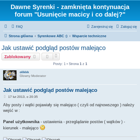
Dawne Syrenki - zamknięta kontynuacja
forum "Usunięcie macicy i co dalej?"
FAQ
Zarejestruj się
Zaloguj się
Strona główna
Syrenkowe ABC :)
Wsparcie techniczne
Jak ustawić podgląd postów malejąco
Zablokowany
Posty: 1 • Strona
1
z
1
olikkk
Glowny Moderator
Jak ustawić podgląd postów malejąco
P
17 lut 2013, o 20:35
o
s
Aby posty i wątki pojawiały się malejąco ( czyli od najnowszego ) należy
t
wejść w :
Panel użytkownika
- ustawienia - przeglądanie postów ( wątków ) -
kierunek - malejąco