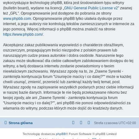
wykorzystujące technologię phpBB, która jest środowiskiem typu witryny
(bulletin board), wydane na licencji „
GNU General Public License v2
” zwanej
też „GPL”. Oprogramowanie jest dostępne do pobrania ze strony
www.phpbb.com
. Oprogramowanie phpBB tylko ułatwia dyskusje przez
internet, a jego autorzy nie kontrolują tekstów zamieszczanych w internecie za
jego pomocą. Więcej informacji o phpBB można znaleźć na stronie
https://www.phpbb.com/
.
Akceptujesz zakaz publikowania wypowiedzi o charakterze obraźliwym,
oszczerczym, propagującym treści niezgodne z polskim prawem lub
naruszającym cudze prawa autorskie i dobra osobiste. Naruszenie tego
zakazu może skutkować dla ciebie całkowitym zablokowaniem dostępu do tej
witryny, a twój dostawca internetu zostanie powiadomiony o twoim
niewłaściwym zachowaniu. Wyrażasz zgodę na to, że „Dawne Syrenki -
zamknięta kontynuacja forum "Usunięcie macicy i co dalej?"” może w każdej
chwili usunąć, zmienić, przenieść lub zamknąć każdy twój temat, post.
Wyrażasz zgodę na zapisywanie wszystkich podanych przez ciebie informacji
w naszej bazie danych. Informacje te nie będą przekazywane nikomu bez
twojej zgody, ale ani „Dawne Syrenki - zamknięta kontynuacja forum
"Usunięcie macicy i co dalej?"”, ani phpBB nie ponosi odpowiedzialności za
włamania do witryny, podczas których może dojść do kradzieży danych.
Strona główna
Strefa czasowa
UTC+02:00
Technologię dostarcza
phpBB
® Forum Software © phpBB Limited