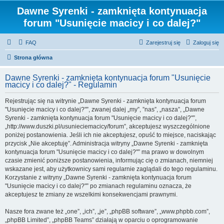
Dawne Syrenki - zamknięta kontynuacja
forum "Usunięcie macicy i co dalej?"
FAQ
Zarejestruj się
Zaloguj się
Strona główna
Dawne Syrenki - zamknięta kontynuacja forum "Usunięcie
macicy i co dalej?" - Regulamin
Rejestrując się na witrynie „Dawne Syrenki - zamknięta kontynuacja forum
"Usunięcie macicy i co dalej?"”, zwanej dalej „my”, ”nas”, „nasza”, „Dawne
Syrenki - zamknięta kontynuacja forum "Usunięcie macicy i co dalej?"”,
„http://www.duszki.pl/usunieciemacicy/forum”, akceptujesz wyszczególnione
poniżej postanowienia. Jeśli ich nie akceptujesz, opuść to miejsce, naciskając
przycisk „Nie akceptuję”. Administracja witryny „Dawne Syrenki - zamknięta
kontynuacja forum "Usunięcie macicy i co dalej?"” ma prawo w dowolnym
czasie zmienić poniższe postanowienia, informując cię o zmianach, niemniej
wskazane jest, aby użytkownicy sami regularnie zaglądali do tego regulaminu.
Korzystanie z witryny „Dawne Syrenki - zamknięta kontynuacja forum
"Usunięcie macicy i co dalej?"” po zmianach regulaminu oznacza, że
akceptujesz te zmiany ze wszelkimi konsekwencjami prawnymi.
Nasze fora zwane też „one”, „ich”, „je”, „phpBB software”, „www.phpbb.com”,
„phpBB Limited”, „phpBB Teams” działają w oparciu o oprogramowanie