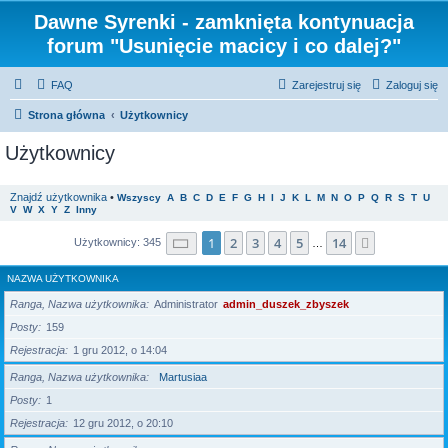
Dawne Syrenki - zamknięta kontynuacja
forum "Usunięcie macicy i co dalej?"
FAQ
Zarejestruj się
Zaloguj się
Strona główna
Użytkownicy
Użytkownicy
Znajdź użytkownika
•
Wszyscy
A
B
C
D
E
F
G
H
I
J
K
L
M
N
O
P
Q
R
S
T
U
V
W
X
Y
Z
Inny
Strona
1
z
14
1
2
3
4
5
14
Następna
Użytkownicy: 345
…
NAZWA UŻYTKOWNIKA
Ranga, Nazwa użytkownika
Administrator
admin_duszek_zbyszek
Posty
159
Rejestracja
1 gru 2012, o 14:04
Ranga, Nazwa użytkownika
Martusiaa
Posty
1
Rejestracja
12 gru 2012, o 20:10