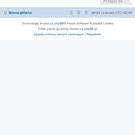
Przejdź do
Strona główna
Strefa czasowa
UTC+02:00
Technologię dostarcza
phpBB
® Forum Software © phpBB Limited
Polski pakiet językowy dostarcza
phpBB.pl
Zasady ochrony danych osobowych
|
Regulamin