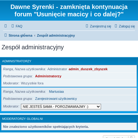
Dawne Syrenki - zamknięta kontynuacja
forum "Usunięcie macicy i co dalej?"
FAQ
Zarejestruj się
Zaloguj się
Strona główna
Zespół administracyjny
Zespół administracyjny
ADMINISTRATORZY
Ranga, Nazwa użytkownika
Administrator
admin_duszek_zbyszek
Podstawowa grupa
Administratorzy
Moderator
Wszystkie fora
Ranga, Nazwa użytkownika
Martusiaa
Podstawowa grupa
Zarejestrowani użytkownicy
Moderator
MODERATORZY GLOBALNI
Nie znaleziono użytkowników spełniających kryteria.