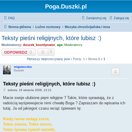
Poga.Duszki.pl
FAQ
Zarejestruj się
Zaloguj się
Strona główna
Luźne rozmowy
Muzyka chrześcijańska i inna
Teksty pieśni religijnych, które lubisz :)
Moderatorzy:
duszek_koordynator
,
aga
,
Moderatorzy
ODPOWIEDZ
Pierwszy nieprzeczytany post
• Posty: 1 • Strona
1
z
1
migaweczka
Duszek
Teksty pieśni religijnych, które lubisz :)
N
sobota, 16 sierpnia 2008, 12:21
i
e
Macie swoje ulubione pięni religijne ? Takie, które sprawiają, że z
p
radością wyśpiewujecie nimi chwałę Boga ? Zapraszam do wpisania ich
r
z
tutaj. Ja od jakiegoś czasu wciąż śpiewam tę:
e
c
z
Kiedy ranne wstają zorze,
y
Tobie ziemia, Tobie morze,
t
a
Tobie śpiewa żywioł wszelki,