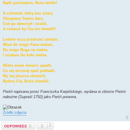
n
Bądź pochwalon, Boże wielki!
y
p
o
A człowiek, który bez miary,
s
t
Obsypany Twymi dary,
Coś go stworzył i oca1ił,
A czemuż by Cię nie chwalił?
Ledwie oczy przetrzeć zdołam,
Wnet do mego Pana wołam,
Do mego Boga na niebie,
I szukam Go koło siebie.
Wielu snem śmierci upadli,
Co się wczoraj spać pokładli,
My się jeszcze obudzili,
Byśmy Cię, Boże chwalili.
Pieśń napisana przez Franciszka Karpińskiego, wydana w zbiorze Pieśni
nabożne (Supraśl 1792) jako Pieśń poranna.
Źródło zdjęcia
ODPOWIEDZ