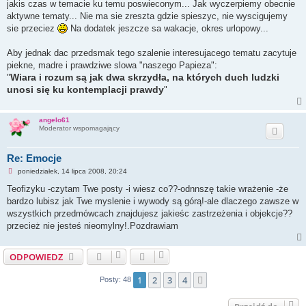
jakis czas w temacie ku temu poswieconym... Jak wyczerpiemy obecnie
aktywne tematy... Nie ma sie zreszta gdzie spieszyc, nie wyscigujemy
sie przeciez
Na dodatek jeszcze sa wakacje, okres urlopowy...
Aby jednak dac przedsmak tego szalenie interesujacego tematu zacytuje
piekne, madre i prawdziwe slowa "naszego Papieza":
Wiara i rozum są jak dwa skrzydła, na których duch ludzki
"
unosi się ku kontemplacji prawdy
"
angelo61
Moderator wspomagający
Re: Emocje
N
poniedziałek, 14 lipca 2008, 20:24
i
e
Teofizyku -czytam Twe posty -i wiesz co??-odnnszę takie wrażenie -że
p
bardzo lubisz jak Twe myslenie i wywody są górą!-ale dlaczego zawsze w
r
z
wszystkich przedmówcach znajdujesz jakieśc zastrzeżenia i objekcje??
e
przecież nie jesteś nieomylny!.Pozdrawiam
c
z
y
t
ODPOWIEDZ
a
n
y
1
2
3
4
Następna
Posty: 48
p
o
s