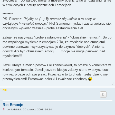
zwyciezaj"! Bo wartosc moralna mozemy ocenic tylko w "dzialaniu" a nie
w chwilowych z natury odczuciach i emocjach.
********
PS. Piszesz:
"Myślę,że (...) Ty starasz się usilnie o to,żeby w
czytających wywołać emocje."
Nie! Samemu myslac i zastanawiajac sie,
chcialbym wywolac wlasnie - probe zastanowienia sie!
Zaluje, ze nazywasz "probe zastanowienia" - "okruszkiem emocji". Bo co
ma wspolnego myslenie z emocjami? To, ze myslenie nad emocjami
powinno panowac i wykorzystywac je do czynow "dobrych". A nie na
odwrot! Ani byc okruszkiem emocji... Emocje nie moga panowac nad
mysleniem!!!
Jezeli ktorys z moich postow Cie zdenerwowal, to prosze o komentarz w
konkretnym temacie. Jezeli jeszcze kiedys zdarzy sie to w przyszlosci -
rowniez prosze od razu pisac. Przeciez o to tu chodzi, zeby dzielic sie
przemysleniami! Prostowac sciezki i zwalczac zabobony
Elli
Re: Emocje
N
poniedziałek, 30 czerwca 2008, 16:14
i