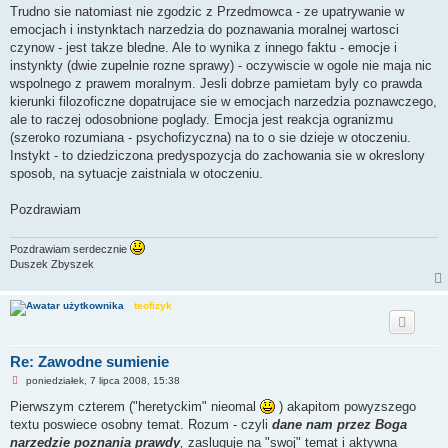
Trudno sie natomiast nie zgodzic z Przedmowca - ze upatrywanie w
emocjach i instynktach narzedzia do poznawania moralnej wartosci
czynow - jest takze bledne. Ale to wynika z innego faktu - emocje i
instynkty (dwie zupelnie rozne sprawy) - oczywiscie w ogole nie maja nic
wspolnego z prawem moralnym. Jesli dobrze pamietam byly co prawda
kierunki filozoficzne dopatrujace sie w emocjach narzedzia poznawczego,
ale to raczej odosobnione poglady. Emocja jest reakcja ogranizmu
(szeroko rozumiana - psychofizyczna) na to o sie dzieje w otoczeniu.
Instykt - to dziedziczona predyspozycja do zachowania sie w okreslony
sposob, na sytuacje zaistniala w otoczeniu.
Pozdrawiam
Pozdrawiam serdecznie
Duszek Zbyszek
teofizyk
Re: Zawodne sumienie
N
poniedziałek, 7 lipca 2008, 15:38
i
e
Pierwszym czterem ("heretyckim" nieomal
) akapitom powyzszego
p
textu poswiece osobny temat. Rozum - czyli
dane nam przez Boga
r
z
narzedzie poznania prawdy
,
zasluguje na "swoj" temat i aktywna