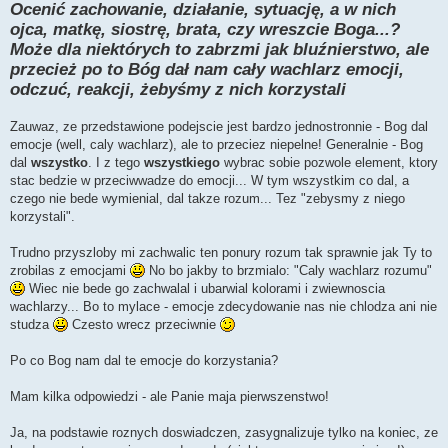
Ocenić zachowanie, działanie, sytuację, a w nich
a
n
ojca, matkę, siostrę, brata, czy wreszcie Boga...?
y
p
Może dla niektórych to zabrzmi jak bluźnierstwo, ale
o
przecież po to Bóg dał nam cały wachlarz emocji,
s
t
odczuć, reakcji, żebyśmy z nich korzystali
Zauwaz, ze przedstawione podejscie jest bardzo jednostronnie - Bog dal
emocje (well, caly wachlarz), ale to przeciez niepelne! Generalnie - Bog
dal
wszystko
. I z tego
wszystkiego
wybrac sobie pozwole element, ktory
stac bedzie w przeciwwadze do emocji... W tym wszystkim co dal, a
czego nie bede wymienial, dal takze rozum... Tez "zebysmy z niego
korzystali".
Trudno przyszloby mi zachwalic ten ponury rozum tak sprawnie jak Ty to
zrobilas z emocjami
No bo jakby to brzmialo: "Caly wachlarz rozumu"
Wiec nie bede go zachwalal i ubarwial kolorami i zwiewnoscia
wachlarzy... Bo to mylace - emocje zdecydowanie nas nie chlodza ani nie
studza
Czesto wrecz przeciwnie
Po co Bog nam dal te emocje do korzystania?
Mam kilka odpowiedzi - ale Panie maja pierwszenstwo!
Ja, na podstawie roznych doswiadczen, zasygnalizuje tylko na koniec, ze