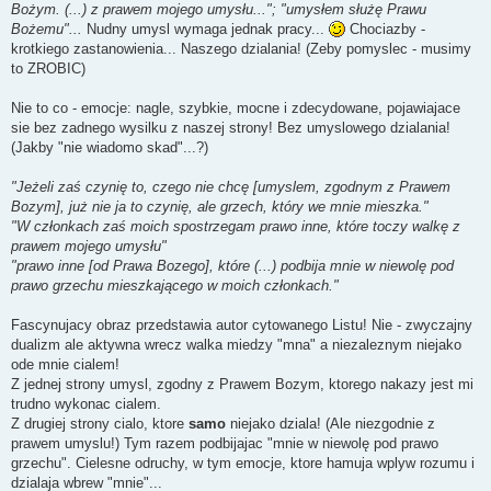
Bożym. (...) z prawem mojego umysłu..."; "umysłem służę Prawu
Bożemu"...
Nudny umysl wymaga jednak pracy...
Chociazby -
krotkiego zastanowienia... Naszego dzialania! (Zeby pomyslec - musimy
to ZROBIC)
Nie to co - emocje: nagle, szybkie, mocne i zdecydowane, pojawiajace
sie bez zadnego wysilku z naszej strony! Bez umyslowego dzialania!
(Jakby "nie wiadomo skad"...?)
"Jeżeli zaś czynię to, czego nie chcę [umyslem, zgodnym z Prawem
Bozym], już nie ja to czynię, ale grzech, który we mnie mieszka."
"W członkach zaś moich spostrzegam prawo inne, które toczy walkę z
prawem mojego umysłu"
"prawo inne [od Prawa Bozego], które (...) podbija mnie w niewolę pod
prawo grzechu mieszkającego w moich członkach."
Fascynujacy obraz przedstawia autor cytowanego Listu! Nie - zwyczajny
dualizm ale aktywna wrecz walka miedzy "mna" a niezaleznym niejako
ode mnie cialem!
Z jednej strony umysl, zgodny z Prawem Bozym, ktorego nakazy jest mi
trudno wykonac cialem.
Z drugiej strony cialo, ktore
samo
niejako dziala! (Ale niezgodnie z
prawem umyslu!) Tym razem podbijajac "mnie w niewolę pod prawo
grzechu". Cielesne odruchy, w tym emocje, ktore hamuja wplyw rozumu i
dzialaja wbrew "mnie"...