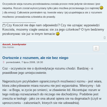
Oczywiscie wizja rozumu przedstawiona zostala przeze mnie jedynie skrotowo i jest
niepelna. Rozum zostal wykorzystany tylko jako mozliwa przeciwwaga (co najmniej
) dla emocji. Calkowicie pominalem np. kwestie wiary i jej uzupelniajaca sie z rozumem
mozliwosc prowadzenia czlowieka do prawdy.
____________________
(*) Czy Kosciol nie daje nam odpowiedzi? Czy nie uznajac wypowiedzi
Kosciola, mozemy ciagle uwazac sie za jego czlonkow? O tym bedziemy
przekonywac sie juz w innym temacie
duszek_koordynator
Site Admin
Osrtoznie z rozumem, ale nie bez niego
N
poniedziałek, 7 lipca 2008, 18:30
i
e
Coz - oczywiscie nie o dyskredytacje rozumu chodzi. Bardziej - o
p
prawidlowe jego umiejscowienie.
r
z
e
Najprostszym przykladem ograniczonych mozliwosci rozmu - jest wiara,
c
z
ktora zdecydowanie miara rozumu nie jest wyjasnialna. Wierzymy - lub
y
nie - w Boga, w zycie po smierci, w zbawienie itd. Akcentujac rozum w
t
a
tego rodzaju rozwazaniach do niczego nie dochodzimy. Podobnie jest
n
zreszta w teologii - jako ze ona akurat opiera sie na dogmatach (czyli w
y
p
uproszczeniu - zalozeniach, ktorych sie nie udowadnia).
o