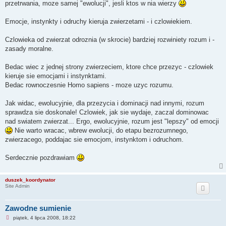
przetrwania, moze samej "ewolucji", jesli ktos w nia wierzy
Emocje, instynkty i odruchy kieruja zwierzetami - i czlowiekiem.
Czlowieka od zwierzat odroznia (w skrocie) bardziej rozwiniety rozum i -
zasady moralne.
Bedac wiec z jednej strony zwierzeciem, ktore chce przezyc - czlowiek
kieruje sie emocjami i instynktami.
Bedac rownoczesnie Homo sapiens - moze uzyc rozumu.
Jak widac, ewolucyjnie, dla przezycia i dominacji nad innymi, rozum
sprawdza sie doskonale! Czlowiek, jak sie wydaje, zaczal dominowac
nad swiatem zwierzat... Ergo, ewolucyjnie, rozum jest "lepszy" od emocji
Nie warto wracac, wbrew ewolucji, do etapu bezrozumnego,
zwierzacego, poddajac sie emocjom, instynktom i odruchom.
Serdecznie pozdrawiam
duszek_koordynator
Site Admin
Zawodne sumienie
N
piątek, 4 lipca 2008, 18:22
i