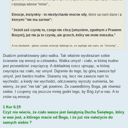
t
i dzialaja wbrew "mnie"...
Emocje, instynkty - to nieslychanie mocne sily
, ktore sa nam dane i
z
ktorymi "nie ma zartow":
"Jeżeli zaś czynię to, czego nie chcę [umyslem, zgodnym z Prawem
Bozym], już nie ja to czynię, ale grzech, który we mnie mieszka."
A na dodatek - jakze czesto emocje dyktuja to, co wydaje sie nam, ze "chcemy"...
Dualizm potraktowany jako walka. Tak właśnie wyobrażam sobie
ścieranie się emocji w człowieku. Walka umysł - ciało, w której trudno
jest przewidzieć zwycięzcę. A dokładniej rzecz ujmując, w której
zwycięża raz ciało, raz umysł. Dążenie do tego, by górą zawsze był
umysł, jest bardzo trudne. Staramy się, lecz nie zawsze nam to
wychodzi, a kiedy nie wychodzi, odczuwamy wyrzuty sumienia, bo
wiemy, że jest "nie tak" jak powinno. Że zawiedliśmy Boga, jak również
siebie. I czujemy się jeszcze mniej godni tego, by Bóg żył w nas. A to
znów są emocje.
1 Kor 6:19
Czyż nie wiecie, że ciało wasze jest świątynią Ducha Świętego, który
w was jest, a którego macie od Boga, i że już nie należycie do
samych siebie ?