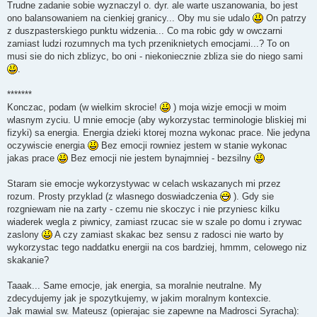
Trudne zadanie sobie wyznaczyl o. dyr. ale warte uszanowania, bo jest
ono balansowaniem na cienkiej granicy... Oby mu sie udalo
On patrzy
z duszpasterskiego punktu widzenia... Co ma robic gdy w owczarni
zamiast ludzi rozumnych ma tych przeniknietych emocjami...? To on
musi sie do nich zblizyc, bo oni - niekoniecznie zbliza sie do niego sami
.
*******
Konczac, podam (w wielkim skrocie!
) moja wizje emocji w moim
wlasnym zyciu. U mnie emocje (aby wykorzystac terminologie bliskiej mi
fizyki) sa energia. Energia dzieki ktorej mozna wykonac prace. Nie jedyna
oczywiscie energia
Bez emocji rowniez jestem w stanie wykonac
jakas prace
Bez emocji nie jestem bynajmniej - bezsilny
Staram sie emocje wykorzystywac w celach wskazanych mi przez
rozum. Prosty przyklad (z wlasnego doswiadczenia
). Gdy sie
rozgniewam nie na zarty - czemu nie skoczyc i nie przyniesc kilku
wiaderek wegla z piwnicy, zamiast rzucac sie w szale po domu i zrywac
zaslony
A czy zamiast skakac bez sensu z radosci nie warto by
wykorzystac tego naddatku energii na cos bardziej, hmmm, celowego niz
skakanie?
Taaak... Same emocje, jak energia, sa moralnie neutralne. My
zdecydujemy jak je spozytkujemy, w jakim moralnym kontexcie.
Jak mawial sw. Mateusz (opierajac sie zapewne na Madrosci Syracha):