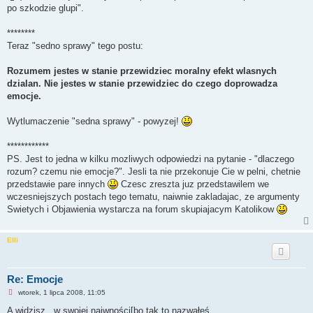
po szkodzie glupi".
********
Teraz "sedno sprawy" tego postu:
Rozumem jestes w stanie przewidziec moralny efekt wlasnych
dzialan. Nie jestes w stanie przewidziec do czego doprowadza
emocje.
Wytlumaczenie "sedna sprawy" - powyzej!
************
PS. Jest to jedna w kilku mozliwych odpowiedzi na pytanie - "dlaczego
rozum? czemu nie emocje?". Jesli ta nie przekonuje Cie w pelni, chetnie
przedstawie pare innych
Czesc zreszta juz przedstawilem we
wczesniejszych postach tego tematu, naiwnie zakladajac, ze argumenty
Swietych i Objawienia wystarcza na forum skupiajacym Katolikow
Elli
Re: Emocje
N
wtorek, 1 lipca 2008, 11:05
i
e
A widzisz...w swojej naiwności[bo tak to nazwałeś,