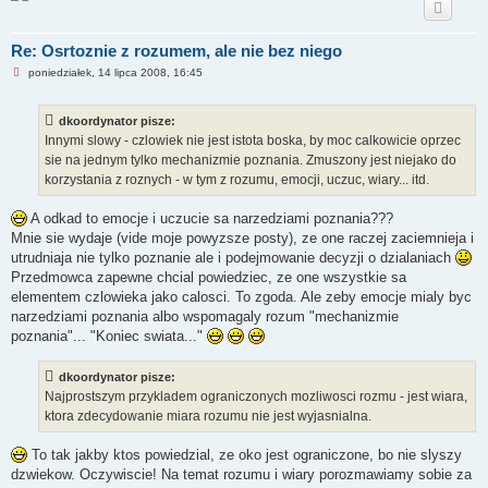
Re: Osrtoznie z rozumem, ale nie bez niego
N
poniedziałek, 14 lipca 2008, 16:45
i
e
p
dkoordynator pisze:
r
z
Innymi slowy - czlowiek nie jest istota boska, by moc calkowicie oprzec
e
sie na jednym tylko mechanizmie poznania. Zmuszony jest niejako do
c
z
korzystania z roznych - w tym z rozumu, emocji, uczuc, wiary... itd.
y
t
a
A odkad to emocje i uczucie sa narzedziami poznania???
n
Mnie sie wydaje (vide moje powyzsze posty), ze one raczej zaciemnieja i
y
p
utrudniaja nie tylko poznanie ale i podejmowanie decyzji o dzialaniach
o
Przedmowca zapewne chcial powiedziec, ze one wszystkie sa
s
t
elementem czlowieka jako calosci. To zgoda. Ale zeby emocje mialy byc
narzedziami poznania albo wspomagaly rozum "mechanizmie
poznania"... "Koniec swiata..."
dkoordynator pisze:
Najprostszym przykladem ograniczonych mozliwosci rozmu - jest wiara,
ktora zdecydowanie miara rozumu nie jest wyjasnialna.
To tak jakby ktos powiedzial, ze oko jest ograniczone, bo nie slyszy
dzwiekow. Oczywiscie! Na temat rozumu i wiary porozmawiamy sobie za