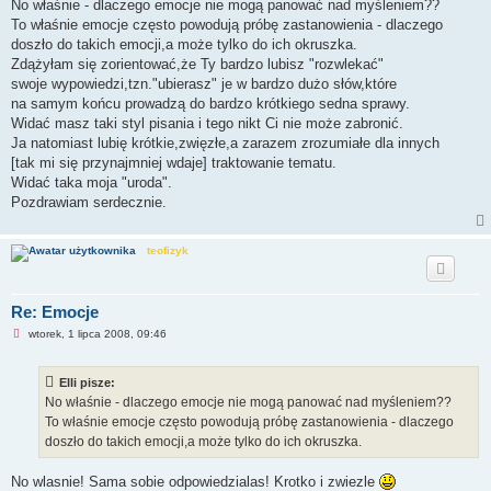
e
No właśnie - dlaczego emocje nie mogą panować nad myśleniem??
p
To właśnie emocje często powodują próbę zastanowienia - dlaczego
r
z
doszło do takich emocji,a może tylko do ich okruszka.
e
Zdążyłam się zorientować,że Ty bardzo lubisz "rozwlekać"
c
z
swoje wypowiedzi,tzn."ubierasz" je w bardzo dużo słów,które
y
na samym końcu prowadzą do bardzo krótkiego sedna sprawy.
t
a
Widać masz taki styl pisania i tego nikt Ci nie może zabronić.
n
Ja natomiast lubię krótkie,zwięzłe,a zarazem zrozumiałe dla innych
y
p
[tak mi się przynajmniej wdaje] traktowanie tematu.
o
Widać taka moja "uroda".
s
t
Pozdrawiam serdecznie.
teofizyk
Re: Emocje
N
wtorek, 1 lipca 2008, 09:46
i
e
p
Elli pisze:
r
z
No właśnie - dlaczego emocje nie mogą panować nad myśleniem??
e
To właśnie emocje często powodują próbę zastanowienia - dlaczego
c
z
doszło do takich emocji,a może tylko do ich okruszka.
y
t
a
No wlasnie! Sama sobie odpowiedzialas! Krotko i zwiezle
n