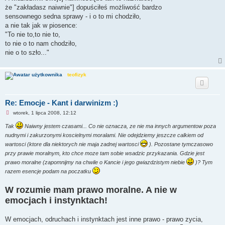
p
że "zakładasz naiwnie"] dopuściłeś możliwość bardzo
r
z
sensownego sedna sprawy - i o to mi chodziło,
e
a nie tak jak w piosence:
c
z
"To nie to,to nie to,
y
to nie o to nam chodziło,
t
a
nie o to szło..."
n
y
p
teofizyk
o
s
t
Re: Emocje - Kant i darwinizm :)
N
wtorek, 1 lipca 2008, 12:12
i
e
Tak
Naiwny jestem czasami... Co nie oznacza, ze nie ma innych argumentow poza
p
nudnymi i zakurzonymi koscielnymi moralami. Nie odejdziemy jeszcze calkiem od
r
z
wartosci (ktore dla niektorych nie maja zadnej wartosci
). Pozostane tymczasowo
e
przy prawie moralnym, kto chce moze tam sobie wsadzic przykazania. Gdzie jest
c
z
prawo moralne (zapomnijmy na chwile o Kancie i jego gwiazdzistym niebie
)? Tym
y
razem esencje podam na poczatku
t
a
n
W rozumie mam prawo moralne. A nie w
y
p
emocjach i instynktach!
o
s
t
W emocjach, odruchach i instynktach jest inne prawo - prawo zycia,