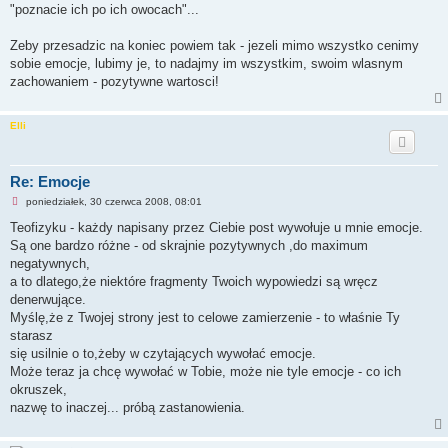
"poznacie ich po ich owocach"...
Zeby przesadzic na koniec powiem tak - jezeli mimo wszystko cenimy
sobie emocje, lubimy je, to nadajmy im wszystkim, swoim wlasnym
zachowaniem - pozytywne wartosci!
Elli
Re: Emocje
N
poniedziałek, 30 czerwca 2008, 08:01
i
e
Teofizyku - każdy napisany przez Ciebie post wywołuje u mnie emocje.
p
Są one bardzo różne - od skrajnie pozytywnych ,do maximum
r
z
negatywnych,
e
a to dlatego,że niektóre fragmenty Twoich wypowiedzi są wręcz
c
z
denerwujące.
y
Myślę,że z Twojej strony jest to celowe zamierzenie - to właśnie Ty
t
a
starasz
n
się usilnie o to,żeby w czytających wywołać emocje.
y
p
Może teraz ja chcę wywołać w Tobie, może nie tyle emocje - co ich
o
okruszek,
s
t
nazwę to inaczej... próbą zastanowienia.