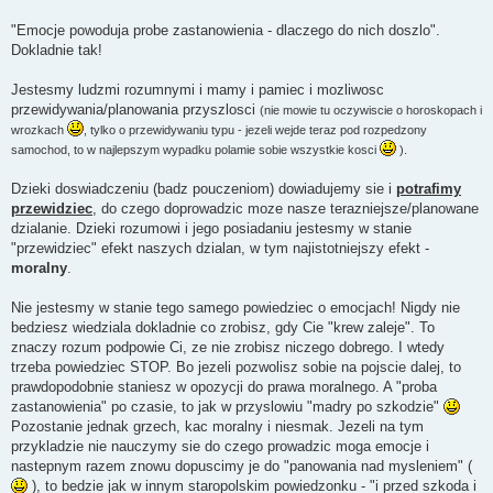
y
p
"Emocje powoduja probe zastanowienia - dlaczego do nich doszlo".
o
Dokladnie tak!
s
t
Jestesmy ludzmi rozumnymi i mamy i pamiec i mozliwosc
przewidywania/planowania przyszlosci
(nie mowie tu oczywiscie o horoskopach i
wrozkach
, tylko o przewidywaniu typu - jezeli wejde teraz pod rozpedzony
samochod, to w najlepszym wypadku polamie sobie wszystkie kosci
).
Dzieki doswiadczeniu (badz pouczeniom) dowiadujemy sie i
potrafimy
przewidziec
, do czego doprowadzic moze nasze terazniejsze/planowane
dzialanie. Dzieki rozumowi i jego posiadaniu jestesmy w stanie
"przewidziec" efekt naszych dzialan, w tym najistotniejszy efekt -
moralny
.
Nie jestesmy w stanie tego samego powiedziec o emocjach! Nigdy nie
bedziesz wiedziala dokladnie co zrobisz, gdy Cie "krew zaleje". To
znaczy rozum podpowie Ci, ze nie zrobisz niczego dobrego. I wtedy
trzeba powiedziec STOP. Bo jezeli pozwolisz sobie na pojscie dalej, to
prawdopodobnie staniesz w opozycji do prawa moralnego. A "proba
zastanowienia" po czasie, to jak w przyslowiu "madry po szkodzie"
Pozostanie jednak grzech, kac moralny i niesmak. Jezeli na tym
przykladzie nie nauczymy sie do czego prowadzic moga emocje i
nastepnym razem znowu dopuscimy je do "panowania nad mysleniem" (
), to bedzie jak w innym staropolskim powiedzonku - "i przed szkoda i