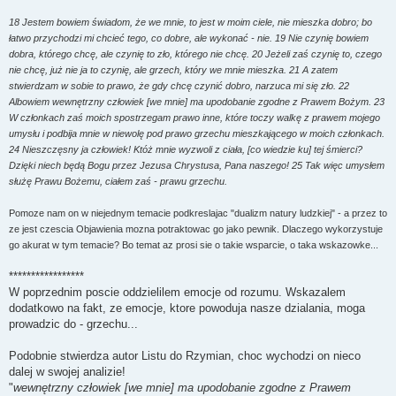
z
y
18 Jestem bowiem świadom, że we mnie, to jest w moim ciele, nie mieszka dobro; bo
t
a
łatwo przychodzi mi chcieć tego, co dobre, ale wykonać - nie. 19 Nie czynię bowiem
n
dobra, którego chcę, ale czynię to zło, którego nie chcę. 20 Jeżeli zaś czynię to, czego
y
p
nie chcę, już nie ja to czynię, ale grzech, który we mnie mieszka. 21 A zatem
o
stwierdzam w sobie to prawo, że gdy chcę czynić dobro, narzuca mi się zło. 22
s
t
Albowiem wewnętrzny człowiek [we mnie] ma upodobanie zgodne z Prawem Bożym. 23
W członkach zaś moich spostrzegam prawo inne, które toczy walkę z prawem mojego
umysłu i podbija mnie w niewolę pod prawo grzechu mieszkającego w moich członkach.
24 Nieszczęsny ja człowiek! Któż mnie wyzwoli z ciała, [co wiedzie ku] tej śmierci?
Dzięki niech będą Bogu przez Jezusa Chrystusa, Pana naszego! 25 Tak więc umysłem
służę Prawu Bożemu, ciałem zaś - prawu grzechu.
Pomoze nam on w niejednym temacie podkreslajac "dualizm natury ludzkiej" - a przez to
ze jest czescia Objawienia mozna potraktowac go jako pewnik. Dlaczego wykorzystuje
go akurat w tym temacie? Bo temat az prosi sie o takie wsparcie, o taka wskazowke...
*****************
W poprzednim poscie oddzielilem emocje od rozumu. Wskazalem
dodatkowo na fakt, ze emocje, ktore powoduja nasze dzialania, moga
prowadzic do - grzechu...
Podobnie stwierdza autor Listu do Rzymian, choc wychodzi on nieco
dalej w swojej analizie!
"
wewnętrzny człowiek [we mnie] ma upodobanie zgodne z Prawem