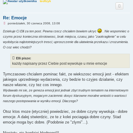
teofizyk
Re: Emocje
N
poniedziałek, 30 czerwca 2008, 13:08
i
e
Dziekuje Ci Elli za ten post. Pewna rzecz chcialem bowiem ukryc
. Nie wspomniec o
p
czyms przez konieczna skrotowosc, brak miejsca, czasu; jako "zaokraglenie" w celu
r
z
wydobycia najistotniejszych tresci; uproszczenie dla ulatwienia przekazu i zrozumienia.
e
O coz wiec chodzi?
c
z
y
Elli pisze:
t
a
każdy napisany przez Ciebie post wywołuje u mnie emocje
n
y
p
Tymczasowo chcialem pominac fakt, ze wiekszosc emocji jest - efektem
o
jakiegos uprzedniego wydarzenia, czy bedzie to czyjes dzialanie, czy
s
t
nasze wlasne, czy tez cos innego.
Wydawalo mi sie, ze geneza emocji jest jednak zbyt trudnym tematem na internetowym
forum dyskusyjnym, mogacym zaciemnic dosyc klarowne moralne wnioski o wartosci
naszego postepowania w wyniku emocji. Dlaczego?
Otoz ktos moze (etycznie) powiedziec, ze dobre czyny wywoluja - dobre
emocje. A dalej stwierdzic, ze te z kolei pociagaja dobre czyny. Stad
emocje moga byc dobre. (Podobnie ze "zlymi"...).
Niestety, nic bardziej blednego!!!