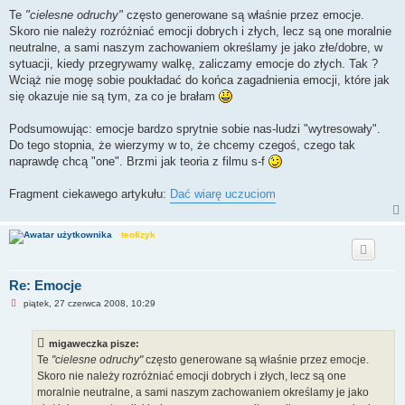
Te
"cielesne odruchy"
często generowane są właśnie przez emocje.
Skoro nie należy rozróżniać emocji dobrych i złych, lecz są one moralnie
neutralne, a sami naszym zachowaniem określamy je jako złe/dobre, w
sytuacji, kiedy przegrywamy walkę, zaliczamy emocje do złych. Tak ?
Wciąż nie mogę sobie poukładać do końca zagadnienia emocji, które jak
się okazuje nie są tym, za co je brałam
Podsumowując: emocje bardzo sprytnie sobie nas-ludzi "wytresowały".
Do tego stopnia, że wierzymy w to, że chcemy czegoś, czego tak
naprawdę chcą "one". Brzmi jak teoria z filmu s-f
Fragment ciekawego artykułu:
Dać wiarę uczuciom
teofizyk
Re: Emocje
N
piątek, 27 czerwca 2008, 10:29
i
e
p
migaweczka pisze:
r
z
Te
"cielesne odruchy"
często generowane są właśnie przez emocje.
e
Skoro nie należy rozróżniać emocji dobrych i złych, lecz są one
c
z
moralnie neutralne, a sami naszym zachowaniem określamy je jako
y