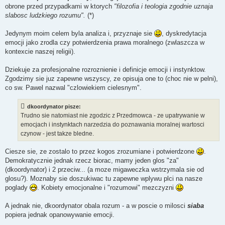
e
obrone przed przypadkami w ktorych
"filozofia i teologia zgodnie uznaja
c
z
slabosc ludzkiego rozumu".
(*)
y
t
a
Jedynym moim celem byla analiza i, przyznaje sie
, dyskredytacja
n
emocji jako zrodla czy potwierdzenia prawa moralnego (zwlaszcza w
y
p
kontexcie naszej religii).
o
s
t
Dziekuje za profesjonalne rozroznienie i definicje emocji i instynktow.
Zgodzimy sie juz zapewne wszyscy, ze opisuja one to (choc nie w pelni),
co sw. Pawel nazwal "czlowiekiem cielesnym".
dkoordynator pisze:
Trudno sie natomiast nie zgodzic z Przedmowca - ze upatrywanie w
emocjach i instynktach narzedzia do poznawania moralnej wartosci
czynow - jest takze bledne.
Ciesze sie, ze zostalo to przez kogos zrozumiane i potwierdzone
.
Demokratycznie jednak rzecz biorac, mamy jeden glos "za"
(dkoordynator) i 2 przeciw... (a moze migaweczka wstrzymala sie od
glosu?). Moznaby sie doszukiwac tu zapewne wplywu plci na nasze
poglady
. Kobiety emocjonalne i "rozumowi" mezczyzni
A jednak nie, dkoordynator obala rozum - a w poscie o milosci
siaba
popiera jednak opanowywanie emocji.