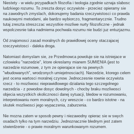
e
Niestety - w wielu przypadkach filozofia i teologia zgodnie uznaja slabosc
p
ludzkiego rozumu. To zreszta dosyc oczywiste - przeciez opieramy sie
r
z
na zawodnych zmyslach, dokonujemy badania rzeczywistosci co prawda
e
naukowymi metodami, ale bardzo wybiorczo, fragmentarycznie. Trudno
c
z
tutaj zreszta streszczac wszystkie mozliwe nurty filozoficzne - jednak
y
wspolczesnie taka nadmierna pochwala rozumu nie budzi juz entuzjazmu.
t
a
n
Od znajomosci zasad moralnych do prawidlowej oceny otaczajacej
y
p
rzeczywistosci - daleka droga.
o
s
t
Natomiast domyslam sie, ze Przedmowca powoluje sie na istniejace w
czlowieku "narzedzie", ktore okreslamy mianem SUMIENIA (jest to
narzedzie rozumowe, z tym ze opierajace sie na pewnych
"wbudowanych", wrodzonych umiejetnosciach). Narzedzie, ktorego celem
jest ocena wartosci moralnej czynow. Jednoczesnie rownie oczywista
rzecz - to mozliwosc nieprawidlowego dzialania tego szczegolnego
narzedzia - z powodow dosyc dowolnych - chocby braku mozliwosci
objecia wszystkich okolicznosci danej sytuacji, bledow w rozumowaniu,
interpretowaniu norm moralnych, czy wreszcie - co bardzo istotne - na
skutek mozliwosci jego wypaczenia, zaburzenia.
Nie mozna zatem w sposob pewny i niezawodny opierac sie w swych
osadach tylko na tym narzedziu. Jednoznacznie blednym jest zatem
stwierdzenie - o prawie moralnym warunkowanym rozumem.