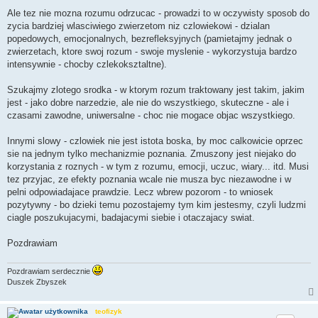
s
t
Ale tez nie mozna rozumu odrzucac - prowadzi to w oczywisty sposob do
zycia bardziej wlasciwiego zwierzetom niz czlowiekowi - dzialan
popedowych, emocjonalnych, bezrefleksyjnych (pamietajmy jednak o
zwierzetach, ktore swoj rozum - swoje myslenie - wykorzystuja bardzo
intensywnie - chocby czlekoksztaltne).
Szukajmy zlotego srodka - w ktorym rozum traktowany jest takim, jakim
jest - jako dobre narzedzie, ale nie do wszystkiego, skuteczne - ale i
czasami zawodne, uniwersalne - choc nie mogace objac wszystkiego.
Innymi slowy - czlowiek nie jest istota boska, by moc calkowicie oprzec
sie na jednym tylko mechanizmie poznania. Zmuszony jest niejako do
korzystania z roznych - w tym z rozumu, emocji, uczuc, wiary... itd. Musi
tez przyjac, ze efekty poznania wcale nie musza byc niezawodne i w
pelni odpowiadajace prawdzie. Lecz wbrew pozorom - to wniosek
pozytywny - bo dzieki temu pozostajemy tym kim jestesmy, czyli ludzmi
ciagle poszukujacymi, badajacymi siebie i otaczajacy swiat.
Pozdrawiam
Pozdrawiam serdecznie
Duszek Zbyszek
teofizyk