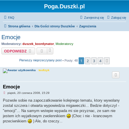
Poga.Duszki.pl
FAQ
Zarejestruj się
Zaloguj się
Strona główna
Dla Gości strony Duszków
Zagrożenia
Emocje
Moderatorzy:
duszek_koordynator
,
Moderatorzy
ODPOWIEDZ
1
2
3
4
Następna
Pierwszy nieprzeczytany post
• Posty: 48
teofizyk
Emocje
N
piątek, 20 czerwca 2008, 15:29
i
e
Pozwole sobie na zapoczatkowanie kolejnego tematu, ktory wywolany
p
zostal szczera i otwarta wypowiedzia migaweczki... Bedzie dotyczyl -
r
z
"emocji"... Na samym wstepie wypada mi sie przyznac, ze sam nie
e
jestem ich wyjatkowym zwolennikiem
(Choc i nie - krancowym
c
z
przeciwnikiem
) Ale, do rzeczy...
y
t