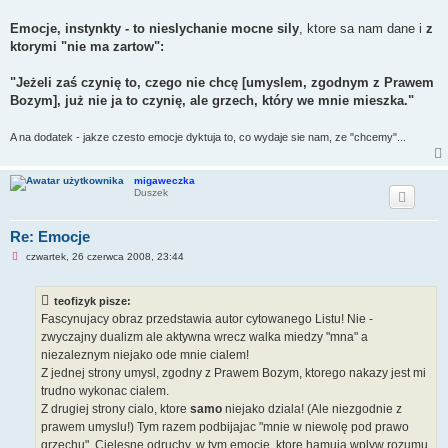
Emocje, instynkty - to nieslychanie mocne sily
, ktore sa nam dane i
z
ktorymi "nie ma zartow":
"Jeżeli zaś czynię to, czego nie chcę [umyslem, zgodnym z Prawem
Bozym], już nie ja to czynię, ale grzech, który we mnie mieszka."
A na dodatek - jakze czesto emocje dyktuja to, co wydaje sie nam, ze "chcemy"...
migaweczka
Duszek
Re: Emocje
N
czwartek, 26 czerwca 2008, 23:44
i
e
p
teofizyk pisze:
r
z
Fascynujacy obraz przedstawia autor cytowanego Listu! Nie -
e
zwyczajny dualizm ale aktywna wrecz walka miedzy "mna" a
c
z
niezaleznym niejako ode mnie cialem!
y
Z jednej strony umysl, zgodny z Prawem Bozym, ktorego nakazy jest mi
t
a
trudno wykonac cialem.
n
Z drugiej strony cialo, ktore
samo
niejako dziala! (Ale niezgodnie z
y
p
prawem umyslu!) Tym razem podbijajac "mnie w niewolę pod prawo
o
grzechu". Cielesne odruchy, w tym emocje, ktore hamuja wplyw rozumu
s