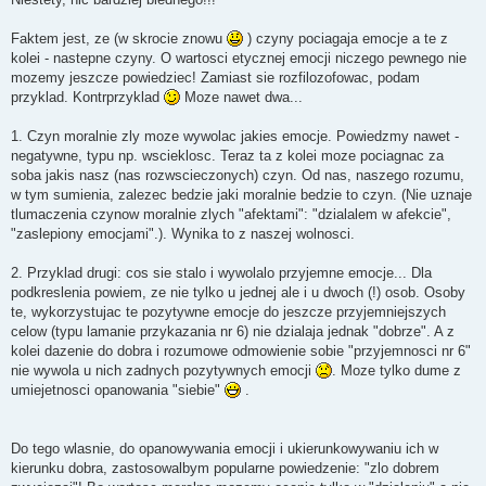
Faktem jest, ze (w skrocie znowu
) czyny pociagaja emocje a te z
kolei - nastepne czyny. O wartosci etycznej emocji niczego pewnego nie
mozemy jeszcze powiedziec! Zamiast sie rozfilozofowac, podam
przyklad. Kontrprzyklad
Moze nawet dwa...
1. Czyn moralnie zly moze wywolac jakies emocje. Powiedzmy nawet -
negatywne, typu np. wscieklosc. Teraz ta z kolei moze pociagnac za
soba jakis nasz (nas rozwscieczonych) czyn. Od nas, naszego rozumu,
w tym sumienia, zalezec bedzie jaki moralnie bedzie to czyn. (Nie uznaje
tlumaczenia czynow moralnie zlych "afektami": "dzialalem w afekcie",
"zaslepiony emocjami".). Wynika to z naszej wolnosci.
2. Przyklad drugi: cos sie stalo i wywolalo przyjemne emocje... Dla
podkreslenia powiem, ze nie tylko u jednej ale i u dwoch (!) osob. Osoby
te, wykorzystujac te pozytywne emocje do jeszcze przyjemniejszych
celow (typu lamanie przykazania nr 6) nie dzialaja jednak "dobrze". A z
kolei dazenie do dobra i rozumowe odmowienie sobie "przyjemnosci nr 6"
nie wywola u nich zadnych pozytywnych emocji
. Moze tylko dume z
umiejetnosci opanowania "siebie"
.
Do tego wlasnie, do opanowywania emocji i ukierunkowywaniu ich w
kierunku dobra, zastosowalbym popularne powiedzenie: "zlo dobrem