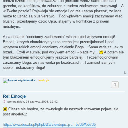
bardzo czesto emocje prowadza - do (niektore wrecz same nimi sa!)
grzechu, do konfliktow, do zaburzen z trudem zdobywanej rownowagi... A
w Twoim poscie? Pojawiaja sie emocje i od razu sama piszesz, ze ktos
moze to uznac za bluznierstwo... Pod wplywem emocji zaczynamy wiec
bluznic, przestajemy czcic Ojca, stajemy w konflikcie z prawem
moralnym...
A na dodatek "oceniamy zachowania" wlasnie pod wplywem emocji!
Emocji, ktorych charakterystyczna cecha jest przemijalnosc! I pod
wplywem takich emocji oceniamy dzialanie Boga... Sama widzisz, jak to
brzmi... Czyli w sumie, pod wplywem emocji - bladzimy...
A potem sie
tym bladzeniem emocjonujemy jeszcze bardziej... I rozemocjonowani
zarzucamy Bogu, ze nas wodzi po bezdrozach... I zamiast samych
siebie - oskarzamy Boga!
teofizyk
Re: Emocje
N
poniedziałek, 23 czerwca 2008, 16:42
i
e
Ciesze sie bardzo, ze rownolegle do naszych rozwazan pojawil sie
p
post angelo61:
r
z
e
http://www.duszki.pl/phpBB3/viewtopic.p ... 5736#p5736
c