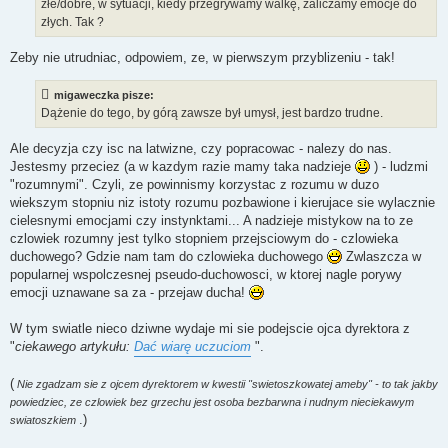
złe/dobre, w sytuacji, kiedy przegrywamy walkę, zaliczamy emocje do
t
a
złych. Tak ?
n
y
p
Zeby nie utrudniac, odpowiem, ze, w pierwszym przyblizeniu - tak!
o
s
t
migaweczka pisze:
Dążenie do tego, by górą zawsze był umysł, jest bardzo trudne.
Ale decyzja czy isc na latwizne, czy popracowac - nalezy do nas.
Jestesmy przeciez (a w kazdym razie mamy taka nadzieje
) - ludzmi
"rozumnymi". Czyli, ze powinnismy korzystac z rozumu w duzo
wiekszym stopniu niz istoty rozumu pozbawione i kierujace sie wylacznie
cielesnymi emocjami czy instynktami... A nadzieje mistykow na to ze
czlowiek rozumny jest tylko stopniem przejsciowym do - czlowieka
duchowego? Gdzie nam tam do czlowieka duchowego
Zwlaszcza w
popularnej wspolczesnej pseudo-duchowosci, w ktorej nagle porywy
emocji uznawane sa za - przejaw ducha!
W tym swiatle nieco dziwne wydaje mi sie podejscie ojca dyrektora z
"
ciekawego artykułu:
Dać wiarę uczuciom
".
(
Nie zgadzam sie z ojcem dyrektorem w kwestii "swietoszkowatej ameby" - to tak jakby
powiedziec, ze czlowiek bez grzechu jest osoba bezbarwna i nudnym nieciekawym
.)
swiatoszkiem