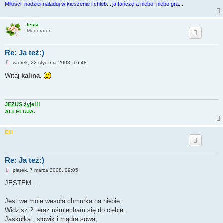
n
Miłości, nadziei naładuj w kieszenie i chleb... ja tańczę a niebo, niebo gra...
y
p
o
s
tesia
t
Moderator
Re: Ja też:)
N
wtorek, 22 stycznia 2008, 16:48
i
e
Witaj
kalina
.
p
r
z
e
c
JEZUS żyje!!!
z
ALLELUJA.
y
t
a
Elli
n
y
p
o
s
Re: Ja też:)
t
N
piątek, 7 marca 2008, 09:05
i
e
JESTEM...
p
r
z
Jest we mnie wesoła chmurka na niebie,
e
Widzisz ? teraz uśmiecham się do ciebie.
c
z
Jaskółka , słowik i mądra sowa,