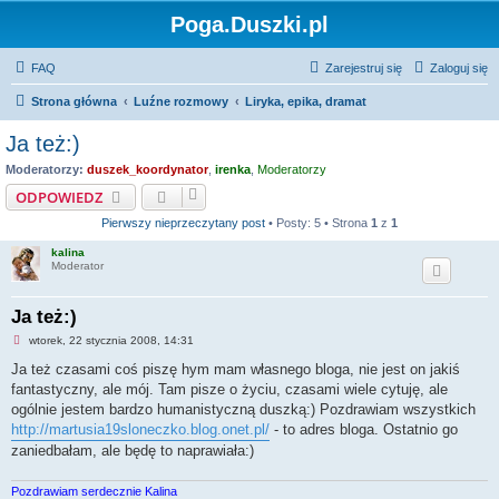
Poga.Duszki.pl
FAQ
Zarejestruj się
Zaloguj się
Strona główna
Luźne rozmowy
Liryka, epika, dramat
Ja też:)
Moderatorzy:
duszek_koordynator
,
irenka
,
Moderatorzy
ODPOWIEDZ
Pierwszy nieprzeczytany post
• Posty: 5 • Strona
1
z
1
kalina
Moderator
Ja też:)
N
wtorek, 22 stycznia 2008, 14:31
i
e
Ja też czasami coś piszę hym mam własnego bloga, nie jest on jakiś
p
fantastyczny, ale mój. Tam pisze o życiu, czasami wiele cytuję, ale
r
z
ogólnie jestem bardzo humanistyczną duszką:) Pozdrawiam wszystkich
e
http://martusia19sloneczko.blog.onet.pl/
- to adres bloga. Ostatnio go
c
z
zaniedbałam, ale będę to naprawiała:)
y
t
a
Pozdrawiam serdecznie Kalina