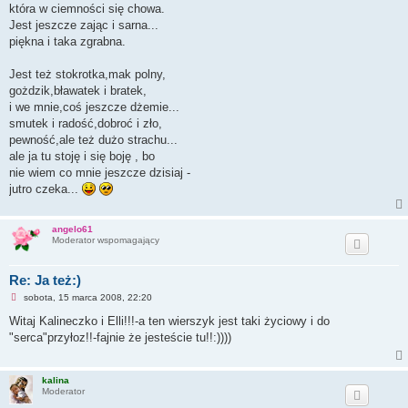
y
która w ciemności się chowa.
t
a
Jest jeszcze zając i sarna...
n
piękna i taka zgrabna.
y
p
o
Jest też stokrotka,mak polny,
s
t
gożdzik,bławatek i bratek,
i we mnie,coś jeszcze dżemie...
smutek i radość,dobroć i zło,
pewność,ale też dużo strachu...
ale ja tu stoję i się boję , bo
nie wiem co mnie jeszcze dzisiaj -
jutro czeka...
angelo61
Moderator wspomagający
Re: Ja też:)
N
sobota, 15 marca 2008, 22:20
i
e
Witaj Kalineczko i Elli!!!-a ten wierszyk jest taki życiowy i do
p
"serca"przyłoz!!-fajnie że jesteście tu!!:))))
r
z
e
c
kalina
z
Moderator
y
t