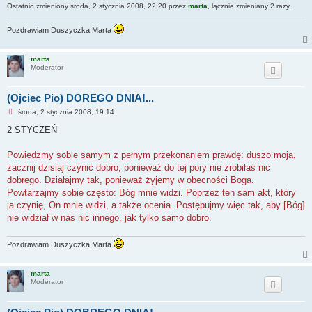
n
Ostatnio zmieniony środa, 2 stycznia 2008, 22:20 przez
marta
, łącznie zmieniany 2 razy.
y
p
o
Pozdrawiam Duszyczka Marta
s
t
marta
Moderator
(Ojciec Pio) DOREGO DNIA!...
N
środa, 2 stycznia 2008, 19:14
i
e
2 STYCZEŃ
p
r
z
Powiedzmy sobie samym z pełnym przekonaniem prawdę: duszo moja,
e
zacznij dzisiaj czynić dobro, ponieważ do tej pory nie zrobiłaś nic
c
z
dobrego. Działajmy tak, ponieważ żyjemy w obecności Boga.
y
Powtarzajmy sobie często: Bóg mnie widzi. Poprzez ten sam akt, który
t
a
ja czynię, On mnie widzi, a także ocenia. Postępujmy więc tak, aby [Bóg]
n
nie widział w nas nic innego, jak tylko samo dobro.
y
p
o
Pozdrawiam Duszyczka Marta
s
t
marta
Moderator