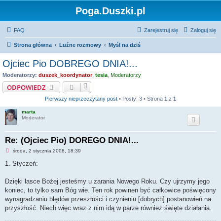
Poga.Duszki.pl
FAQ
Zarejestruj się
Zaloguj się
Strona główna
Luźne rozmowy
Myśl na dziś
Ojciec Pio DOBREGO DNIA!...
Moderatorzy:
duszek_koordynator
,
tesia
,
Moderatorzy
ODPOWIEDZ
Pierwszy nieprzeczytany post
• Posty: 3 • Strona
1
z
1
marta
Moderator
Re: (Ojciec Pio) DOREGO DNIA!...
N
środa, 2 stycznia 2008, 18:39
i
e
1. Styczeń:
p
r
z
Dzięki łasce Bożej jesteśmy u zarania Nowego Roku. Czy ujrzymy jego
e
koniec, to tylko sam Bóg wie. Ten rok powinen być całkowice poświęcony
c
z
wynagradzaniu błędów przeszłości i czynieniu [dobrych] postanowień na
y
przyszłość. Niech więc wraz z nim idą w parze również święte działania.
t
a