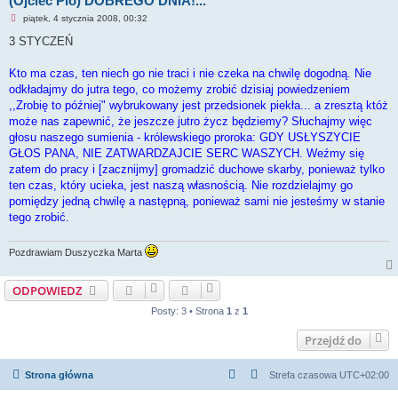
(Ojciec Pio) DOBREGO DNIA!...
N
piątek, 4 stycznia 2008, 00:32
i
e
3 STYCZEŃ
p
r
z
Kto ma czas, ten niech go nie traci i nie czeka na chwilę dogodną. Nie
e
odkładajmy do jutra tego, co możemy zrobić dzisiaj powiedzeniem
c
z
,,Zrobię to później" wybrukowany jest przedsionek piekła... a zresztą któż
y
może nas zapewnić, że jeszcze jutro życz będziemy? Słuchajmy więc
t
a
głosu naszego sumienia - królewskiego proroka: GDY USŁYSZYCIE
n
GŁOS PANA, NIE ZATWARDZAJCIE SERC WASZYCH. Weźmy się
y
p
zatem do pracy i [zacznijmy] gromadzić duchowe skarby, ponieważ tylko
o
ten czas, który ucieka, jest naszą własnością. Nie rozdzielajmy go
s
t
pomiędzy jedną chwilę a następną, ponieważ sami nie jesteśmy w stanie
tego zrobić.
Pozdrawiam Duszyczka Marta
ODPOWIEDZ
Posty: 3 • Strona
1
z
1
Przejdź do
Strona główna
Strefa czasowa
UTC+02:00