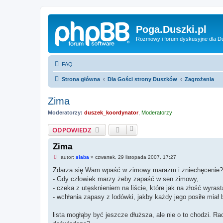
Poga.Duszki.pl
Rozmowy i forum dyskusyjne dla D
FAQ
Strona główna
Dla Gości strony Duszków
Zagrożenia
Zima
Moderatorzy:
duszek_koordynator
,
Moderatorzy
ODPOWIEDZ
Zima
N
autor:
siaba
»
czwartek, 29 listopada 2007, 17:27
i
e
Zdarza się Wam wpaść w zimowy marazm i zniechęcenie?
p
- Gdy człowiek marzy żeby zapaść w sen zimowy,
r
z
- czeka z utęsknieniem na liście, które jak na złość wyrast
e
- wchłania zapasy z lodówki, jakby każdy jego posiłe miał 
c
z
y
lista mogłąby być jeszcze dłuższa, ale nie o to chodzi. R
t
a