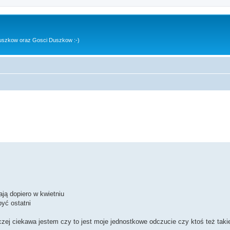
uszkow oraz Gosci Duszkow :-)
ają dopiero w kwietniu
być ostatni
aczej ciekawa jestem czy to jest moje jednostkowe odczucie czy ktoś też taki