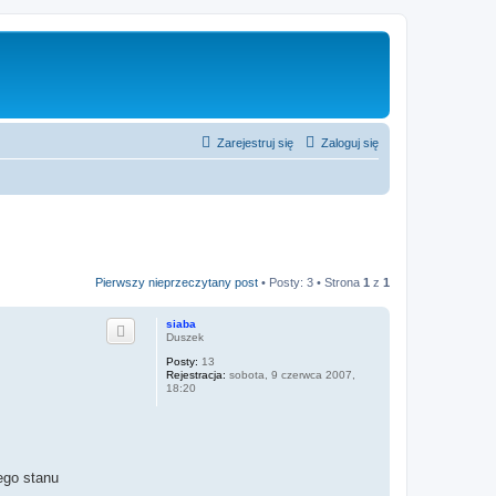
Zarejestruj się
Zaloguj się
Pierwszy nieprzeczytany post
• Posty: 3 • Strona
1
z
1
siaba
Duszek
Posty:
13
Rejestracja:
sobota, 9 czerwca 2007,
18:20
ego stanu