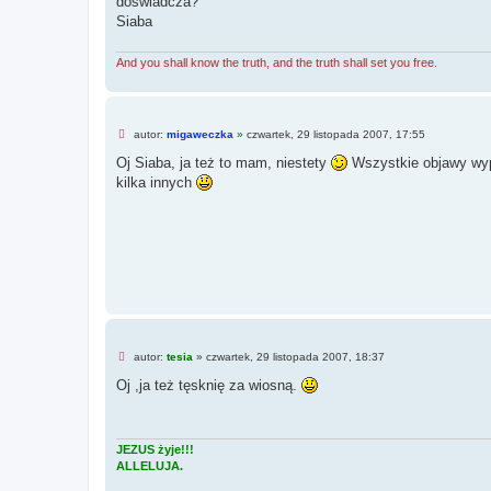
doświadcza?
n
Siaba
y
p
o
And you shall know the truth, and the truth shall set you free.
s
t
N
autor:
migaweczka
»
czwartek, 29 listopada 2007, 17:55
i
e
Oj Siaba, ja też to mam, niestety
Wszystkie objawy wypi
p
kilka innych
r
z
e
c
z
y
t
a
n
y
p
o
s
N
t
autor:
tesia
»
czwartek, 29 listopada 2007, 18:37
i
e
Oj ,ja też tęsknię za wiosną.
p
r
z
e
c
JEZUS żyje!!!
z
ALLELUJA.
y
t