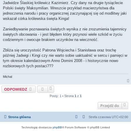
n
Jadwidze Ślaskiej królewicz Kazimierz. Czy dany na drugie tysiąclecie
y
p
Polski święty Maksymilian. Wreszcie przykład macierzyństwa dla
o
jednoczenia narodu i pracy organicznej zaczynającej się od modlitwy jaki
s
t
wskazał córka królewska święta Kinga!
Zaniedbywanie poznawania świętych wynika z nie zrozumienia tajemnicy
świętych obcowania - i jest błędem który przynosi wiele szkód w życiu
codziennym i owocuje brakiem uczynków na wieczność.
Zbliża się uroczystość Patrona Wojciecha i Stanisława oraz trochę
później Jadwigi i Kingi czy nie warto sobie uaktualnić w sercu i pamięci w
tym okresie kalendarzowym Anno Domini 2008 - i historycznie nowo
rozbiorowych tych postaci???
Michal
ODPOWIEDZ
Posty: 1 • Strona
1
z
1
Przejdź do
Strona główna
Strefa czasowa
UTC+02:00
Technologię dostarcza
phpBB
® Forum Software © phpBB Limited