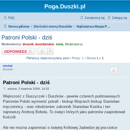
Poga.Duszki.pl
FAQ
Zarejestruj się
Zaloguj się
Strona główna
Dla Gości strony Duszków
Najświętsza Maryja Panna **** Wizerunki świętych, błogosławionych, sług Bożych
Patroni Polski - dziś
Moderatorzy:
duszek_koordynator
,
tesia
,
Moderatorzy
ODPOWIEDZ
Pierwszy nieprzeczytany post
• Posty: 1 • Strona
1
z
1
michal
Duszek
Patroni Polski - dziś
N
sobota, 5 kwietnia 2008, 14:32
i
e
Większość z Duszyczek i Duszków - pewnie czterech podstawowych
p
Patronów Polski wymienić potrafi - biskup Wojciech biskup Stanisław
r
z
męczennicy - oraz młodzieniec zakonnik Stanisław Kostka i ten
e
najnowszy Andrzej Bobola. To święci których jako patronów zaaprobował
c
z
Kościół.
y
t
a
Ale nie można zapominać o świętej Królowej Jadwidze jej pra-ciotce