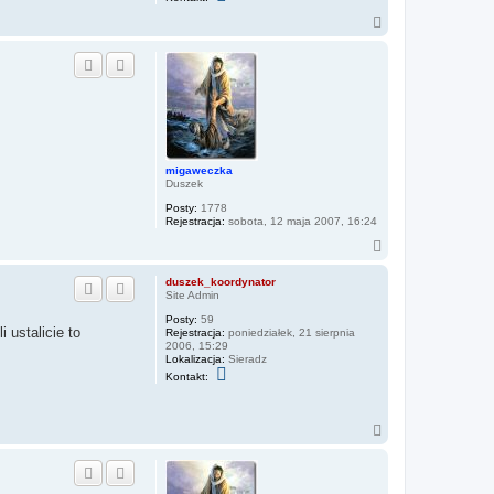
k
o
N
n
a
t
g
a
ó
k
r
t
u
ę
j
s
i
ę
z
migaweczka
a
Duszek
g
a
Posty:
1778
Rejestracja:
sobota, 12 maja 2007, 16:24
N
a
g
duszek_koordynator
ó
Site Admin
r
Posty:
59
ę
 ustalicie to
Rejestracja:
poniedziałek, 21 sierpnia
2006, 15:29
Lokalizacja:
Sieradz
S
Kontakt:
k
o
n
t
N
a
a
k
g
t
ó
u
r
j