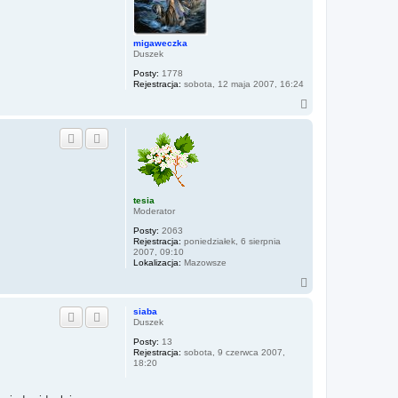
migaweczka
Duszek
Posty:
1778
Rejestracja:
sobota, 12 maja 2007, 16:24
N
a
g
ó
r
ę
tesia
Moderator
Posty:
2063
Rejestracja:
poniedziałek, 6 sierpnia
2007, 09:10
Lokalizacja:
Mazowsze
N
a
g
siaba
ó
Duszek
r
Posty:
13
ę
Rejestracja:
sobota, 9 czerwca 2007,
18:20