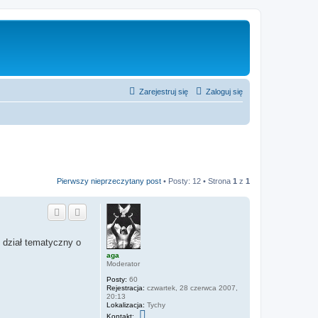
Zarejestruj się
Zaloguj się
Pierwszy nieprzeczytany post
• Posty: 12 • Strona
1
z
1
 dział tematyczny o
aga
Moderator
Posty:
60
Rejestracja:
czwartek, 28 czerwca 2007,
20:13
Lokalizacja:
Tychy
S
Kontakt: