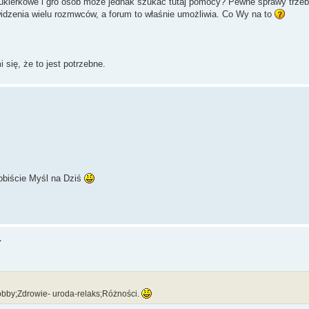
ukierkowe i gro osób może jednak szukać tutaj pomocy? Pewne sprawy trzeb
idzenia wielu rozmwców, a forum to właśnie umożliwia. Co Wy na to
 się, że to jest potrzebne.
sobiście Myśl na Dziś
.
obby;Zdrowie- uroda-relaks;Różności.