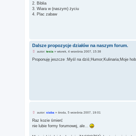
p
2. Biblia
r
z
3. Wiara w (naszym) życiu
e
4. Plac zabaw
c
z
y
t
a
n
y
p
o
Dalsze propozycje działów na naszym forum.
s
N
t
autor:
tesia
»
wtorek, 4 września 2007, 15:38
i
e
Proponuję jeszcze :Myśl na dziś;Humor;Kulinaria;Moje ho
p
r
z
e
c
z
y
t
a
n
y
p
o
s
N
autor:
siaba
»
środa, 5 września 2007, 19:01
t
i
e
Raz kozie śmierć
p
nie lubie formy forumowej, ale...
r
z
e