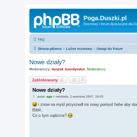
Poga.Duszki.pl
Rozmowy i forum dyskusyjne dla D
FAQ
Strona główna
Luźne rozmowy
Uwagi do forum
Nowe działy?
Moderatorzy:
duszek_koordynator
,
Moderatorzy
Zablokowany
Nowe działy?
N
autor:
aga
»
niedziela, 2 września 2007, 18:03
i
e
i znow na myśl przyszedł mi nowy pomysl hehe aby dod
p
Biblii..
r
z
Co o tym sądzicie?
e
c
z
y
t
a