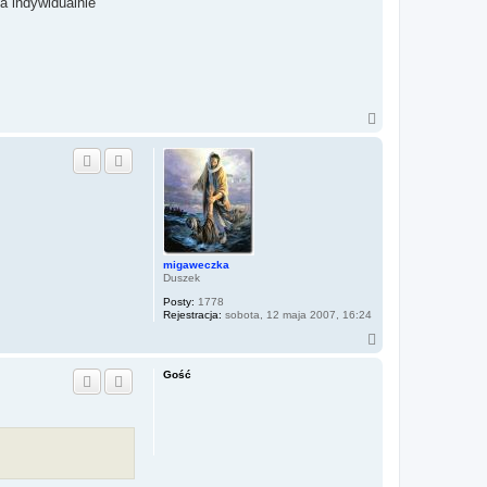
a indywidualnie
N
a
g
ó
r
ę
migaweczka
Duszek
Posty:
1778
Rejestracja:
sobota, 12 maja 2007, 16:24
N
a
g
Gość
ó
r
ę