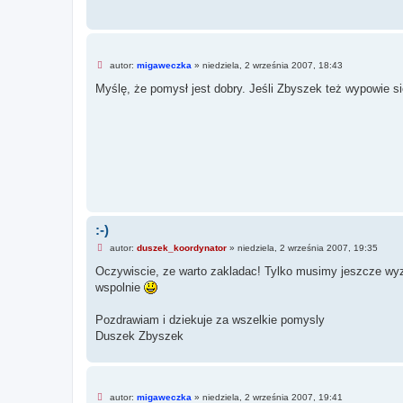
n
y
p
o
s
t
N
autor:
migaweczka
»
niedziela, 2 września 2007, 18:43
i
e
Myślę, że pomysł jest dobry. Jeśli Zbyszek też wypowie si
p
r
z
e
c
z
y
t
a
n
y
p
o
:-)
s
N
t
autor:
duszek_koordynator
»
niedziela, 2 września 2007, 19:35
i
e
Oczywiscie, ze warto zakladac! Tylko musimy jeszcze w
p
wspolnie
r
z
e
Pozdrawiam i dziekuje za wszelkie pomysly
c
z
Duszek Zbyszek
y
t
a
n
y
N
autor:
migaweczka
»
niedziela, 2 września 2007, 19:41
p