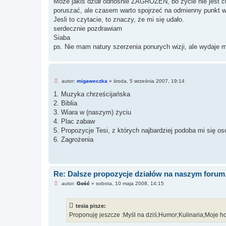
Może jakiś dział odnośnie ZAGROŻEŃ, bo życie nie jest c
c
z
poruszać, ale czasem warto spojrzeć na odmienny punkt w
y
Jesli to czytacie, to znaczy, że mi się udało.
t
a
serdecznie pozdrawiam
n
Siaba
y
p
ps. Nie mam natury szerzenia ponurych wizji, ale wydaje mi
o
s
t
N
autor:
migaweczka
»
środa, 5 września 2007, 19:14
i
e
1. Muzyka chrześcijańska
p
2. Biblia
r
z
3. Wiara w (naszym) życiu
e
4. Plac zabaw
c
z
5. Propozycje Tesi, z których najbardziej podoba mi się o
y
6. Zagrożenia
t
a
n
y
p
o
Re: Dalsze propozycje działów na naszym forum
s
N
t
autor:
Gość
»
sobota, 10 maja 2008, 14:15
i
e
p
tesia pisze:
r
z
Proponuję jeszcze :Myśl na dziś;Humor;Kulinaria;Moje h
e
c