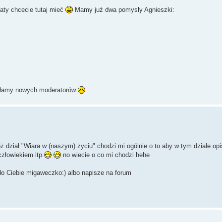
maty chcecie tutaj mieć
Mamy już dwa pomysły Agnieszki:
wołamy nowych moderatorów
ż dział "Wiara w (naszym) życiu" chodzi mi ogólnie o to aby w tym dziale op
człowiekiem itp
no wiecie o co mi chodzi hehe
 do Ciebie migaweczko:) albo napisze na forum