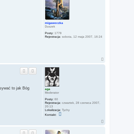
s
ę
i
ę
z
d
u
migaweczka
s
Duszek
z
e
Posty:
1778
k
Rejestracja:
sobota, 12 maja 2007, 16:24
_
k
o
o
r
d
N
y
a
n
a
g
t
ó
o
r
r
ę
isywać to jak Bóg
aga
Moderator
Posty:
60
Rejestracja:
czwartek, 28 czerwca 2007,
20:13
Lokalizacja:
Tychy
S
Kontakt:
k
o
N
n
a
t
g
a