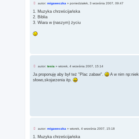
t
N
autor:
migaweczka
»
poniedziałek, 3 września 2007, 09:47
i
e
1. Muzyka chrześcijańska
p
2. Biblia
r
z
3. Wiara w (naszym) życiu
e
c
z
y
t
a
n
y
p
o
s
N
t
autor:
tesia
»
wtorek, 4 września 2007, 15:14
i
e
Ja proponuję aby był też "Plac zabaw".
A w nim np:nieko
p
słowo,skojarzenia itp.
r
z
e
c
z
y
t
a
n
y
p
o
s
N
autor:
migaweczka
»
wtorek, 4 września 2007, 15:18
t
i
e
1. Muzyka chrześcijańska