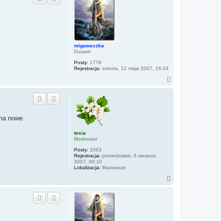
ó
k
r
t
u
ę
j
s
i
ę
z
migaweczka
a
Duszek
g
a
Posty:
1778
Rejestracja:
sobota, 12 maja 2007, 16:24
N
a
g
ó
r
ę
yna nowe
tesia
Moderator
Posty:
2063
Rejestracja:
poniedziałek, 6 sierpnia
2007, 09:10
Lokalizacja:
Mazowsze
N
a
g
ó
r
ę