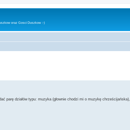
uszkow oraz Gosci Duszkow :-)
ać parę działów typu: muzyka (głownie chodzi mi o muzykę chrześcijańska),