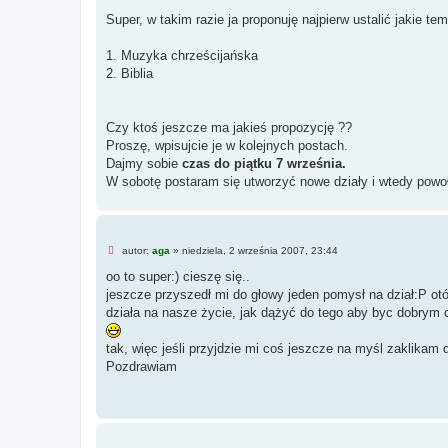
i
o
e
Super, w takim razie ja proponuję najpierw ustalić jakie te
s
p
t
r
z
1. Muzyka chrześcijańska
e
2. Biblia
c
z
y
t
a
Czy ktoś jeszcze ma jakieś propozycję ??
n
Proszę, wpisujcie je w kolejnych postach.
y
p
Dajmy sobie
czas do piątku 7 września.
o
W sobotę postaram się utworzyć nowe działy i wtedy po
s
t
N
autor:
aga
»
niedziela, 2 września 2007, 23:44
i
e
oo to super:) cieszę się..
p
jeszcze przyszedł mi do głowy jeden pomysł na dział:P otó
r
z
działa na nasze życie, jak dążyć do tego aby byc dobrym 
e
c
z
tak, więc jeśli przyjdzie mi coś jeszcze na myśl zaklikam
y
Pozdrawiam
t
a
n
y
p
o
s