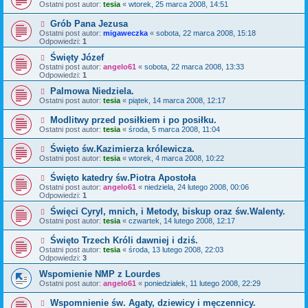
Ostatni post autor:
tesia
«
wtorek, 25 marca 2008, 14:51
Grób Pana Jezusa
Ostatni post autor:
migaweczka
«
sobota, 22 marca 2008, 15:18
Odpowiedzi:
1
Święty Józef
Ostatni post autor:
angelo61
«
sobota, 22 marca 2008, 13:33
Odpowiedzi:
1
Palmowa Niedziela.
Ostatni post autor:
tesia
«
piątek, 14 marca 2008, 12:17
Modlitwy przed posiłkiem i po posiłku.
Ostatni post autor:
tesia
«
środa, 5 marca 2008, 11:04
Święto św.Kazimierza królewicza.
Ostatni post autor:
tesia
«
wtorek, 4 marca 2008, 10:22
Święto katedry św.Piotra Apostoła
Ostatni post autor:
angelo61
«
niedziela, 24 lutego 2008, 00:06
Odpowiedzi:
1
Święci Cyryl, mnich, i Metody, biskup oraz św.Walenty.
Ostatni post autor:
tesia
«
czwartek, 14 lutego 2008, 12:17
Święto Trzech Króli dawniej i dziś.
Ostatni post autor:
tesia
«
środa, 13 lutego 2008, 22:03
Odpowiedzi:
3
Wspomienie NMP z Lourdes
Ostatni post autor:
angelo61
«
poniedziałek, 11 lutego 2008, 22:29
Wspomnienie św. Agaty, dziewicy i męczennicy.