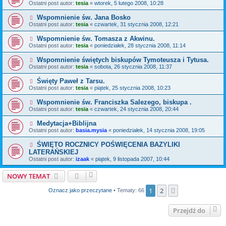
Ostatni post autor:
tesia
«
wtorek, 5 lutego 2008, 10:28
Wspomnienie św. Jana Bosko
Ostatni post autor:
tesia
«
czwartek, 31 stycznia 2008, 12:21
Wspomnienie św. Tomasza z Akwinu.
Ostatni post autor:
tesia
«
poniedziałek, 28 stycznia 2008, 11:14
Wspomnienie świętych biskupów Tymoteusza i Tytusa.
Ostatni post autor:
tesia
«
sobota, 26 stycznia 2008, 11:37
Święty Paweł z Tarsu.
Ostatni post autor:
tesia
«
piątek, 25 stycznia 2008, 10:23
Wspomnienie św. Franciszka Salezego, biskupa .
Ostatni post autor:
tesia
«
czwartek, 24 stycznia 2008, 20:44
Medytacja+Biblijna
Ostatni post autor:
basia.mysia
«
poniedziałek, 14 stycznia 2008, 19:05
ŚWIĘTO ROCZNICY POŚWIĘCENIA BAZYLIKI
LATERAŃSKIEJ
Ostatni post autor:
izaak
«
piątek, 9 listopada 2007, 10:44
NOWY TEMAT
1
2
Następna
Oznacz jako przeczytane
• Tematy: 66
Przejdź do