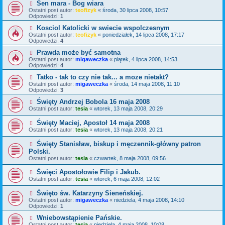
Sen mara - Bog wiara
Ostatni post autor:
teofizyk
«
środa, 30 lipca 2008, 10:57
Odpowiedzi:
1
Kosciol Katolicki w swiecie wspolczesnym
Ostatni post autor:
teofizyk
«
poniedziałek, 14 lipca 2008, 17:17
Odpowiedzi:
4
Prawda może być samotna
Ostatni post autor:
migaweczka
«
piątek, 4 lipca 2008, 14:53
Odpowiedzi:
4
Tatko - tak to czy nie tak... a moze nietakt?
Ostatni post autor:
migaweczka
«
środa, 14 maja 2008, 11:10
Odpowiedzi:
3
Święty Andrzej Bobola 16 maja 2008
Ostatni post autor:
tesia
«
wtorek, 13 maja 2008, 20:29
Święty Maciej, Apostoł 14 maja 2008
Ostatni post autor:
tesia
«
wtorek, 13 maja 2008, 20:21
Święty Stanisław, biskup i męczennik-główny patron
Polski.
Ostatni post autor:
tesia
«
czwartek, 8 maja 2008, 09:56
Święci Apostołowie Filip i Jakub.
Ostatni post autor:
tesia
«
wtorek, 6 maja 2008, 12:02
Święto św. Katarzyny Sieneńskiej.
Ostatni post autor:
migaweczka
«
niedziela, 4 maja 2008, 14:10
Odpowiedzi:
1
Wniebowstąpienie Pańskie.
Ostatni post autor:
tesia
«
niedziela, 4 maja 2008, 10:08