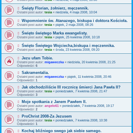
Święty Florian, żołnierz, męczennik.
Ostatni post autor:
tesia
«
niedziela, 4 maja 2008, 10:04
Wspomnienie św. Atanazego, biskupa i doktora Kościoła.
Ostatni post autor:
tesia
«
piątek, 2 maja 2008, 08:26
Święto świętego Marka ewangelisty.
Ostatni post autor:
tesia
«
piątek, 25 kwietnia 2008, 10:18
Święto Świętego Wojciecha,biskupa i męczennika.
Ostatni post autor:
tesia
«
środa, 23 kwietnia 2008, 09:20
Jezu ufam Tobie.
Ostatni post autor:
migaweczka
«
niedziela, 20 kwietnia 2008, 21:25
Odpowiedzi:
6
Sakramentalia.
Ostatni post autor:
migaweczka
«
piątek, 11 kwietnia 2008, 20:46
Odpowiedzi:
1
Jak obchodziliście III rocznicę śmierci Jana Pawła II?
Ostatni post autor:
tesia
«
poniedziałek, 7 kwietnia 2008, 21:47
Odpowiedzi:
3
Moje spotkania z Janem Pawłem II.
Ostatni post autor:
angelo61
«
poniedziałek, 7 kwietnia 2008, 19:17
Odpowiedzi:
2
ProChrist 2008-Za Jezusem
Ostatni post autor:
tesia
«
poniedziałek, 7 kwietnia 2008, 10:38
Odpowiedzi:
1
Kochaj bliźniego swego jak siebie samego.