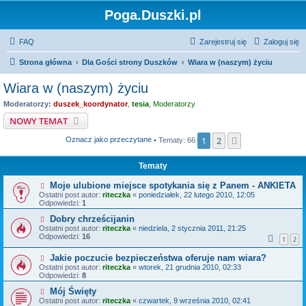
Poga.Duszki.pl
FAQ
Zarejestruj się
Zaloguj się
Strona główna
Dla Gości strony Duszków
Wiara w (naszym) życiu
Wiara w (naszym) życiu
Moderatorzy:
duszek_koordynator
,
tesia
,
Moderatorzy
NOWY TEMAT
1
2
Następna
Oznacz jako przeczytane
• Tematy: 66
Tematy
Moje ulubione miejsce spotykania się z Panem - ANKIETA
Ostatni post autor:
riteczka
«
poniedziałek, 22 lutego 2010, 12:05
Odpowiedzi:
1
Dobry chrześcijanin
Ostatni post autor:
riteczka
«
niedziela, 2 stycznia 2011, 21:25
Odpowiedzi:
16
1
2
Jakie poczucie bezpieczeństwa oferuje nam wiara?
Ostatni post autor:
riteczka
«
wtorek, 21 grudnia 2010, 02:33
Odpowiedzi:
8
Mój Święty
Ostatni post autor:
riteczka
«
czwartek, 9 września 2010, 02:41