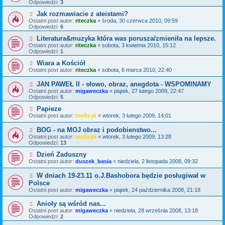
Odpowiedzi:
3
Jak rozmawiacie z ateistami?
Ostatni post autor:
riteczka
«
środa, 30 czerwca 2010, 09:59
Odpowiedzi:
6
Literatura&muzyka która was porusza/zmieniła na lepsze.
Ostatni post autor:
riteczka
«
sobota, 3 kwietnia 2010, 15:12
Odpowiedzi:
1
Wiara a Kościół
Ostatni post autor:
riteczka
«
sobota, 6 marca 2010, 22:40
JAN PAWEŁ II - słowo, obraz, anegdota - WSPOMINAMY
Ostatni post autor:
migaweczka
«
piątek, 27 lutego 2009, 22:47
Odpowiedzi:
5
Papieze
Ostatni post autor:
teofizyk
«
wtorek, 3 lutego 2009, 14:01
BOG - na MOJ obraz i podobienstwo...
Ostatni post autor:
teofizyk
«
wtorek, 3 lutego 2009, 13:28
Odpowiedzi:
13
Dzień Zaduszny
Ostatni post autor:
duszek_basia
«
niedziela, 2 listopada 2008, 09:32
W dniach 19-23.11 o.J.Bashobora będzie posługiwał w
Polsce
Ostatni post autor:
migaweczka
«
piątek, 24 października 2008, 21:18
Anioły są wśród nas...
Ostatni post autor:
migaweczka
«
niedziela, 28 września 2008, 13:18
Odpowiedzi:
2