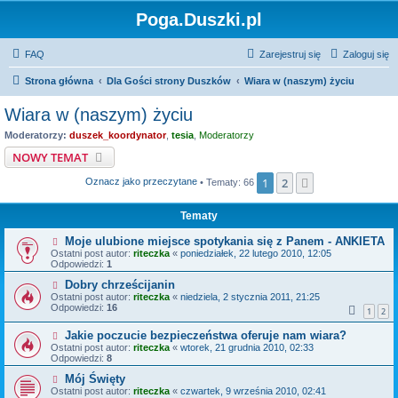
Poga.Duszki.pl
FAQ
Zarejestruj się
Zaloguj się
Strona główna
Dla Gości strony Duszków
Wiara w (naszym) życiu
Wiara w (naszym) życiu
Moderatorzy:
duszek_koordynator
,
tesia
,
Moderatorzy
NOWY TEMAT
1
2
Następna
Oznacz jako przeczytane
• Tematy: 66
Tematy
Moje ulubione miejsce spotykania się z Panem - ANKIETA
Ostatni post autor:
riteczka
«
poniedziałek, 22 lutego 2010, 12:05
Odpowiedzi:
1
Dobry chrześcijanin
Ostatni post autor:
riteczka
«
niedziela, 2 stycznia 2011, 21:25
Odpowiedzi:
16
1
2
Jakie poczucie bezpieczeństwa oferuje nam wiara?
Ostatni post autor:
riteczka
«
wtorek, 21 grudnia 2010, 02:33
Odpowiedzi:
8
Mój Święty
Ostatni post autor:
riteczka
«
czwartek, 9 września 2010, 02:41