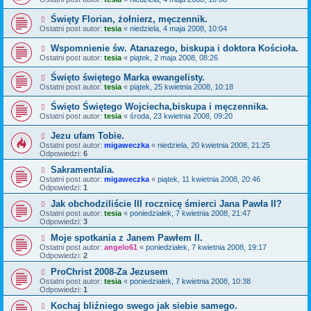
Święty Florian, żołnierz, męczennik.
Ostatni post autor:
tesia
«
niedziela, 4 maja 2008, 10:04
Wspomnienie św. Atanazego, biskupa i doktora Kościoła.
Ostatni post autor:
tesia
«
piątek, 2 maja 2008, 08:26
Święto świętego Marka ewangelisty.
Ostatni post autor:
tesia
«
piątek, 25 kwietnia 2008, 10:18
Święto Świętego Wojciecha,biskupa i męczennika.
Ostatni post autor:
tesia
«
środa, 23 kwietnia 2008, 09:20
Jezu ufam Tobie.
Ostatni post autor:
migaweczka
«
niedziela, 20 kwietnia 2008, 21:25
Odpowiedzi:
6
Sakramentalia.
Ostatni post autor:
migaweczka
«
piątek, 11 kwietnia 2008, 20:46
Odpowiedzi:
1
Jak obchodziliście III rocznicę śmierci Jana Pawła II?
Ostatni post autor:
tesia
«
poniedziałek, 7 kwietnia 2008, 21:47
Odpowiedzi:
3
Moje spotkania z Janem Pawłem II.
Ostatni post autor:
angelo61
«
poniedziałek, 7 kwietnia 2008, 19:17
Odpowiedzi:
2
ProChrist 2008-Za Jezusem
Ostatni post autor:
tesia
«
poniedziałek, 7 kwietnia 2008, 10:38
Odpowiedzi:
1
Kochaj bliźniego swego jak siebie samego.