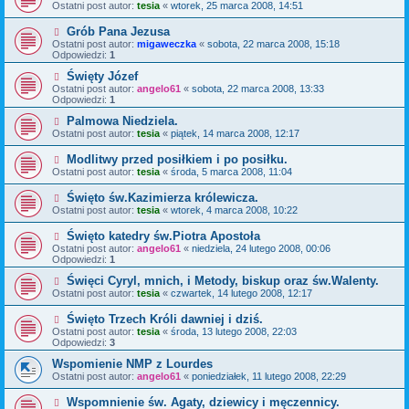
Ostatni post autor:
tesia
«
wtorek, 25 marca 2008, 14:51
Grób Pana Jezusa
Ostatni post autor:
migaweczka
«
sobota, 22 marca 2008, 15:18
Odpowiedzi:
1
Święty Józef
Ostatni post autor:
angelo61
«
sobota, 22 marca 2008, 13:33
Odpowiedzi:
1
Palmowa Niedziela.
Ostatni post autor:
tesia
«
piątek, 14 marca 2008, 12:17
Modlitwy przed posiłkiem i po posiłku.
Ostatni post autor:
tesia
«
środa, 5 marca 2008, 11:04
Święto św.Kazimierza królewicza.
Ostatni post autor:
tesia
«
wtorek, 4 marca 2008, 10:22
Święto katedry św.Piotra Apostoła
Ostatni post autor:
angelo61
«
niedziela, 24 lutego 2008, 00:06
Odpowiedzi:
1
Święci Cyryl, mnich, i Metody, biskup oraz św.Walenty.
Ostatni post autor:
tesia
«
czwartek, 14 lutego 2008, 12:17
Święto Trzech Króli dawniej i dziś.
Ostatni post autor:
tesia
«
środa, 13 lutego 2008, 22:03
Odpowiedzi:
3
Wspomienie NMP z Lourdes
Ostatni post autor:
angelo61
«
poniedziałek, 11 lutego 2008, 22:29
Wspomnienie św. Agaty, dziewicy i męczennicy.