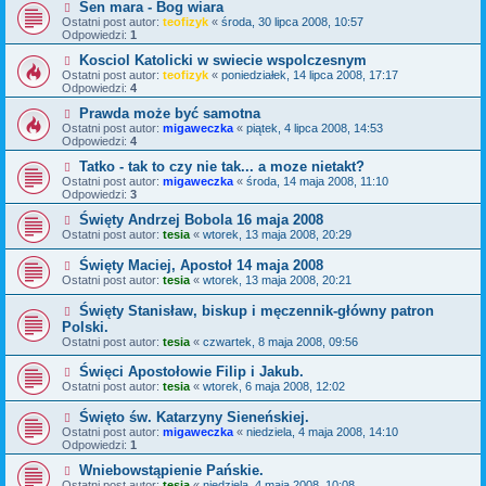
Sen mara - Bog wiara
Ostatni post autor:
teofizyk
«
środa, 30 lipca 2008, 10:57
Odpowiedzi:
1
Kosciol Katolicki w swiecie wspolczesnym
Ostatni post autor:
teofizyk
«
poniedziałek, 14 lipca 2008, 17:17
Odpowiedzi:
4
Prawda może być samotna
Ostatni post autor:
migaweczka
«
piątek, 4 lipca 2008, 14:53
Odpowiedzi:
4
Tatko - tak to czy nie tak... a moze nietakt?
Ostatni post autor:
migaweczka
«
środa, 14 maja 2008, 11:10
Odpowiedzi:
3
Święty Andrzej Bobola 16 maja 2008
Ostatni post autor:
tesia
«
wtorek, 13 maja 2008, 20:29
Święty Maciej, Apostoł 14 maja 2008
Ostatni post autor:
tesia
«
wtorek, 13 maja 2008, 20:21
Święty Stanisław, biskup i męczennik-główny patron
Polski.
Ostatni post autor:
tesia
«
czwartek, 8 maja 2008, 09:56
Święci Apostołowie Filip i Jakub.
Ostatni post autor:
tesia
«
wtorek, 6 maja 2008, 12:02
Święto św. Katarzyny Sieneńskiej.
Ostatni post autor:
migaweczka
«
niedziela, 4 maja 2008, 14:10
Odpowiedzi:
1
Wniebowstąpienie Pańskie.
Ostatni post autor:
tesia
«
niedziela, 4 maja 2008, 10:08