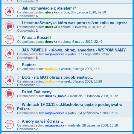
Odpowiedzi:
3
Jak rozmawiacie z ateistami?
Ostatni post autor:
riteczka
«
środa, 30 czerwca 2010, 09:59
Odpowiedzi:
6
Literatura&muzyka która was porusza/zmieniła na lepsze.
Ostatni post autor:
riteczka
«
sobota, 3 kwietnia 2010, 15:12
Odpowiedzi:
1
Wiara a Kościół
Ostatni post autor:
riteczka
«
sobota, 6 marca 2010, 22:40
JAN PAWEŁ II - słowo, obraz, anegdota - WSPOMINAMY
Ostatni post autor:
migaweczka
«
piątek, 27 lutego 2009, 22:47
Odpowiedzi:
5
Papieze
Ostatni post autor:
teofizyk
«
wtorek, 3 lutego 2009, 14:01
BOG - na MOJ obraz i podobienstwo...
Ostatni post autor:
teofizyk
«
wtorek, 3 lutego 2009, 13:28
Odpowiedzi:
13
Dzień Zaduszny
Ostatni post autor:
duszek_basia
«
niedziela, 2 listopada 2008, 09:32
W dniach 19-23.11 o.J.Bashobora będzie posługiwał w
Polsce
Ostatni post autor:
migaweczka
«
piątek, 24 października 2008, 21:18
Anioły są wśród nas...
Ostatni post autor:
migaweczka
«
niedziela, 28 września 2008, 13:18
Odpowiedzi:
2