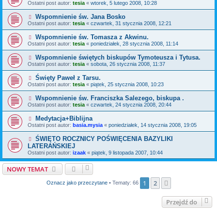
Ostatni post autor:
tesia
«
wtorek, 5 lutego 2008, 10:28
Wspomnienie św. Jana Bosko
Ostatni post autor:
tesia
«
czwartek, 31 stycznia 2008, 12:21
Wspomnienie św. Tomasza z Akwinu.
Ostatni post autor:
tesia
«
poniedziałek, 28 stycznia 2008, 11:14
Wspomnienie świętych biskupów Tymoteusza i Tytusa.
Ostatni post autor:
tesia
«
sobota, 26 stycznia 2008, 11:37
Święty Paweł z Tarsu.
Ostatni post autor:
tesia
«
piątek, 25 stycznia 2008, 10:23
Wspomnienie św. Franciszka Salezego, biskupa .
Ostatni post autor:
tesia
«
czwartek, 24 stycznia 2008, 20:44
Medytacja+Biblijna
Ostatni post autor:
basia.mysia
«
poniedziałek, 14 stycznia 2008, 19:05
ŚWIĘTO ROCZNICY POŚWIĘCENIA BAZYLIKI
LATERAŃSKIEJ
Ostatni post autor:
izaak
«
piątek, 9 listopada 2007, 10:44
NOWY TEMAT
1
2
Następna
Oznacz jako przeczytane
• Tematy: 66
Przejdź do