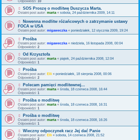
Odpowiedzi:
10
SOS Proszę o modlitwę Duszycza Marta.
Ostatni post autor:
marta
«
sobota, 24 października 2009, 14:11
Nowenna modlitw różańcowych o zatrzymanie ustawy
FOCA w USA
Ostatni post autor:
migaweczka
«
poniedziałek, 12 stycznia 2009, 19:24
Prośba
Ostatni post autor:
migaweczka
«
niedziela, 16 listopada 2008, 00:04
Odpowiedzi:
2
Od Krzysztofa
Ostatni post autor:
marta
«
piątek, 24 października 2008, 12:04
Odpowiedzi:
1
Prośba
Ostatni post autor:
Elli
«
poniedziałek, 18 sierpnia 2008, 00:06
Odpowiedzi:
2
Polecam pamięci modlitewnej...
Ostatni post autor:
marta
«
środa, 18 czerwca 2008, 16:44
Odpowiedzi:
1
Prośba o modlitwę
Ostatni post autor:
marta
«
środa, 18 czerwca 2008, 16:31
Odpowiedzi:
1
Prośba o modlitwę
Ostatni post autor:
marta
«
środa, 18 czerwca 2008, 16:26
Odpowiedzi:
1
Wieczny odpoczynek racz Jej dać Panie
Ostatni post autor:
Elli
«
sobota, 14 czerwca 2008, 21:52
Odpowiedzi:
2