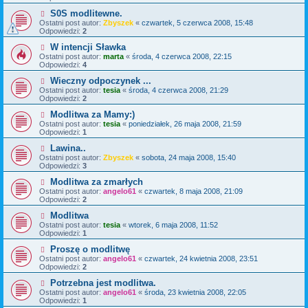
S0S modlitewne.
Ostatni post autor:
Zbyszek
«
czwartek, 5 czerwca 2008, 15:48
Odpowiedzi:
2
W intencji Sławka
Ostatni post autor:
marta
«
środa, 4 czerwca 2008, 22:15
Odpowiedzi:
4
Wieczny odpoczynek ...
Ostatni post autor:
tesia
«
środa, 4 czerwca 2008, 21:29
Odpowiedzi:
2
Modlitwa za Mamy:)
Ostatni post autor:
tesia
«
poniedziałek, 26 maja 2008, 21:59
Odpowiedzi:
1
Lawina..
Ostatni post autor:
Zbyszek
«
sobota, 24 maja 2008, 15:40
Odpowiedzi:
3
Modlitwa za zmarłych
Ostatni post autor:
angelo61
«
czwartek, 8 maja 2008, 21:09
Odpowiedzi:
2
Modlitwa
Ostatni post autor:
tesia
«
wtorek, 6 maja 2008, 11:52
Odpowiedzi:
1
Proszę o modlitwę
Ostatni post autor:
angelo61
«
czwartek, 24 kwietnia 2008, 23:51
Odpowiedzi:
2
Potrzebna jest modlitwa.
Ostatni post autor:
angelo61
«
środa, 23 kwietnia 2008, 22:05
Odpowiedzi:
1