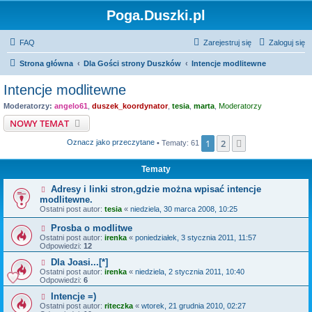
Poga.Duszki.pl
FAQ
Zarejestruj się
Zaloguj się
Strona główna
Dla Gości strony Duszków
Intencje modlitewne
Intencje modlitewne
Moderatorzy:
angelo61
,
duszek_koordynator
,
tesia
,
marta
,
Moderatorzy
NOWY TEMAT
1
2
Następna
Oznacz jako przeczytane
• Tematy: 61
Tematy
Adresy i linki stron,gdzie można wpisać intencje
modlitewne.
Ostatni post autor:
tesia
«
niedziela, 30 marca 2008, 10:25
Prosba o modlitwe
Ostatni post autor:
irenka
«
poniedziałek, 3 stycznia 2011, 11:57
Odpowiedzi:
12
Dla Joasi...[*]
Ostatni post autor:
irenka
«
niedziela, 2 stycznia 2011, 10:40
Odpowiedzi:
6
Intencje =)
Ostatni post autor:
riteczka
«
wtorek, 21 grudnia 2010, 02:27