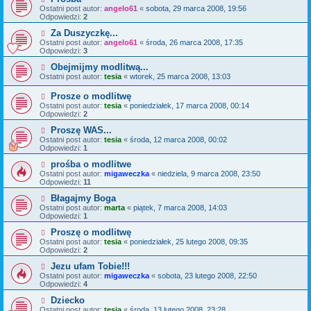
Ostatni post autor:
angelo61
«
sobota, 29 marca 2008, 19:56
Odpowiedzi:
2
Za Duszyczkę...
Ostatni post autor:
angelo61
«
środa, 26 marca 2008, 17:35
Odpowiedzi:
3
Obejmijmy modlitwą...
Ostatni post autor:
tesia
«
wtorek, 25 marca 2008, 13:03
Prosze o modlitwę
Ostatni post autor:
tesia
«
poniedziałek, 17 marca 2008, 00:14
Odpowiedzi:
2
Proszę WAS...
Ostatni post autor:
tesia
«
środa, 12 marca 2008, 00:02
Odpowiedzi:
1
prośba o modlitwe
Ostatni post autor:
migaweczka
«
niedziela, 9 marca 2008, 23:50
Odpowiedzi:
11
Błagajmy Boga
Ostatni post autor:
marta
«
piątek, 7 marca 2008, 14:03
Odpowiedzi:
1
Proszę o modlitwę
Ostatni post autor:
tesia
«
poniedziałek, 25 lutego 2008, 09:35
Odpowiedzi:
2
Jezu ufam Tobie!!!
Ostatni post autor:
migaweczka
«
sobota, 23 lutego 2008, 22:50
Odpowiedzi:
4
Dziecko
Ostatni post autor:
tesia
«
środa, 13 lutego 2008, 23:28