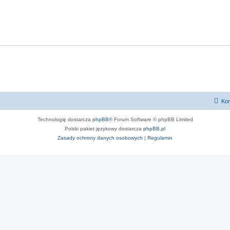
i
p
w
e
o
i
d
w
e
z
i
d
i
e
z
d
i
z
i
Kon
Technologię dostarcza
phpBB
® Forum Software © phpBB Limited
Polski pakiet językowy dostarcza
phpBB.pl
Zasady ochrony danych osobowych
|
Regulamin