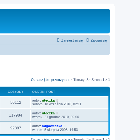
Zarejestruj się
Zaloguj się
Oznacz jako przeczytane
• Tematy: 3 • Strona
1
z
1
ODSŁONY
OSTATNI POST
O
autor:
riteczka
O
50112
s
sobota, 18 września 2010, 02:11
t
d
a
O
autor:
riteczka
O
117984
t
s
wtorek, 21 grudnia 2010, 02:00
s
n
t
i
d
a
O
autor:
migaweczka
ł
p
O
92897
t
s
wtorek, 5 sierpnia 2008, 14:53
o
s
n
t
s
o
i
d
a
t
ł
p
Oznacz jako przeczytane
• Tematy: 3 • Strona
1
z
1