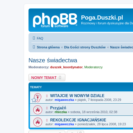
Poga.Duszki.pl
Rozmowy i forum dyskusyjne dla D
FAQ
Strona główna
Dla Gości strony Duszków
Nasze świade
Nasze świadectwa
Moderatorzy:
duszek_koordynator
,
Moderatorzy
NOWY TEMAT
TEMATY
WITAJCIE W NOWYM DZIALE
autor:
migaweczka
»
piątek, 7 listopada 2008, 23:29
Przyjaźń
autor:
riteczka
»
sobota, 18 września 2010, 02:38
REKOLEKCJE IGNACJAŃSKIE
autor:
migaweczka
»
poniedziałek, 28 lipca 2008, 19:23