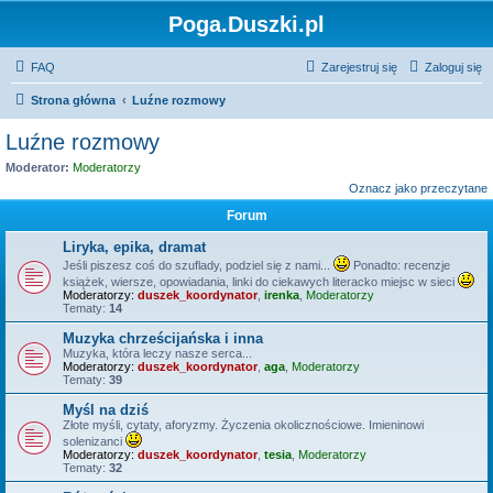
Poga.Duszki.pl
FAQ
Zarejestruj się
Zaloguj się
Strona główna
Luźne rozmowy
Luźne rozmowy
Moderator:
Moderatorzy
Oznacz jako przeczytane
Forum
Liryka, epika, dramat
Jeśli piszesz coś do szuflady, podziel się z nami...
Ponadto: recenzje
książek, wiersze, opowiadania, linki do ciekawych literacko miejsc w sieci
Moderatorzy:
duszek_koordynator
,
irenka
,
Moderatorzy
Tematy:
14
Muzyka chrześcijańska i inna
Muzyka, która leczy nasze serca...
Moderatorzy:
duszek_koordynator
,
aga
,
Moderatorzy
Tematy:
39
Myśl na dziś
Złote myśli, cytaty, aforyzmy. Życzenia okolicznościowe. Imieninowi
solenizanci
Moderatorzy:
duszek_koordynator
,
tesia
,
Moderatorzy
Tematy:
32