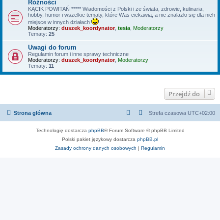
Różności
KĄCIK POWITAŃ ***** Wiadomości z Polski i ze świata, zdrowie, kulinaria,
hobby, humor i wszelkie tematy, które Was ciekawią, a nie znalazło się dla nich
miejsce w innych działach
Moderatorzy:
duszek_koordynator
,
tesia
,
Moderatorzy
Tematy:
25
Uwagi do forum
Regulamin forum i inne sprawy techniczne
Moderatorzy:
duszek_koordynator
,
Moderatorzy
Tematy:
11
Przejdź do
Strona główna
Strefa czasowa
UTC+02:00
Technologię dostarcza
phpBB
® Forum Software © phpBB Limited
Polski pakiet językowy dostarcza
phpBB.pl
Zasady ochrony danych osobowych
|
Regulamin