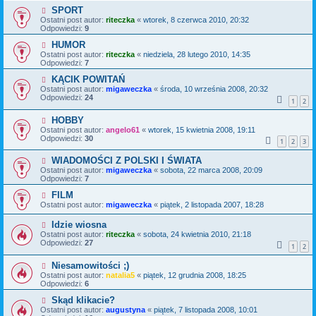
SPORT
Ostatni post autor:
riteczka
«
wtorek, 8 czerwca 2010, 20:32
Odpowiedzi:
9
HUMOR
Ostatni post autor:
riteczka
«
niedziela, 28 lutego 2010, 14:35
Odpowiedzi:
7
KĄCIK POWITAŃ
Ostatni post autor:
migaweczka
«
środa, 10 września 2008, 20:32
Odpowiedzi:
24
1
2
HOBBY
Ostatni post autor:
angelo61
«
wtorek, 15 kwietnia 2008, 19:11
Odpowiedzi:
30
1
2
3
WIADOMOŚCI Z POLSKI I ŚWIATA
Ostatni post autor:
migaweczka
«
sobota, 22 marca 2008, 20:09
Odpowiedzi:
7
FILM
Ostatni post autor:
migaweczka
«
piątek, 2 listopada 2007, 18:28
Idzie wiosna
Ostatni post autor:
riteczka
«
sobota, 24 kwietnia 2010, 21:18
Odpowiedzi:
27
1
2
Niesamowitości ;)
Ostatni post autor:
natalia5
«
piątek, 12 grudnia 2008, 18:25
Odpowiedzi:
6
Skąd klikacie?
Ostatni post autor:
augustyna
«
piątek, 7 listopada 2008, 10:01