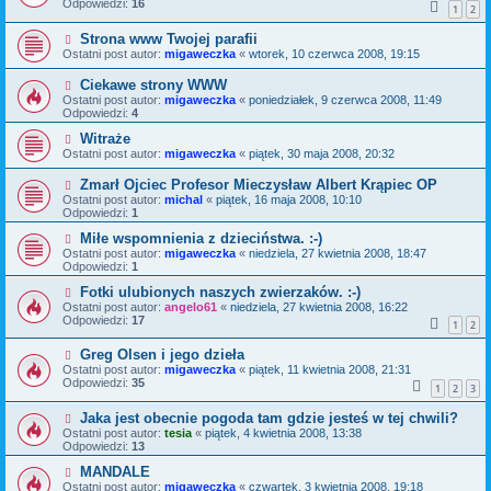
Odpowiedzi:
16
1
2
Strona www Twojej parafii
Ostatni post autor:
migaweczka
«
wtorek, 10 czerwca 2008, 19:15
Ciekawe strony WWW
Ostatni post autor:
migaweczka
«
poniedziałek, 9 czerwca 2008, 11:49
Odpowiedzi:
4
Witraże
Ostatni post autor:
migaweczka
«
piątek, 30 maja 2008, 20:32
Zmarł Ojciec Profesor Mieczysław Albert Krąpiec OP
Ostatni post autor:
michal
«
piątek, 16 maja 2008, 10:10
Odpowiedzi:
1
Miłe wspomnienia z dzieciństwa. :-)
Ostatni post autor:
migaweczka
«
niedziela, 27 kwietnia 2008, 18:47
Odpowiedzi:
1
Fotki ulubionych naszych zwierzaków. :-)
Ostatni post autor:
angelo61
«
niedziela, 27 kwietnia 2008, 16:22
Odpowiedzi:
17
1
2
Greg Olsen i jego dzieła
Ostatni post autor:
migaweczka
«
piątek, 11 kwietnia 2008, 21:31
Odpowiedzi:
35
1
2
3
Jaka jest obecnie pogoda tam gdzie jesteś w tej chwili?
Ostatni post autor:
tesia
«
piątek, 4 kwietnia 2008, 13:38
Odpowiedzi:
13
MANDALE
Ostatni post autor:
migaweczka
«
czwartek, 3 kwietnia 2008, 19:18