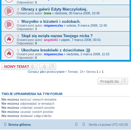
Odpowiedzi:
5
Obrazy z galerii Edyty Marczyńskiej.
Ostatni post autor:
tesia
«
niedziela, 30 marca 2008, 10:45
Wszystko o biżuterii i ozdobach.
Ostatni post autor:
migaweczka
«
sobota, 8 marca 2008, 12:45
Odpowiedzi:
3
Skąd się wzięła nazwa Twojego nicka ?
Ostatni post autor:
angelo61
«
piątek, 7 marca 2008, 00:01
Odpowiedzi:
8
Ukochane kreskówki z dzieciństwa :)))
Ostatni post autor:
migaweczka
«
niedziela, 2 marca 2008, 11:53
Odpowiedzi:
6
NOWY TEMAT
Oznacz jako przeczytane
• Tematy: 24 • Strona
1
z
1
Przejdź do
TWOJE UPRAWNIENIA NA TYM FORUM
Nie możesz
tworzyć nowych tematów
Nie możesz
odpowiadać w tematach
Nie możesz
zmieniać swoich postów
Nie możesz
usuwać swoich postów
Nie możesz
dodawać załączników
Strona główna
Strefa czasowa
UTC+02:00