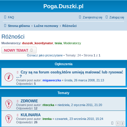
Poga.Duszki.pl
FAQ
Zarejestruj się
Zaloguj się
Strona główna
Luźne rozmowy
Różności
Różności
Moderatorzy:
duszek_koordynator
,
tesia
,
Moderatorzy
NOWY TEMAT
Oznacz jako przeczytane
• Tematy: 24 • Strona
1
z
1
Ogłoszenia
Czy są na forum osoby,które umieją malować lub rysować
...?
Ostatni post autor:
migaweczka
«
środa, 26 marca 2008, 21:13
Odpowiedzi:
5
Tematy
ZDROWIE
Ostatni post autor:
riteczka
«
niedziela, 2 stycznia 2011, 21:20
Odpowiedzi:
12
KULINARIA
Ostatni post autor:
irenka
«
czwartek, 23 września 2010, 15:24
Odpowiedzi:
26
1
2