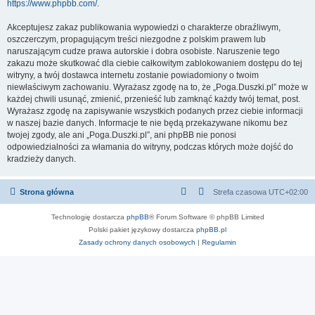
https://www.phpbb.com/
.
Akceptujesz zakaz publikowania wypowiedzi o charakterze obraźliwym,
oszczerczym, propagującym treści niezgodne z polskim prawem lub
naruszającym cudze prawa autorskie i dobra osobiste. Naruszenie tego
zakazu może skutkować dla ciebie całkowitym zablokowaniem dostępu do tej
witryny, a twój dostawca internetu zostanie powiadomiony o twoim
niewłaściwym zachowaniu. Wyrażasz zgodę na to, że „Poga.Duszki.pl” może w
każdej chwili usunąć, zmienić, przenieść lub zamknąć każdy twój temat, post.
Wyrażasz zgodę na zapisywanie wszystkich podanych przez ciebie informacji
w naszej bazie danych. Informacje te nie będą przekazywane nikomu bez
twojej zgody, ale ani „Poga.Duszki.pl”, ani phpBB nie ponosi
odpowiedzialności za włamania do witryny, podczas których może dojść do
kradzieży danych.
Strona główna
Strefa czasowa
UTC+02:00
Technologię dostarcza
phpBB
® Forum Software © phpBB Limited
Polski pakiet językowy dostarcza
phpBB.pl
Zasady ochrony danych osobowych
|
Regulamin