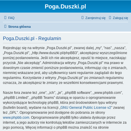
Poga.Duszki.pl
FAQ
Zarejestruj się
Zaloguj się
Strona główna
Poga.Duszki.pl - Regulamin
Rejestrując się na witrynie „Poga.Duszki.pl”, zwanej dalej „my”, ”nas”, „nasza”,
„Poga.Duszki.pl”, „http://www.duszki.pl/phpBB3”, akceptujesz wyszczególnione
poniżej postanowienia. Jeśli ich nie akceptujesz, opuść to miejsce, naciskając
przycisk „Nie akceptuję”. Administracja witryny „Poga.Duszki.pl” ma prawo w
dowolnym czasie zmienić poniższe postanowienia, informując cię o zmianach,
niemniej wskazane jest, aby użytkownicy sami regularnie zaglądali do tego
regulaminu. Korzystanie z witryny „Poga.Duszki.pl” po zmianach regulaminu
oznacza, że akceptujesz te zmiany ze wszelkimi konsekwencjami prawnymi.
Nasze fora zwane też „one”, „ich”, „je”, „phpBB software”, „www.phpbb.com”,
„phpBB Limited”, „phpBB Teams” działają w oparciu o oprogramowanie
wykorzystujące technologię phpBB, która jest środowiskiem typu witryny
(bulletin board), wydane na licencji „
GNU General Public License v2
” zwanej
też „GPL”. Oprogramowanie jest dostępne do pobrania ze strony
www.phpbb.com
. Oprogramowanie phpBB tylko ułatwia dyskusje przez
internet, a jego autorzy nie kontrolują tekstów zamieszczanych w internecie za
jego pomocą. Więcej informacji o phpBB można znaleźć na stronie