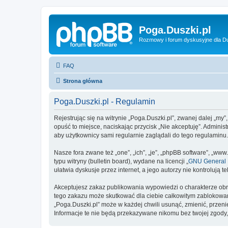
Poga.Duszki.pl
Rozmowy i forum dyskusyjne dla D
FAQ
Strona główna
Poga.Duszki.pl - Regulamin
Rejestrując się na witrynie „Poga.Duszki.pl”, zwanej dalej „my”
opuść to miejsce, naciskając przycisk „Nie akceptuję”. Admini
aby użytkownicy sami regularnie zaglądali do tego regulaminu
Nasze fora zwane też „one”, „ich”, „je”, „phpBB software”, „
typu witryny (bulletin board), wydane na licencji „
GNU General P
ułatwia dyskusje przez internet, a jego autorzy nie kontroluj
Akceptujesz zakaz publikowania wypowiedzi o charakterze obr
tego zakazu może skutkować dla ciebie całkowitym zablokowan
„Poga.Duszki.pl” może w każdej chwili usunąć, zmienić, przen
Informacje te nie będą przekazywane nikomu bez twojej zgody,