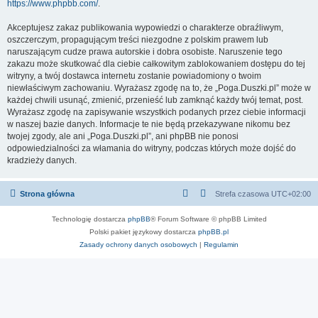
https://www.phpbb.com/
.
Akceptujesz zakaz publikowania wypowiedzi o charakterze obraźliwym,
oszczerczym, propagującym treści niezgodne z polskim prawem lub
naruszającym cudze prawa autorskie i dobra osobiste. Naruszenie tego
zakazu może skutkować dla ciebie całkowitym zablokowaniem dostępu do tej
witryny, a twój dostawca internetu zostanie powiadomiony o twoim
niewłaściwym zachowaniu. Wyrażasz zgodę na to, że „Poga.Duszki.pl” może w
każdej chwili usunąć, zmienić, przenieść lub zamknąć każdy twój temat, post.
Wyrażasz zgodę na zapisywanie wszystkich podanych przez ciebie informacji
w naszej bazie danych. Informacje te nie będą przekazywane nikomu bez
twojej zgody, ale ani „Poga.Duszki.pl”, ani phpBB nie ponosi
odpowiedzialności za włamania do witryny, podczas których może dojść do
kradzieży danych.
Strona główna
Strefa czasowa
UTC+02:00
Technologię dostarcza
phpBB
® Forum Software © phpBB Limited
Polski pakiet językowy dostarcza
phpBB.pl
Zasady ochrony danych osobowych
|
Regulamin