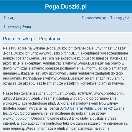
Poga.Duszki.pl
FAQ
Zarejestruj się
Zaloguj się
Strona główna
Poga.Duszki.pl - Regulamin
Rejestrując się na witrynie „Poga.Duszki.pl”, zwanej dalej „my”, ”nas”, „nasza”,
„Poga.Duszki.pl”, „http://www.duszki.pl/phpBB3”, akceptujesz wyszczególnione
poniżej postanowienia. Jeśli ich nie akceptujesz, opuść to miejsce, naciskając
przycisk „Nie akceptuję”. Administracja witryny „Poga.Duszki.pl” ma prawo w
dowolnym czasie zmienić poniższe postanowienia, informując cię o zmianach,
niemniej wskazane jest, aby użytkownicy sami regularnie zaglądali do tego
regulaminu. Korzystanie z witryny „Poga.Duszki.pl” po zmianach regulaminu
oznacza, że akceptujesz te zmiany ze wszelkimi konsekwencjami prawnymi.
Nasze fora zwane też „one”, „ich”, „je”, „phpBB software”, „www.phpbb.com”,
„phpBB Limited”, „phpBB Teams” działają w oparciu o oprogramowanie
wykorzystujące technologię phpBB, która jest środowiskiem typu witryny
(bulletin board), wydane na licencji „
GNU General Public License v2
” zwanej
też „GPL”. Oprogramowanie jest dostępne do pobrania ze strony
www.phpbb.com
. Oprogramowanie phpBB tylko ułatwia dyskusje przez
internet, a jego autorzy nie kontrolują tekstów zamieszczanych w internecie za
jego pomocą. Więcej informacji o phpBB można znaleźć na stronie