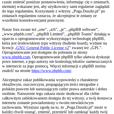
czasie zmienić poniższe postanowienia, informując cię o zmianach,
niemniej wskazane jest, aby użytkownicy sami regularnie zaglądali
do tego regulaminu. Korzystanie z witryny „Poga.Duszki.pl” po
zmianach regulaminu oznacza, że akceptujesz te zmiany ze
wszelkimi konsekwencjami prawnymi.
Nasze fora zwane też „one”, „ich”, „je”, „phpBB software”,
„www.phpbb.com”, „phpBB Limited”, „phpBB Teams” działają w
oparciu o oprogramowanie wykorzystujące technologię phpBB,
która jest środowiskiem typu witryny (bulletin board), wydane na
licencji „
GNU General Public License v2
” zwanej też „GPL”.
Oprogramowanie jest dostępne do pobrania ze strony
www.phpbb.com
. Oprogramowanie phpBB tylko ułatwia dyskusje
przez internet, a jego autorzy nie kontrolują tekstów zamieszczanych
w internecie za jego pomocą. Więcej informacji o phpBB można
znaleźć na stronie
https://www.phpbb.com/
.
Akceptujesz zakaz publikowania wypowiedzi o charakterze
obraźliwym, oszczerczym, propagującym treści niezgodne z
polskim prawem lub naruszającym cudze prawa autorskie i dobra
osobiste. Naruszenie tego zakazu może skutkować dla ciebie
całkowitym zablokowaniem dostępu do tej witryny, a twój dostawca
internetu zostanie powiadomiony o twoim niewłaściwym
zachowaniu. Wyrażasz zgodę na to, że „Poga.Duszki.pl” może w
każdej chwili usunąć, zmienić, przenieść lub zamknąć każdy twój