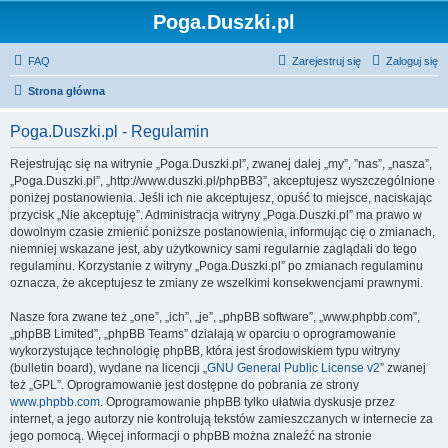
Poga.Duszki.pl
FAQ
Zarejestruj się
Zaloguj się
Strona główna
Poga.Duszki.pl - Regulamin
Rejestrując się na witrynie „Poga.Duszki.pl”, zwanej dalej „my”, ”nas”, „nasza”,
„Poga.Duszki.pl”, „http://www.duszki.pl/phpBB3”, akceptujesz wyszczególnione
poniżej postanowienia. Jeśli ich nie akceptujesz, opuść to miejsce, naciskając
przycisk „Nie akceptuję”. Administracja witryny „Poga.Duszki.pl” ma prawo w
dowolnym czasie zmienić poniższe postanowienia, informując cię o zmianach,
niemniej wskazane jest, aby użytkownicy sami regularnie zaglądali do tego
regulaminu. Korzystanie z witryny „Poga.Duszki.pl” po zmianach regulaminu
oznacza, że akceptujesz te zmiany ze wszelkimi konsekwencjami prawnymi.
Nasze fora zwane też „one”, „ich”, „je”, „phpBB software”, „www.phpbb.com”,
„phpBB Limited”, „phpBB Teams” działają w oparciu o oprogramowanie
wykorzystujące technologię phpBB, która jest środowiskiem typu witryny
(bulletin board), wydane na licencji „
GNU General Public License v2
” zwanej
też „GPL”. Oprogramowanie jest dostępne do pobrania ze strony
www.phpbb.com
. Oprogramowanie phpBB tylko ułatwia dyskusje przez
internet, a jego autorzy nie kontrolują tekstów zamieszczanych w internecie za
jego pomocą. Więcej informacji o phpBB można znaleźć na stronie