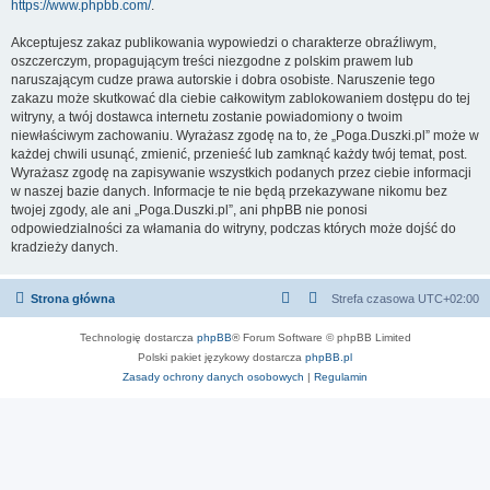
https://www.phpbb.com/
.
Akceptujesz zakaz publikowania wypowiedzi o charakterze obraźliwym,
oszczerczym, propagującym treści niezgodne z polskim prawem lub
naruszającym cudze prawa autorskie i dobra osobiste. Naruszenie tego
zakazu może skutkować dla ciebie całkowitym zablokowaniem dostępu do tej
witryny, a twój dostawca internetu zostanie powiadomiony o twoim
niewłaściwym zachowaniu. Wyrażasz zgodę na to, że „Poga.Duszki.pl” może w
każdej chwili usunąć, zmienić, przenieść lub zamknąć każdy twój temat, post.
Wyrażasz zgodę na zapisywanie wszystkich podanych przez ciebie informacji
w naszej bazie danych. Informacje te nie będą przekazywane nikomu bez
twojej zgody, ale ani „Poga.Duszki.pl”, ani phpBB nie ponosi
odpowiedzialności za włamania do witryny, podczas których może dojść do
kradzieży danych.
Strona główna
Strefa czasowa
UTC+02:00
Technologię dostarcza
phpBB
® Forum Software © phpBB Limited
Polski pakiet językowy dostarcza
phpBB.pl
Zasady ochrony danych osobowych
|
Regulamin