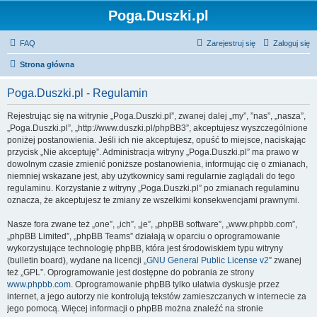
Poga.Duszki.pl
FAQ
Zarejestruj się
Zaloguj się
Strona główna
Poga.Duszki.pl - Regulamin
Rejestrując się na witrynie „Poga.Duszki.pl”, zwanej dalej „my”, ”nas”, „nasza”,
„Poga.Duszki.pl”, „http://www.duszki.pl/phpBB3”, akceptujesz wyszczególnione
poniżej postanowienia. Jeśli ich nie akceptujesz, opuść to miejsce, naciskając
przycisk „Nie akceptuję”. Administracja witryny „Poga.Duszki.pl” ma prawo w
dowolnym czasie zmienić poniższe postanowienia, informując cię o zmianach,
niemniej wskazane jest, aby użytkownicy sami regularnie zaglądali do tego
regulaminu. Korzystanie z witryny „Poga.Duszki.pl” po zmianach regulaminu
oznacza, że akceptujesz te zmiany ze wszelkimi konsekwencjami prawnymi.
Nasze fora zwane też „one”, „ich”, „je”, „phpBB software”, „www.phpbb.com”,
„phpBB Limited”, „phpBB Teams” działają w oparciu o oprogramowanie
wykorzystujące technologię phpBB, która jest środowiskiem typu witryny
(bulletin board), wydane na licencji „
GNU General Public License v2
” zwanej
też „GPL”. Oprogramowanie jest dostępne do pobrania ze strony
www.phpbb.com
. Oprogramowanie phpBB tylko ułatwia dyskusje przez
internet, a jego autorzy nie kontrolują tekstów zamieszczanych w internecie za
jego pomocą. Więcej informacji o phpBB można znaleźć na stronie