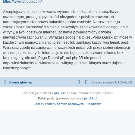
https://www.phpbb.com/
.
Akceptujesz zakaz publikowania wypowiedzi o charakterze obraźliwym,
oszczerczym, propagującym treści niezgodne z polskim prawem lub
naruszającym cudze prawa autorskie i dobra osobiste. Naruszenie tego
zakazu może skutkować dla ciebie całkowitym zablokowaniem dostępu do tej
witryny, a twój dostawca internetu zostanie powiadomiony o twoim
niewłaściwym zachowaniu. Wyrażasz zgodę na to, że „Poga.Duszki.pl” może w
każdej chwili usunąć, zmienić, przenieść lub zamknąć każdy twój temat, post.
Wyrażasz zgodę na zapisywanie wszystkich podanych przez ciebie informacji
w naszej bazie danych. Informacje te nie będą przekazywane nikomu bez
twojej zgody, ale ani „Poga.Duszki.pl”, ani phpBB nie ponosi
odpowiedzialności za włamania do witryny, podczas których może dojść do
kradzieży danych.
Strona główna
Strefa czasowa
UTC+02:00
Technologię dostarcza
phpBB
® Forum Software © phpBB Limited
Polski pakiet językowy dostarcza
phpBB.pl
Zasady ochrony danych osobowych
|
Regulamin