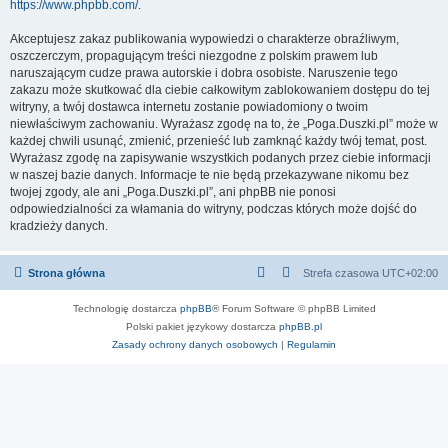
https://www.phpbb.com/
.
Akceptujesz zakaz publikowania wypowiedzi o charakterze obraźliwym,
oszczerczym, propagującym treści niezgodne z polskim prawem lub
naruszającym cudze prawa autorskie i dobra osobiste. Naruszenie tego
zakazu może skutkować dla ciebie całkowitym zablokowaniem dostępu do tej
witryny, a twój dostawca internetu zostanie powiadomiony o twoim
niewłaściwym zachowaniu. Wyrażasz zgodę na to, że „Poga.Duszki.pl” może w
każdej chwili usunąć, zmienić, przenieść lub zamknąć każdy twój temat, post.
Wyrażasz zgodę na zapisywanie wszystkich podanych przez ciebie informacji
w naszej bazie danych. Informacje te nie będą przekazywane nikomu bez
twojej zgody, ale ani „Poga.Duszki.pl”, ani phpBB nie ponosi
odpowiedzialności za włamania do witryny, podczas których może dojść do
kradzieży danych.
Strona główna
Strefa czasowa
UTC+02:00
Technologię dostarcza
phpBB
® Forum Software © phpBB Limited
Polski pakiet językowy dostarcza
phpBB.pl
Zasady ochrony danych osobowych
|
Regulamin