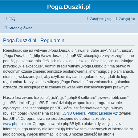
Poga.Duszki.pl
FAQ
Zarejestruj się
Zaloguj się
Strona główna
Poga.Duszki.pl - Regulamin
Rejestrując się na witrynie „Poga.Duszki.pl”, zwanej dalej „my”, ”nas”, „nasza”,
„Poga.Duszki.pl”, „http://www.duszki.pl/phpBB3”, akceptujesz wyszczególnione
poniżej postanowienia. Jeśli ich nie akceptujesz, opuść to miejsce, naciskając
przycisk „Nie akceptuję”. Administracja witryny „Poga.Duszki.pl” ma prawo w
dowolnym czasie zmienić poniższe postanowienia, informując cię o zmianach,
niemniej wskazane jest, aby użytkownicy sami regularnie zaglądali do tego
regulaminu. Korzystanie z witryny „Poga.Duszki.pl” po zmianach regulaminu
oznacza, że akceptujesz te zmiany ze wszelkimi konsekwencjami prawnymi.
Nasze fora zwane też „one”, „ich”, „je”, „phpBB software”, „www.phpbb.com”,
„phpBB Limited”, „phpBB Teams” działają w oparciu o oprogramowanie
wykorzystujące technologię phpBB, która jest środowiskiem typu witryny
(bulletin board), wydane na licencji „
GNU General Public License v2
” zwanej
też „GPL”. Oprogramowanie jest dostępne do pobrania ze strony
www.phpbb.com
. Oprogramowanie phpBB tylko ułatwia dyskusje przez
internet, a jego autorzy nie kontrolują tekstów zamieszczanych w internecie za
jego pomocą. Więcej informacji o phpBB można znaleźć na stronie