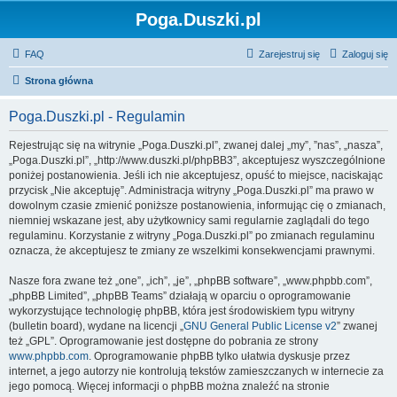
Poga.Duszki.pl
FAQ
Zarejestruj się
Zaloguj się
Strona główna
Poga.Duszki.pl - Regulamin
Rejestrując się na witrynie „Poga.Duszki.pl”, zwanej dalej „my”, ”nas”, „nasza”,
„Poga.Duszki.pl”, „http://www.duszki.pl/phpBB3”, akceptujesz wyszczególnione
poniżej postanowienia. Jeśli ich nie akceptujesz, opuść to miejsce, naciskając
przycisk „Nie akceptuję”. Administracja witryny „Poga.Duszki.pl” ma prawo w
dowolnym czasie zmienić poniższe postanowienia, informując cię o zmianach,
niemniej wskazane jest, aby użytkownicy sami regularnie zaglądali do tego
regulaminu. Korzystanie z witryny „Poga.Duszki.pl” po zmianach regulaminu
oznacza, że akceptujesz te zmiany ze wszelkimi konsekwencjami prawnymi.
Nasze fora zwane też „one”, „ich”, „je”, „phpBB software”, „www.phpbb.com”,
„phpBB Limited”, „phpBB Teams” działają w oparciu o oprogramowanie
wykorzystujące technologię phpBB, która jest środowiskiem typu witryny
(bulletin board), wydane na licencji „
GNU General Public License v2
” zwanej
też „GPL”. Oprogramowanie jest dostępne do pobrania ze strony
www.phpbb.com
. Oprogramowanie phpBB tylko ułatwia dyskusje przez
internet, a jego autorzy nie kontrolują tekstów zamieszczanych w internecie za
jego pomocą. Więcej informacji o phpBB można znaleźć na stronie