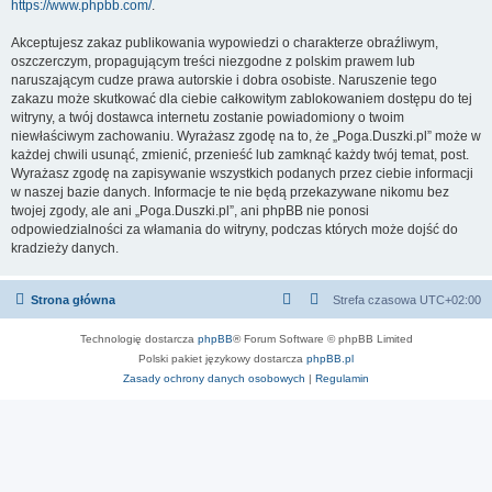
https://www.phpbb.com/
.
Akceptujesz zakaz publikowania wypowiedzi o charakterze obraźliwym,
oszczerczym, propagującym treści niezgodne z polskim prawem lub
naruszającym cudze prawa autorskie i dobra osobiste. Naruszenie tego
zakazu może skutkować dla ciebie całkowitym zablokowaniem dostępu do tej
witryny, a twój dostawca internetu zostanie powiadomiony o twoim
niewłaściwym zachowaniu. Wyrażasz zgodę na to, że „Poga.Duszki.pl” może w
każdej chwili usunąć, zmienić, przenieść lub zamknąć każdy twój temat, post.
Wyrażasz zgodę na zapisywanie wszystkich podanych przez ciebie informacji
w naszej bazie danych. Informacje te nie będą przekazywane nikomu bez
twojej zgody, ale ani „Poga.Duszki.pl”, ani phpBB nie ponosi
odpowiedzialności za włamania do witryny, podczas których może dojść do
kradzieży danych.
Strona główna
Strefa czasowa
UTC+02:00
Technologię dostarcza
phpBB
® Forum Software © phpBB Limited
Polski pakiet językowy dostarcza
phpBB.pl
Zasady ochrony danych osobowych
|
Regulamin