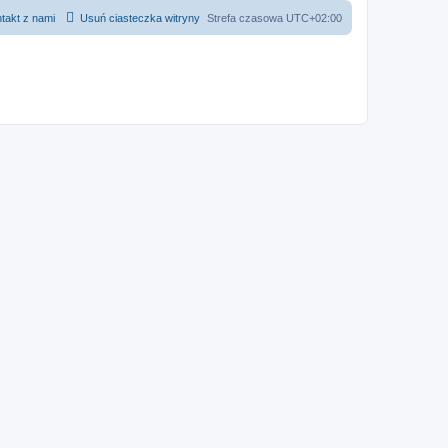
takt z nami
Usuń ciasteczka witryny
Strefa czasowa
UTC+02:00