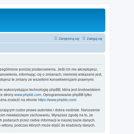
Zarejestruj się
Zaloguj się
czególnione poniżej postanowienia. Jeśli ich nie akceptujesz,
tanowienia, informując cię o zmianach, niemniej wskazane jest,
eptujesz te zmiany ze wszelkimi konsekwencjami prawnymi.
ie wykorzystujące technologię phpBB, która jest środowiskiem
ze strony
www.phpbb.com
. Oprogramowanie phpBB tylko
ożna znaleźć na stronie
https://www.phpbb.com/
.
zającym cudze prawa autorskie i dobra osobiste. Naruszenie
twoim niewłaściwym zachowaniu. Wyrażasz zgodę na to, że
h podanych przez ciebie informacji w naszej bazie danych.
 witryny, podczas których może dojść do kradzieży danych.