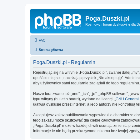
Poga.Duszki.pl
Rozmowy i forum dyskusyjne dla D
FAQ
Strona główna
Poga.Duszki.pl - Regulamin
Rejestrując się na witrynie „Poga.Duszki.pl”, zwanej dalej „my”
opuść to miejsce, naciskając przycisk „Nie akceptuję”. Admini
aby użytkownicy sami regularnie zaglądali do tego regulaminu
Nasze fora zwane też „one”, „ich”, „je”, „phpBB software”, „
typu witryny (bulletin board), wydane na licencji „
GNU General P
ułatwia dyskusje przez internet, a jego autorzy nie kontroluj
Akceptujesz zakaz publikowania wypowiedzi o charakterze obr
tego zakazu może skutkować dla ciebie całkowitym zablokowan
„Poga.Duszki.pl” może w każdej chwili usunąć, zmienić, przen
Informacje te nie będą przekazywane nikomu bez twojej zgody,