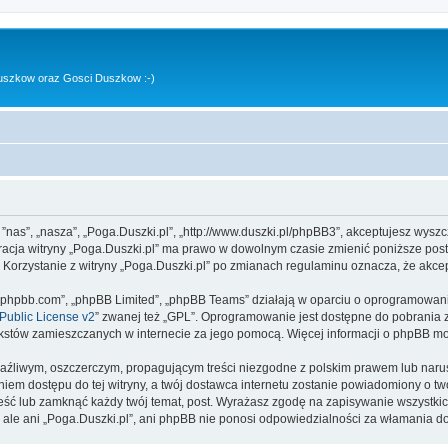
uszkow oraz Gosci Duszkow :-)
, ”nas”, „nasza”, „Poga.Duszki.pl”, „http://www.duszki.pl/phpBB3”, akceptujesz wysz
stracja witryny „Poga.Duszki.pl” ma prawo w dowolnym czasie zmienić poniższe pos
. Korzystanie z witryny „Poga.Duszki.pl” po zmianach regulaminu oznacza, że akc
www.phpbb.com”, „phpBB Limited”, „phpBB Teams” działają w oparciu o oprogramowan
ublic License v2
” zwanej też „GPL”. Oprogramowanie jest dostępne do pobrania 
ą tekstów zamieszczanych w internecie za jego pomocą. Więcej informacji o phpBB m
aźliwym, oszczerczym, propagującym treści niezgodne z polskim prawem lub narus
iem dostępu do tej witryny, a twój dostawca internetu zostanie powiadomiony o 
ieść lub zamknąć każdy twój temat, post. Wyrażasz zgodę na zapisywanie wszystkic
 ale ani „Poga.Duszki.pl”, ani phpBB nie ponosi odpowiedzialności za włamania do