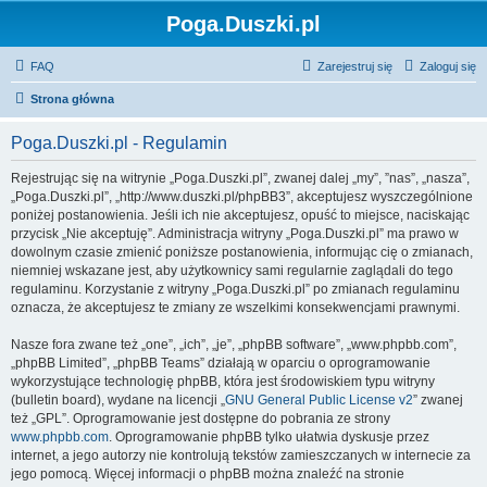
Poga.Duszki.pl
FAQ
Zarejestruj się
Zaloguj się
Strona główna
Poga.Duszki.pl - Regulamin
Rejestrując się na witrynie „Poga.Duszki.pl”, zwanej dalej „my”, ”nas”, „nasza”,
„Poga.Duszki.pl”, „http://www.duszki.pl/phpBB3”, akceptujesz wyszczególnione
poniżej postanowienia. Jeśli ich nie akceptujesz, opuść to miejsce, naciskając
przycisk „Nie akceptuję”. Administracja witryny „Poga.Duszki.pl” ma prawo w
dowolnym czasie zmienić poniższe postanowienia, informując cię o zmianach,
niemniej wskazane jest, aby użytkownicy sami regularnie zaglądali do tego
regulaminu. Korzystanie z witryny „Poga.Duszki.pl” po zmianach regulaminu
oznacza, że akceptujesz te zmiany ze wszelkimi konsekwencjami prawnymi.
Nasze fora zwane też „one”, „ich”, „je”, „phpBB software”, „www.phpbb.com”,
„phpBB Limited”, „phpBB Teams” działają w oparciu o oprogramowanie
wykorzystujące technologię phpBB, która jest środowiskiem typu witryny
(bulletin board), wydane na licencji „
GNU General Public License v2
” zwanej
też „GPL”. Oprogramowanie jest dostępne do pobrania ze strony
www.phpbb.com
. Oprogramowanie phpBB tylko ułatwia dyskusje przez
internet, a jego autorzy nie kontrolują tekstów zamieszczanych w internecie za
jego pomocą. Więcej informacji o phpBB można znaleźć na stronie