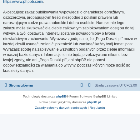
https://www.phpbb.com/
.
Akceptujesz zakaz publikowania wypowiedzi o charakterze obraźliwym,
oszczerczym, propagującym treści niezgodne z polskim prawem lub
naruszającym cudze prawa autorskie i dobra osobiste. Naruszenie tego
zakazu może skutkować dla ciebie całkowitym zablokowaniem dostępu do tej
witryny, a twój dostawca internetu zostanie powiadomiony o twoim
niewłaściwym zachowaniu. Wyrażasz zgodę na to, że „Poga.Duszki.pl” może w
każdej chwili usunąć, zmienić, przenieść lub zamknąć każdy twój temat, post.
Wyrażasz zgodę na zapisywanie wszystkich podanych przez ciebie informacji
w naszej bazie danych. Informacje te nie będą przekazywane nikomu bez
twojej zgody, ale ani „Poga.Duszki.pl”, ani phpBB nie ponosi
odpowiedzialności za włamania do witryny, podczas których może dojść do
kradzieży danych.
Strona główna
Strefa czasowa
UTC+02:00
Technologię dostarcza
phpBB
® Forum Software © phpBB Limited
Polski pakiet językowy dostarcza
phpBB.pl
Zasady ochrony danych osobowych
|
Regulamin