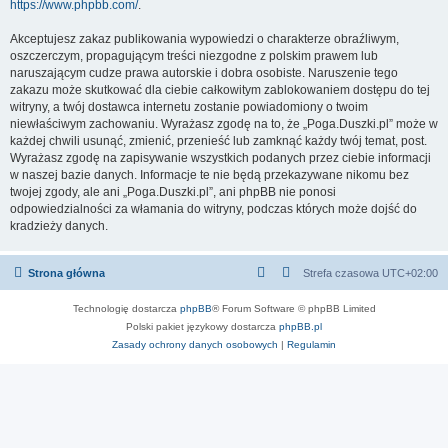
https://www.phpbb.com/
.
Akceptujesz zakaz publikowania wypowiedzi o charakterze obraźliwym,
oszczerczym, propagującym treści niezgodne z polskim prawem lub
naruszającym cudze prawa autorskie i dobra osobiste. Naruszenie tego
zakazu może skutkować dla ciebie całkowitym zablokowaniem dostępu do tej
witryny, a twój dostawca internetu zostanie powiadomiony o twoim
niewłaściwym zachowaniu. Wyrażasz zgodę na to, że „Poga.Duszki.pl” może w
każdej chwili usunąć, zmienić, przenieść lub zamknąć każdy twój temat, post.
Wyrażasz zgodę na zapisywanie wszystkich podanych przez ciebie informacji
w naszej bazie danych. Informacje te nie będą przekazywane nikomu bez
twojej zgody, ale ani „Poga.Duszki.pl”, ani phpBB nie ponosi
odpowiedzialności za włamania do witryny, podczas których może dojść do
kradzieży danych.
Strona główna
Strefa czasowa
UTC+02:00
Technologię dostarcza
phpBB
® Forum Software © phpBB Limited
Polski pakiet językowy dostarcza
phpBB.pl
Zasady ochrony danych osobowych
|
Regulamin