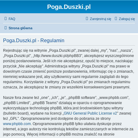
Poga.Duszki.pl
FAQ
Zarejestruj się
Zaloguj się
Strona główna
Poga.Duszki.pl - Regulamin
Rejestrując się na witrynie „Poga.Duszki.pl”, zwanej dalej „my”, ”nas”, „nasza”,
„Poga.Duszki.pl”, „http://www.duszki.pl/phpBB3”, akceptujesz wyszczególnione
poniżej postanowienia. Jeśli ich nie akceptujesz, opuść to miejsce, naciskając
przycisk „Nie akceptuję”. Administracja witryny „Poga.Duszki.pl” ma prawo w
dowolnym czasie zmienić poniższe postanowienia, informując cię o zmianach,
niemniej wskazane jest, aby użytkownicy sami regularnie zaglądali do tego
regulaminu. Korzystanie z witryny „Poga.Duszki.pl” po zmianach regulaminu
oznacza, że akceptujesz te zmiany ze wszelkimi konsekwencjami prawnymi.
Nasze fora zwane też „one”, „ich”, „je”, „phpBB software”, „www.phpbb.com”,
„phpBB Limited”, „phpBB Teams” działają w oparciu o oprogramowanie
wykorzystujące technologię phpBB, która jest środowiskiem typu witryny
(bulletin board), wydane na licencji „
GNU General Public License v2
” zwanej
też „GPL”. Oprogramowanie jest dostępne do pobrania ze strony
www.phpbb.com
. Oprogramowanie phpBB tylko ułatwia dyskusje przez
internet, a jego autorzy nie kontrolują tekstów zamieszczanych w internecie za
jego pomocą. Więcej informacji o phpBB można znaleźć na stronie