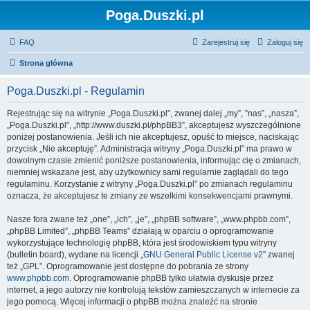
Poga.Duszki.pl
FAQ
Zarejestruj się
Zaloguj się
Strona główna
Poga.Duszki.pl - Regulamin
Rejestrując się na witrynie „Poga.Duszki.pl”, zwanej dalej „my”, ”nas”, „nasza”,
„Poga.Duszki.pl”, „http://www.duszki.pl/phpBB3”, akceptujesz wyszczególnione
poniżej postanowienia. Jeśli ich nie akceptujesz, opuść to miejsce, naciskając
przycisk „Nie akceptuję”. Administracja witryny „Poga.Duszki.pl” ma prawo w
dowolnym czasie zmienić poniższe postanowienia, informując cię o zmianach,
niemniej wskazane jest, aby użytkownicy sami regularnie zaglądali do tego
regulaminu. Korzystanie z witryny „Poga.Duszki.pl” po zmianach regulaminu
oznacza, że akceptujesz te zmiany ze wszelkimi konsekwencjami prawnymi.
Nasze fora zwane też „one”, „ich”, „je”, „phpBB software”, „www.phpbb.com”,
„phpBB Limited”, „phpBB Teams” działają w oparciu o oprogramowanie
wykorzystujące technologię phpBB, która jest środowiskiem typu witryny
(bulletin board), wydane na licencji „
GNU General Public License v2
” zwanej
też „GPL”. Oprogramowanie jest dostępne do pobrania ze strony
www.phpbb.com
. Oprogramowanie phpBB tylko ułatwia dyskusje przez
internet, a jego autorzy nie kontrolują tekstów zamieszczanych w internecie za
jego pomocą. Więcej informacji o phpBB można znaleźć na stronie