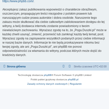
https://www.phpbb.com/
.
Akceptujesz zakaz publikowania wypowiedzi o charakterze obraźliwym,
oszczerczym, propagującym treści niezgodne z polskim prawem lub
naruszającym cudze prawa autorskie i dobra osobiste. Naruszenie tego
zakazu może skutkować dla ciebie całkowitym zablokowaniem dostępu do tej
witryny, a twój dostawca internetu zostanie powiadomiony o twoim
niewłaściwym zachowaniu. Wyrażasz zgodę na to, że „Poga.Duszki.pl” może w
każdej chwili usunąć, zmienić, przenieść lub zamknąć każdy twój temat, post.
Wyrażasz zgodę na zapisywanie wszystkich podanych przez ciebie informacji
w naszej bazie danych. Informacje te nie będą przekazywane nikomu bez
twojej zgody, ale ani „Poga.Duszki.pl”, ani phpBB nie ponosi
odpowiedzialności za włamania do witryny, podczas których może dojść do
kradzieży danych.
Strona główna
Strefa czasowa
UTC+02:00
Technologię dostarcza
phpBB
® Forum Software © phpBB Limited
Polski pakiet językowy dostarcza
phpBB.pl
Zasady ochrony danych osobowych
|
Regulamin