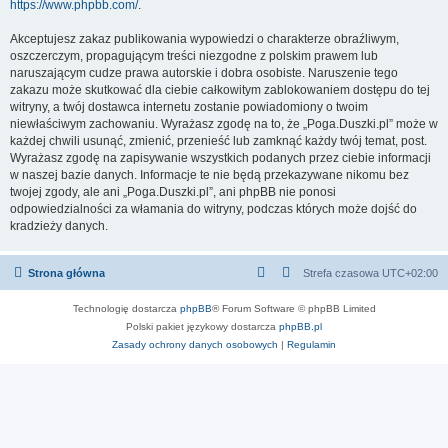
https://www.phpbb.com/
.
Akceptujesz zakaz publikowania wypowiedzi o charakterze obraźliwym,
oszczerczym, propagującym treści niezgodne z polskim prawem lub
naruszającym cudze prawa autorskie i dobra osobiste. Naruszenie tego
zakazu może skutkować dla ciebie całkowitym zablokowaniem dostępu do tej
witryny, a twój dostawca internetu zostanie powiadomiony o twoim
niewłaściwym zachowaniu. Wyrażasz zgodę na to, że „Poga.Duszki.pl” może w
każdej chwili usunąć, zmienić, przenieść lub zamknąć każdy twój temat, post.
Wyrażasz zgodę na zapisywanie wszystkich podanych przez ciebie informacji
w naszej bazie danych. Informacje te nie będą przekazywane nikomu bez
twojej zgody, ale ani „Poga.Duszki.pl”, ani phpBB nie ponosi
odpowiedzialności za włamania do witryny, podczas których może dojść do
kradzieży danych.
Strona główna
Strefa czasowa
UTC+02:00
Technologię dostarcza
phpBB
® Forum Software © phpBB Limited
Polski pakiet językowy dostarcza
phpBB.pl
Zasady ochrony danych osobowych
|
Regulamin