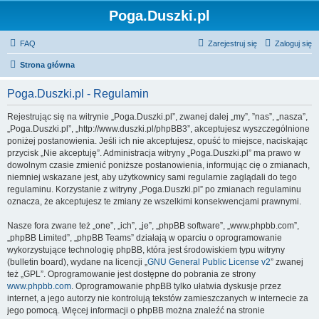
Poga.Duszki.pl
FAQ
Zarejestruj się
Zaloguj się
Strona główna
Poga.Duszki.pl - Regulamin
Rejestrując się na witrynie „Poga.Duszki.pl”, zwanej dalej „my”, ”nas”, „nasza”,
„Poga.Duszki.pl”, „http://www.duszki.pl/phpBB3”, akceptujesz wyszczególnione
poniżej postanowienia. Jeśli ich nie akceptujesz, opuść to miejsce, naciskając
przycisk „Nie akceptuję”. Administracja witryny „Poga.Duszki.pl” ma prawo w
dowolnym czasie zmienić poniższe postanowienia, informując cię o zmianach,
niemniej wskazane jest, aby użytkownicy sami regularnie zaglądali do tego
regulaminu. Korzystanie z witryny „Poga.Duszki.pl” po zmianach regulaminu
oznacza, że akceptujesz te zmiany ze wszelkimi konsekwencjami prawnymi.
Nasze fora zwane też „one”, „ich”, „je”, „phpBB software”, „www.phpbb.com”,
„phpBB Limited”, „phpBB Teams” działają w oparciu o oprogramowanie
wykorzystujące technologię phpBB, która jest środowiskiem typu witryny
(bulletin board), wydane na licencji „
GNU General Public License v2
” zwanej
też „GPL”. Oprogramowanie jest dostępne do pobrania ze strony
www.phpbb.com
. Oprogramowanie phpBB tylko ułatwia dyskusje przez
internet, a jego autorzy nie kontrolują tekstów zamieszczanych w internecie za
jego pomocą. Więcej informacji o phpBB można znaleźć na stronie