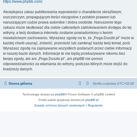
https://www.phpbb.com/
.
Akceptujesz zakaz publikowania wypowiedzi o charakterze obraźliwym,
oszczerczym, propagującym treści niezgodne z polskim prawem lub
naruszającym cudze prawa autorskie i dobra osobiste. Naruszenie tego
zakazu może skutkować dla ciebie całkowitym zablokowaniem dostępu do tej
witryny, a twój dostawca internetu zostanie powiadomiony o twoim
niewłaściwym zachowaniu. Wyrażasz zgodę na to, że „Poga.Duszki.pl” może w
każdej chwili usunąć, zmienić, przenieść lub zamknąć każdy twój temat, post.
Wyrażasz zgodę na zapisywanie wszystkich podanych przez ciebie informacji
w naszej bazie danych. Informacje te nie będą przekazywane nikomu bez
twojej zgody, ale ani „Poga.Duszki.pl”, ani phpBB nie ponosi
odpowiedzialności za włamania do witryny, podczas których może dojść do
kradzieży danych.
Strona główna
Strefa czasowa
UTC+02:00
Technologię dostarcza
phpBB
® Forum Software © phpBB Limited
Polski pakiet językowy dostarcza
phpBB.pl
Zasady ochrony danych osobowych
|
Regulamin