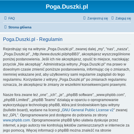
Poga.Duszki.pl
FAQ
Zarejestruj się
Zaloguj się
Strona główna
Poga.Duszki.pl - Regulamin
Rejestrując się na witrynie „Poga.Duszki.pl”, zwanej dalej „my”, ”nas”, „nasza”,
„Poga.Duszki.pl”, „http://www.duszki.pl/phpBB3”, akceptujesz wyszczególnione
poniżej postanowienia. Jeśli ich nie akceptujesz, opuść to miejsce, naciskając
przycisk „Nie akceptuję”. Administracja witryny „Poga.Duszki.pl” ma prawo w
dowolnym czasie zmienić poniższe postanowienia, informując cię o zmianach,
niemniej wskazane jest, aby użytkownicy sami regularnie zaglądali do tego
regulaminu. Korzystanie z witryny „Poga.Duszki.pl” po zmianach regulaminu
oznacza, że akceptujesz te zmiany ze wszelkimi konsekwencjami prawnymi.
Nasze fora zwane też „one”, „ich”, „je”, „phpBB software”, „www.phpbb.com”,
„phpBB Limited”, „phpBB Teams” działają w oparciu o oprogramowanie
wykorzystujące technologię phpBB, która jest środowiskiem typu witryny
(bulletin board), wydane na licencji „
GNU General Public License v2
” zwanej
też „GPL”. Oprogramowanie jest dostępne do pobrania ze strony
www.phpbb.com
. Oprogramowanie phpBB tylko ułatwia dyskusje przez
internet, a jego autorzy nie kontrolują tekstów zamieszczanych w internecie za
jego pomocą. Więcej informacji o phpBB można znaleźć na stronie