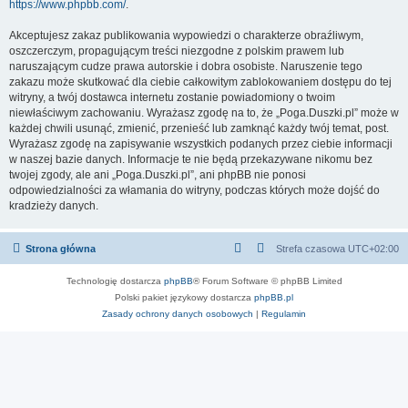
https://www.phpbb.com/
.
Akceptujesz zakaz publikowania wypowiedzi o charakterze obraźliwym,
oszczerczym, propagującym treści niezgodne z polskim prawem lub
naruszającym cudze prawa autorskie i dobra osobiste. Naruszenie tego
zakazu może skutkować dla ciebie całkowitym zablokowaniem dostępu do tej
witryny, a twój dostawca internetu zostanie powiadomiony o twoim
niewłaściwym zachowaniu. Wyrażasz zgodę na to, że „Poga.Duszki.pl” może w
każdej chwili usunąć, zmienić, przenieść lub zamknąć każdy twój temat, post.
Wyrażasz zgodę na zapisywanie wszystkich podanych przez ciebie informacji
w naszej bazie danych. Informacje te nie będą przekazywane nikomu bez
twojej zgody, ale ani „Poga.Duszki.pl”, ani phpBB nie ponosi
odpowiedzialności za włamania do witryny, podczas których może dojść do
kradzieży danych.
Strona główna
Strefa czasowa
UTC+02:00
Technologię dostarcza
phpBB
® Forum Software © phpBB Limited
Polski pakiet językowy dostarcza
phpBB.pl
Zasady ochrony danych osobowych
|
Regulamin