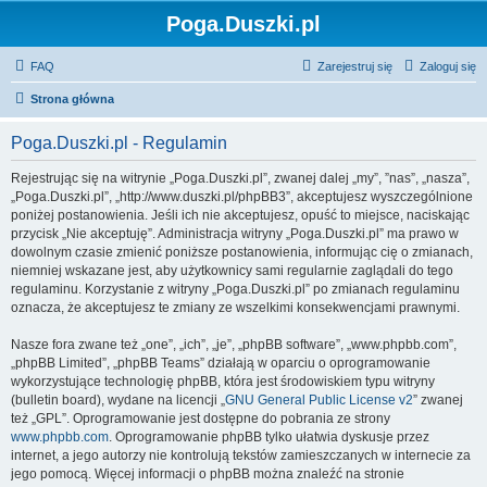
Poga.Duszki.pl
FAQ
Zarejestruj się
Zaloguj się
Strona główna
Poga.Duszki.pl - Regulamin
Rejestrując się na witrynie „Poga.Duszki.pl”, zwanej dalej „my”, ”nas”, „nasza”,
„Poga.Duszki.pl”, „http://www.duszki.pl/phpBB3”, akceptujesz wyszczególnione
poniżej postanowienia. Jeśli ich nie akceptujesz, opuść to miejsce, naciskając
przycisk „Nie akceptuję”. Administracja witryny „Poga.Duszki.pl” ma prawo w
dowolnym czasie zmienić poniższe postanowienia, informując cię o zmianach,
niemniej wskazane jest, aby użytkownicy sami regularnie zaglądali do tego
regulaminu. Korzystanie z witryny „Poga.Duszki.pl” po zmianach regulaminu
oznacza, że akceptujesz te zmiany ze wszelkimi konsekwencjami prawnymi.
Nasze fora zwane też „one”, „ich”, „je”, „phpBB software”, „www.phpbb.com”,
„phpBB Limited”, „phpBB Teams” działają w oparciu o oprogramowanie
wykorzystujące technologię phpBB, która jest środowiskiem typu witryny
(bulletin board), wydane na licencji „
GNU General Public License v2
” zwanej
też „GPL”. Oprogramowanie jest dostępne do pobrania ze strony
www.phpbb.com
. Oprogramowanie phpBB tylko ułatwia dyskusje przez
internet, a jego autorzy nie kontrolują tekstów zamieszczanych w internecie za
jego pomocą. Więcej informacji o phpBB można znaleźć na stronie