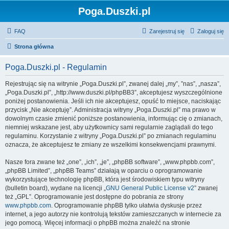
Poga.Duszki.pl
FAQ
Zarejestruj się
Zaloguj się
Strona główna
Poga.Duszki.pl - Regulamin
Rejestrując się na witrynie „Poga.Duszki.pl”, zwanej dalej „my”, ”nas”, „nasza”,
„Poga.Duszki.pl”, „http://www.duszki.pl/phpBB3”, akceptujesz wyszczególnione
poniżej postanowienia. Jeśli ich nie akceptujesz, opuść to miejsce, naciskając
przycisk „Nie akceptuję”. Administracja witryny „Poga.Duszki.pl” ma prawo w
dowolnym czasie zmienić poniższe postanowienia, informując cię o zmianach,
niemniej wskazane jest, aby użytkownicy sami regularnie zaglądali do tego
regulaminu. Korzystanie z witryny „Poga.Duszki.pl” po zmianach regulaminu
oznacza, że akceptujesz te zmiany ze wszelkimi konsekwencjami prawnymi.
Nasze fora zwane też „one”, „ich”, „je”, „phpBB software”, „www.phpbb.com”,
„phpBB Limited”, „phpBB Teams” działają w oparciu o oprogramowanie
wykorzystujące technologię phpBB, która jest środowiskiem typu witryny
(bulletin board), wydane na licencji „
GNU General Public License v2
” zwanej
też „GPL”. Oprogramowanie jest dostępne do pobrania ze strony
www.phpbb.com
. Oprogramowanie phpBB tylko ułatwia dyskusje przez
internet, a jego autorzy nie kontrolują tekstów zamieszczanych w internecie za
jego pomocą. Więcej informacji o phpBB można znaleźć na stronie