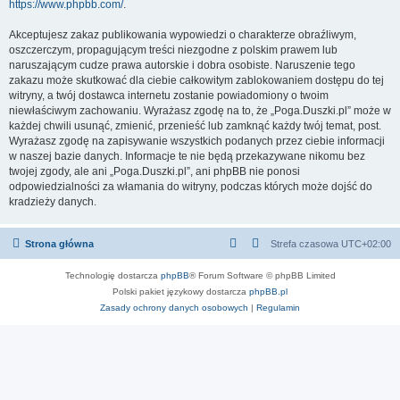
https://www.phpbb.com/
.
Akceptujesz zakaz publikowania wypowiedzi o charakterze obraźliwym,
oszczerczym, propagującym treści niezgodne z polskim prawem lub
naruszającym cudze prawa autorskie i dobra osobiste. Naruszenie tego
zakazu może skutkować dla ciebie całkowitym zablokowaniem dostępu do tej
witryny, a twój dostawca internetu zostanie powiadomiony o twoim
niewłaściwym zachowaniu. Wyrażasz zgodę na to, że „Poga.Duszki.pl” może w
każdej chwili usunąć, zmienić, przenieść lub zamknąć każdy twój temat, post.
Wyrażasz zgodę na zapisywanie wszystkich podanych przez ciebie informacji
w naszej bazie danych. Informacje te nie będą przekazywane nikomu bez
twojej zgody, ale ani „Poga.Duszki.pl”, ani phpBB nie ponosi
odpowiedzialności za włamania do witryny, podczas których może dojść do
kradzieży danych.
Strona główna
Strefa czasowa
UTC+02:00
Technologię dostarcza
phpBB
® Forum Software © phpBB Limited
Polski pakiet językowy dostarcza
phpBB.pl
Zasady ochrony danych osobowych
|
Regulamin