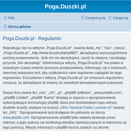
Poga.Duszki.pl
FAQ
Zarejestruj się
Zaloguj się
Strona główna
Poga.Duszki.pl - Regulamin
Rejestrując się na witrynie „Poga.Duszki.pl”, zwanej dalej „my”, ”nas”, „nasza”,
„Poga.Duszki.pl”, „http://www.duszki.pl/phpBB3”, akceptujesz wyszczególnione
poniżej postanowienia. Jeśli ich nie akceptujesz, opuść to miejsce, naciskając
przycisk „Nie akceptuję”. Administracja witryny „Poga.Duszki.pl” ma prawo w
dowolnym czasie zmienić poniższe postanowienia, informując cię o zmianach,
niemniej wskazane jest, aby użytkownicy sami regularnie zaglądali do tego
regulaminu. Korzystanie z witryny „Poga.Duszki.pl” po zmianach regulaminu
oznacza, że akceptujesz te zmiany ze wszelkimi konsekwencjami prawnymi.
Nasze fora zwane też „one”, „ich”, „je”, „phpBB software”, „www.phpbb.com”,
„phpBB Limited”, „phpBB Teams” działają w oparciu o oprogramowanie
wykorzystujące technologię phpBB, która jest środowiskiem typu witryny
(bulletin board), wydane na licencji „
GNU General Public License v2
” zwanej
też „GPL”. Oprogramowanie jest dostępne do pobrania ze strony
www.phpbb.com
. Oprogramowanie phpBB tylko ułatwia dyskusje przez
internet, a jego autorzy nie kontrolują tekstów zamieszczanych w internecie za
jego pomocą. Więcej informacji o phpBB można znaleźć na stronie