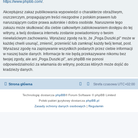
https://www.phpbb.com/
.
Akceptujesz zakaz publikowania wypowiedzi o charakterze obraźliwym,
oszczerczym, propagującym treści niezgodne z polskim prawem lub
naruszającym cudze prawa autorskie i dobra osobiste. Naruszenie tego
zakazu może skutkować dla ciebie całkowitym zablokowaniem dostępu do tej
witryny, a twój dostawca internetu zostanie powiadomiony o twoim
niewłaściwym zachowaniu. Wyrażasz zgodę na to, że „Poga.Duszki.pl” może w
każdej chwili usunąć, zmienić, przenieść lub zamknąć każdy twój temat, post.
Wyrażasz zgodę na zapisywanie wszystkich podanych przez ciebie informacji
w naszej bazie danych. Informacje te nie będą przekazywane nikomu bez
twojej zgody, ale ani „Poga.Duszki.pl”, ani phpBB nie ponosi
odpowiedzialności za włamania do witryny, podczas których może dojść do
kradzieży danych.
Strona główna
Strefa czasowa
UTC+02:00
Technologię dostarcza
phpBB
® Forum Software © phpBB Limited
Polski pakiet językowy dostarcza
phpBB.pl
Zasady ochrony danych osobowych
|
Regulamin