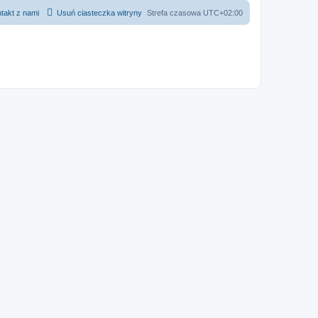
takt z nami
Usuń ciasteczka witryny
Strefa czasowa
UTC+02:00