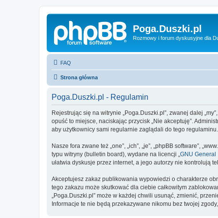
Poga.Duszki.pl
Rozmowy i forum dyskusyjne dla D
FAQ
Strona główna
Poga.Duszki.pl - Regulamin
Rejestrując się na witrynie „Poga.Duszki.pl”, zwanej dalej „my”
opuść to miejsce, naciskając przycisk „Nie akceptuję”. Admini
aby użytkownicy sami regularnie zaglądali do tego regulaminu
Nasze fora zwane też „one”, „ich”, „je”, „phpBB software”, „
typu witryny (bulletin board), wydane na licencji „
GNU General P
ułatwia dyskusje przez internet, a jego autorzy nie kontroluj
Akceptujesz zakaz publikowania wypowiedzi o charakterze obr
tego zakazu może skutkować dla ciebie całkowitym zablokowan
„Poga.Duszki.pl” może w każdej chwili usunąć, zmienić, przen
Informacje te nie będą przekazywane nikomu bez twojej zgody,