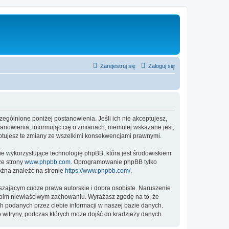
Zarejestruj się
Zaloguj się
czególnione poniżej postanowienia. Jeśli ich nie akceptujesz,
tanowienia, informując cię o zmianach, niemniej wskazane jest,
eptujesz te zmiany ze wszelkimi konsekwencjami prawnymi.
ie wykorzystujące technologię phpBB, która jest środowiskiem
ze strony
www.phpbb.com
. Oprogramowanie phpBB tylko
ożna znaleźć na stronie
https://www.phpbb.com/
.
zającym cudze prawa autorskie i dobra osobiste. Naruszenie
twoim niewłaściwym zachowaniu. Wyrażasz zgodę na to, że
h podanych przez ciebie informacji w naszej bazie danych.
 witryny, podczas których może dojść do kradzieży danych.