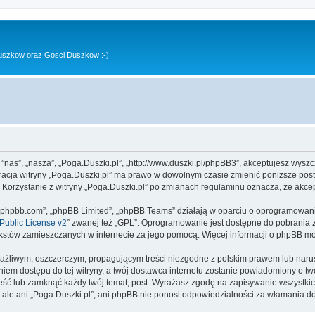
uszkow oraz Gosci Duszkow :-)
, ”nas”, „nasza”, „Poga.Duszki.pl”, „http://www.duszki.pl/phpBB3”, akceptujesz wysz
stracja witryny „Poga.Duszki.pl” ma prawo w dowolnym czasie zmienić poniższe pos
. Korzystanie z witryny „Poga.Duszki.pl” po zmianach regulaminu oznacza, że akc
www.phpbb.com”, „phpBB Limited”, „phpBB Teams” działają w oparciu o oprogramowan
ublic License v2
” zwanej też „GPL”. Oprogramowanie jest dostępne do pobrania 
ą tekstów zamieszczanych w internecie za jego pomocą. Więcej informacji o phpBB m
aźliwym, oszczerczym, propagującym treści niezgodne z polskim prawem lub narus
iem dostępu do tej witryny, a twój dostawca internetu zostanie powiadomiony o 
ieść lub zamknąć każdy twój temat, post. Wyrażasz zgodę na zapisywanie wszystkic
 ale ani „Poga.Duszki.pl”, ani phpBB nie ponosi odpowiedzialności za włamania do