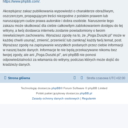
https://www.phpbb.com/
.
Akceptujesz zakaz publikowania wypowiedzi o charakterze obraźliwym,
oszczerczym, propagującym treści niezgodne z polskim prawem lub
naruszającym cudze prawa autorskie i dobra osobiste. Naruszenie tego
zakazu może skutkować dla ciebie całkowitym zablokowaniem dostępu do tej
witryny, a twój dostawca internetu zostanie powiadomiony o twoim
niewłaściwym zachowaniu. Wyrażasz zgodę na to, że „Poga.Duszki.pl” może w
każdej chwili usunąć, zmienić, przenieść lub zamknąć każdy twój temat, post.
Wyrażasz zgodę na zapisywanie wszystkich podanych przez ciebie informacji
w naszej bazie danych. Informacje te nie będą przekazywane nikomu bez
twojej zgody, ale ani „Poga.Duszki.pl”, ani phpBB nie ponosi
odpowiedzialności za włamania do witryny, podczas których może dojść do
kradzieży danych.
Strona główna
Strefa czasowa
UTC+02:00
Technologię dostarcza
phpBB
® Forum Software © phpBB Limited
Polski pakiet językowy dostarcza
phpBB.pl
Zasady ochrony danych osobowych
|
Regulamin