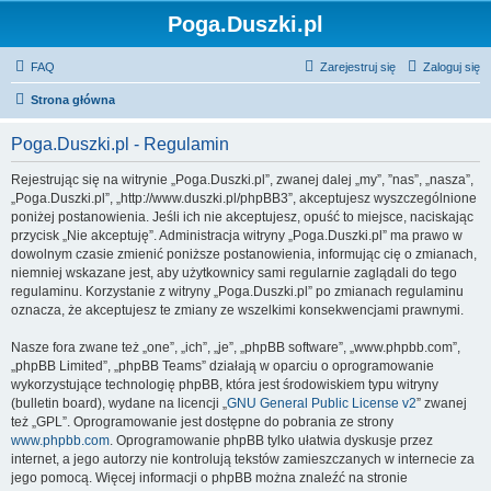
Poga.Duszki.pl
FAQ
Zarejestruj się
Zaloguj się
Strona główna
Poga.Duszki.pl - Regulamin
Rejestrując się na witrynie „Poga.Duszki.pl”, zwanej dalej „my”, ”nas”, „nasza”,
„Poga.Duszki.pl”, „http://www.duszki.pl/phpBB3”, akceptujesz wyszczególnione
poniżej postanowienia. Jeśli ich nie akceptujesz, opuść to miejsce, naciskając
przycisk „Nie akceptuję”. Administracja witryny „Poga.Duszki.pl” ma prawo w
dowolnym czasie zmienić poniższe postanowienia, informując cię o zmianach,
niemniej wskazane jest, aby użytkownicy sami regularnie zaglądali do tego
regulaminu. Korzystanie z witryny „Poga.Duszki.pl” po zmianach regulaminu
oznacza, że akceptujesz te zmiany ze wszelkimi konsekwencjami prawnymi.
Nasze fora zwane też „one”, „ich”, „je”, „phpBB software”, „www.phpbb.com”,
„phpBB Limited”, „phpBB Teams” działają w oparciu o oprogramowanie
wykorzystujące technologię phpBB, która jest środowiskiem typu witryny
(bulletin board), wydane na licencji „
GNU General Public License v2
” zwanej
też „GPL”. Oprogramowanie jest dostępne do pobrania ze strony
www.phpbb.com
. Oprogramowanie phpBB tylko ułatwia dyskusje przez
internet, a jego autorzy nie kontrolują tekstów zamieszczanych w internecie za
jego pomocą. Więcej informacji o phpBB można znaleźć na stronie