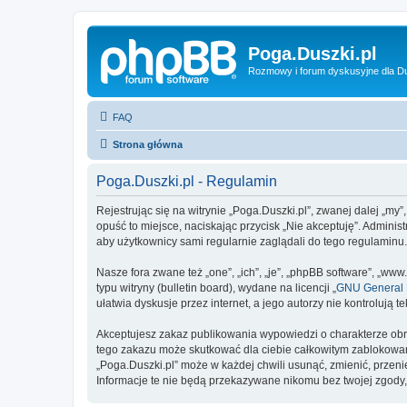
Poga.Duszki.pl
Rozmowy i forum dyskusyjne dla D
FAQ
Strona główna
Poga.Duszki.pl - Regulamin
Rejestrując się na witrynie „Poga.Duszki.pl”, zwanej dalej „my”
opuść to miejsce, naciskając przycisk „Nie akceptuję”. Admini
aby użytkownicy sami regularnie zaglądali do tego regulaminu
Nasze fora zwane też „one”, „ich”, „je”, „phpBB software”, „
typu witryny (bulletin board), wydane na licencji „
GNU General P
ułatwia dyskusje przez internet, a jego autorzy nie kontroluj
Akceptujesz zakaz publikowania wypowiedzi o charakterze obr
tego zakazu może skutkować dla ciebie całkowitym zablokowan
„Poga.Duszki.pl” może w każdej chwili usunąć, zmienić, przen
Informacje te nie będą przekazywane nikomu bez twojej zgody,