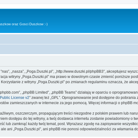
uszkow oraz Gosci Duszkow :-)
, ”nas”, „nasza”, „Poga.Duszki.pl”, „http://www.duszki.pl/phpBB3”, akceptujesz wysz
stracja witryny „Poga.Duszki.pl” ma prawo w dowolnym czasie zmienić poniższe pos
. Korzystanie z witryny „Poga.Duszki.pl” po zmianach regulaminu oznacza, że akc
www.phpbb.com”, „phpBB Limited”, „phpBB Teams” działają w oparciu o oprogramowan
ublic License v2
” zwanej też „GPL”. Oprogramowanie jest dostępne do pobrania 
ą tekstów zamieszczanych w internecie za jego pomocą. Więcej informacji o phpBB m
aźliwym, oszczerczym, propagującym treści niezgodne z polskim prawem lub narus
iem dostępu do tej witryny, a twój dostawca internetu zostanie powiadomiony o 
ieść lub zamknąć każdy twój temat, post. Wyrażasz zgodę na zapisywanie wszystkic
 ale ani „Poga.Duszki.pl”, ani phpBB nie ponosi odpowiedzialności za włamania do