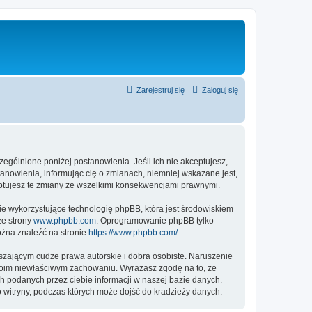
Zarejestruj się
Zaloguj się
czególnione poniżej postanowienia. Jeśli ich nie akceptujesz,
tanowienia, informując cię o zmianach, niemniej wskazane jest,
eptujesz te zmiany ze wszelkimi konsekwencjami prawnymi.
ie wykorzystujące technologię phpBB, która jest środowiskiem
ze strony
www.phpbb.com
. Oprogramowanie phpBB tylko
ożna znaleźć na stronie
https://www.phpbb.com/
.
zającym cudze prawa autorskie i dobra osobiste. Naruszenie
twoim niewłaściwym zachowaniu. Wyrażasz zgodę na to, że
h podanych przez ciebie informacji w naszej bazie danych.
 witryny, podczas których może dojść do kradzieży danych.