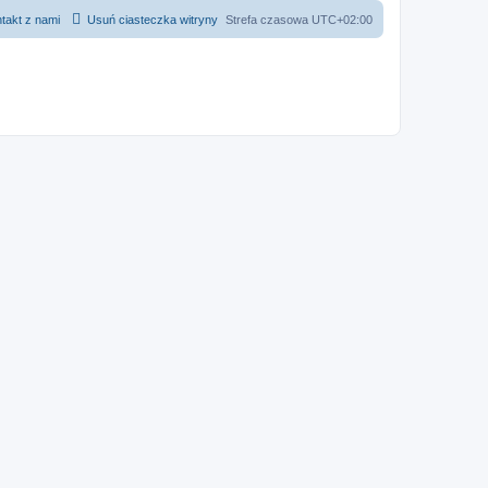
takt z nami
Usuń ciasteczka witryny
Strefa czasowa
UTC+02:00