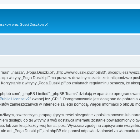
uszkow oraz Gosci Duszkow :-)
, ”nas”, „nasza”, „Poga.Duszki.pl”, „http://www.duszki.pl/phpBB3”, akceptujesz wysz
stracja witryny „Poga.Duszki.pl” ma prawo w dowolnym czasie zmienić poniższe pos
. Korzystanie z witryny „Poga.Duszki.pl” po zmianach regulaminu oznacza, że akc
www.phpbb.com”, „phpBB Limited”, „phpBB Teams” działają w oparciu o oprogramowan
ublic License v2
” zwanej też „GPL”. Oprogramowanie jest dostępne do pobrania 
ą tekstów zamieszczanych w internecie za jego pomocą. Więcej informacji o phpBB m
aźliwym, oszczerczym, propagującym treści niezgodne z polskim prawem lub narus
iem dostępu do tej witryny, a twój dostawca internetu zostanie powiadomiony o 
ieść lub zamknąć każdy twój temat, post. Wyrażasz zgodę na zapisywanie wszystkic
 ale ani „Poga.Duszki.pl”, ani phpBB nie ponosi odpowiedzialności za włamania do