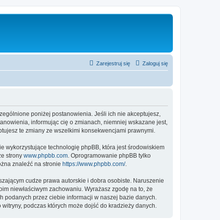
Zarejestruj się
Zaloguj się
czególnione poniżej postanowienia. Jeśli ich nie akceptujesz,
tanowienia, informując cię o zmianach, niemniej wskazane jest,
eptujesz te zmiany ze wszelkimi konsekwencjami prawnymi.
ie wykorzystujące technologię phpBB, która jest środowiskiem
ze strony
www.phpbb.com
. Oprogramowanie phpBB tylko
ożna znaleźć na stronie
https://www.phpbb.com/
.
zającym cudze prawa autorskie i dobra osobiste. Naruszenie
twoim niewłaściwym zachowaniu. Wyrażasz zgodę na to, że
h podanych przez ciebie informacji w naszej bazie danych.
 witryny, podczas których może dojść do kradzieży danych.