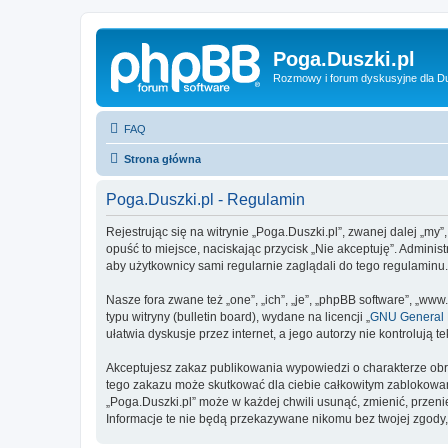
Poga.Duszki.pl
Rozmowy i forum dyskusyjne dla D
FAQ
Strona główna
Poga.Duszki.pl - Regulamin
Rejestrując się na witrynie „Poga.Duszki.pl”, zwanej dalej „my”
opuść to miejsce, naciskając przycisk „Nie akceptuję”. Admini
aby użytkownicy sami regularnie zaglądali do tego regulaminu
Nasze fora zwane też „one”, „ich”, „je”, „phpBB software”, „
typu witryny (bulletin board), wydane na licencji „
GNU General P
ułatwia dyskusje przez internet, a jego autorzy nie kontroluj
Akceptujesz zakaz publikowania wypowiedzi o charakterze obr
tego zakazu może skutkować dla ciebie całkowitym zablokowan
„Poga.Duszki.pl” może w każdej chwili usunąć, zmienić, przen
Informacje te nie będą przekazywane nikomu bez twojej zgody,