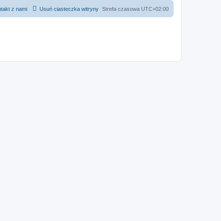
takt z nami
Usuń ciasteczka witryny
Strefa czasowa
UTC+02:00