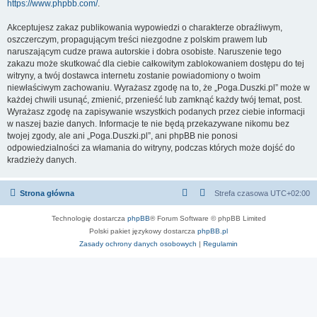
https://www.phpbb.com/
.
Akceptujesz zakaz publikowania wypowiedzi o charakterze obraźliwym,
oszczerczym, propagującym treści niezgodne z polskim prawem lub
naruszającym cudze prawa autorskie i dobra osobiste. Naruszenie tego
zakazu może skutkować dla ciebie całkowitym zablokowaniem dostępu do tej
witryny, a twój dostawca internetu zostanie powiadomiony o twoim
niewłaściwym zachowaniu. Wyrażasz zgodę na to, że „Poga.Duszki.pl” może w
każdej chwili usunąć, zmienić, przenieść lub zamknąć każdy twój temat, post.
Wyrażasz zgodę na zapisywanie wszystkich podanych przez ciebie informacji
w naszej bazie danych. Informacje te nie będą przekazywane nikomu bez
twojej zgody, ale ani „Poga.Duszki.pl”, ani phpBB nie ponosi
odpowiedzialności za włamania do witryny, podczas których może dojść do
kradzieży danych.
Strona główna
Strefa czasowa
UTC+02:00
Technologię dostarcza
phpBB
® Forum Software © phpBB Limited
Polski pakiet językowy dostarcza
phpBB.pl
Zasady ochrony danych osobowych
|
Regulamin