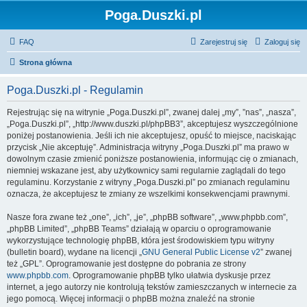
Poga.Duszki.pl
FAQ
Zarejestruj się
Zaloguj się
Strona główna
Poga.Duszki.pl - Regulamin
Rejestrując się na witrynie „Poga.Duszki.pl”, zwanej dalej „my”, ”nas”, „nasza”,
„Poga.Duszki.pl”, „http://www.duszki.pl/phpBB3”, akceptujesz wyszczególnione
poniżej postanowienia. Jeśli ich nie akceptujesz, opuść to miejsce, naciskając
przycisk „Nie akceptuję”. Administracja witryny „Poga.Duszki.pl” ma prawo w
dowolnym czasie zmienić poniższe postanowienia, informując cię o zmianach,
niemniej wskazane jest, aby użytkownicy sami regularnie zaglądali do tego
regulaminu. Korzystanie z witryny „Poga.Duszki.pl” po zmianach regulaminu
oznacza, że akceptujesz te zmiany ze wszelkimi konsekwencjami prawnymi.
Nasze fora zwane też „one”, „ich”, „je”, „phpBB software”, „www.phpbb.com”,
„phpBB Limited”, „phpBB Teams” działają w oparciu o oprogramowanie
wykorzystujące technologię phpBB, która jest środowiskiem typu witryny
(bulletin board), wydane na licencji „
GNU General Public License v2
” zwanej
też „GPL”. Oprogramowanie jest dostępne do pobrania ze strony
www.phpbb.com
. Oprogramowanie phpBB tylko ułatwia dyskusje przez
internet, a jego autorzy nie kontrolują tekstów zamieszczanych w internecie za
jego pomocą. Więcej informacji o phpBB można znaleźć na stronie