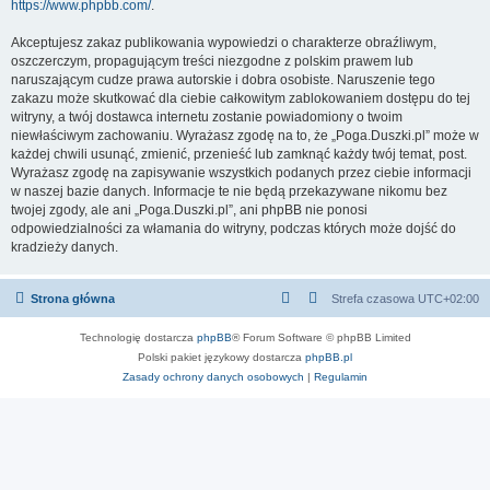
https://www.phpbb.com/
.
Akceptujesz zakaz publikowania wypowiedzi o charakterze obraźliwym,
oszczerczym, propagującym treści niezgodne z polskim prawem lub
naruszającym cudze prawa autorskie i dobra osobiste. Naruszenie tego
zakazu może skutkować dla ciebie całkowitym zablokowaniem dostępu do tej
witryny, a twój dostawca internetu zostanie powiadomiony o twoim
niewłaściwym zachowaniu. Wyrażasz zgodę na to, że „Poga.Duszki.pl” może w
każdej chwili usunąć, zmienić, przenieść lub zamknąć każdy twój temat, post.
Wyrażasz zgodę na zapisywanie wszystkich podanych przez ciebie informacji
w naszej bazie danych. Informacje te nie będą przekazywane nikomu bez
twojej zgody, ale ani „Poga.Duszki.pl”, ani phpBB nie ponosi
odpowiedzialności za włamania do witryny, podczas których może dojść do
kradzieży danych.
Strona główna
Strefa czasowa
UTC+02:00
Technologię dostarcza
phpBB
® Forum Software © phpBB Limited
Polski pakiet językowy dostarcza
phpBB.pl
Zasady ochrony danych osobowych
|
Regulamin