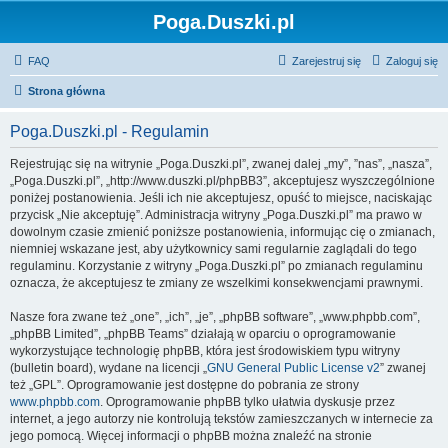
Poga.Duszki.pl
FAQ
Zarejestruj się
Zaloguj się
Strona główna
Poga.Duszki.pl - Regulamin
Rejestrując się na witrynie „Poga.Duszki.pl”, zwanej dalej „my”, ”nas”, „nasza”,
„Poga.Duszki.pl”, „http://www.duszki.pl/phpBB3”, akceptujesz wyszczególnione
poniżej postanowienia. Jeśli ich nie akceptujesz, opuść to miejsce, naciskając
przycisk „Nie akceptuję”. Administracja witryny „Poga.Duszki.pl” ma prawo w
dowolnym czasie zmienić poniższe postanowienia, informując cię o zmianach,
niemniej wskazane jest, aby użytkownicy sami regularnie zaglądali do tego
regulaminu. Korzystanie z witryny „Poga.Duszki.pl” po zmianach regulaminu
oznacza, że akceptujesz te zmiany ze wszelkimi konsekwencjami prawnymi.
Nasze fora zwane też „one”, „ich”, „je”, „phpBB software”, „www.phpbb.com”,
„phpBB Limited”, „phpBB Teams” działają w oparciu o oprogramowanie
wykorzystujące technologię phpBB, która jest środowiskiem typu witryny
(bulletin board), wydane na licencji „
GNU General Public License v2
” zwanej
też „GPL”. Oprogramowanie jest dostępne do pobrania ze strony
www.phpbb.com
. Oprogramowanie phpBB tylko ułatwia dyskusje przez
internet, a jego autorzy nie kontrolują tekstów zamieszczanych w internecie za
jego pomocą. Więcej informacji o phpBB można znaleźć na stronie