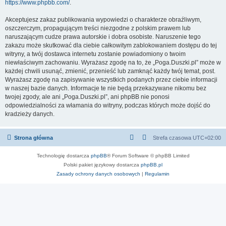
https://www.phpbb.com/
.
Akceptujesz zakaz publikowania wypowiedzi o charakterze obraźliwym,
oszczerczym, propagującym treści niezgodne z polskim prawem lub
naruszającym cudze prawa autorskie i dobra osobiste. Naruszenie tego
zakazu może skutkować dla ciebie całkowitym zablokowaniem dostępu do tej
witryny, a twój dostawca internetu zostanie powiadomiony o twoim
niewłaściwym zachowaniu. Wyrażasz zgodę na to, że „Poga.Duszki.pl” może w
każdej chwili usunąć, zmienić, przenieść lub zamknąć każdy twój temat, post.
Wyrażasz zgodę na zapisywanie wszystkich podanych przez ciebie informacji
w naszej bazie danych. Informacje te nie będą przekazywane nikomu bez
twojej zgody, ale ani „Poga.Duszki.pl”, ani phpBB nie ponosi
odpowiedzialności za włamania do witryny, podczas których może dojść do
kradzieży danych.
Strona główna
Strefa czasowa
UTC+02:00
Technologię dostarcza
phpBB
® Forum Software © phpBB Limited
Polski pakiet językowy dostarcza
phpBB.pl
Zasady ochrony danych osobowych
|
Regulamin