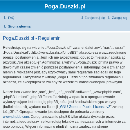
Poga.Duszki.pl
FAQ
Zarejestruj się
Zaloguj się
Strona główna
Poga.Duszki.pl - Regulamin
Rejestrując się na witrynie „Poga.Duszki.pl”, zwanej dalej „my”, ”nas”, „nasza”,
„Poga.Duszki.pl”, „http://www.duszki.pl/phpBB3”, akceptujesz wyszczególnione
poniżej postanowienia. Jeśli ich nie akceptujesz, opuść to miejsce, naciskając
przycisk „Nie akceptuję”. Administracja witryny „Poga.Duszki.pl” ma prawo w
dowolnym czasie zmienić poniższe postanowienia, informując cię o zmianach,
niemniej wskazane jest, aby użytkownicy sami regularnie zaglądali do tego
regulaminu. Korzystanie z witryny „Poga.Duszki.pl” po zmianach regulaminu
oznacza, że akceptujesz te zmiany ze wszelkimi konsekwencjami prawnymi.
Nasze fora zwane też „one”, „ich”, „je”, „phpBB software”, „www.phpbb.com”,
„phpBB Limited”, „phpBB Teams” działają w oparciu o oprogramowanie
wykorzystujące technologię phpBB, która jest środowiskiem typu witryny
(bulletin board), wydane na licencji „
GNU General Public License v2
” zwanej
też „GPL”. Oprogramowanie jest dostępne do pobrania ze strony
www.phpbb.com
. Oprogramowanie phpBB tylko ułatwia dyskusje przez
internet, a jego autorzy nie kontrolują tekstów zamieszczanych w internecie za
jego pomocą. Więcej informacji o phpBB można znaleźć na stronie