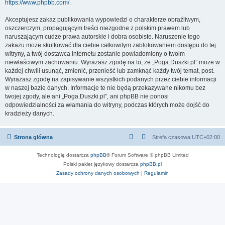
https://www.phpbb.com/
.
Akceptujesz zakaz publikowania wypowiedzi o charakterze obraźliwym,
oszczerczym, propagującym treści niezgodne z polskim prawem lub
naruszającym cudze prawa autorskie i dobra osobiste. Naruszenie tego
zakazu może skutkować dla ciebie całkowitym zablokowaniem dostępu do tej
witryny, a twój dostawca internetu zostanie powiadomiony o twoim
niewłaściwym zachowaniu. Wyrażasz zgodę na to, że „Poga.Duszki.pl” może w
każdej chwili usunąć, zmienić, przenieść lub zamknąć każdy twój temat, post.
Wyrażasz zgodę na zapisywanie wszystkich podanych przez ciebie informacji
w naszej bazie danych. Informacje te nie będą przekazywane nikomu bez
twojej zgody, ale ani „Poga.Duszki.pl”, ani phpBB nie ponosi
odpowiedzialności za włamania do witryny, podczas których może dojść do
kradzieży danych.
Strona główna
Strefa czasowa
UTC+02:00
Technologię dostarcza
phpBB
® Forum Software © phpBB Limited
Polski pakiet językowy dostarcza
phpBB.pl
Zasady ochrony danych osobowych
|
Regulamin