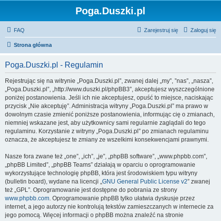
Poga.Duszki.pl
FAQ
Zarejestruj się
Zaloguj się
Strona główna
Poga.Duszki.pl - Regulamin
Rejestrując się na witrynie „Poga.Duszki.pl”, zwanej dalej „my”, ”nas”, „nasza”,
„Poga.Duszki.pl”, „http://www.duszki.pl/phpBB3”, akceptujesz wyszczególnione
poniżej postanowienia. Jeśli ich nie akceptujesz, opuść to miejsce, naciskając
przycisk „Nie akceptuję”. Administracja witryny „Poga.Duszki.pl” ma prawo w
dowolnym czasie zmienić poniższe postanowienia, informując cię o zmianach,
niemniej wskazane jest, aby użytkownicy sami regularnie zaglądali do tego
regulaminu. Korzystanie z witryny „Poga.Duszki.pl” po zmianach regulaminu
oznacza, że akceptujesz te zmiany ze wszelkimi konsekwencjami prawnymi.
Nasze fora zwane też „one”, „ich”, „je”, „phpBB software”, „www.phpbb.com”,
„phpBB Limited”, „phpBB Teams” działają w oparciu o oprogramowanie
wykorzystujące technologię phpBB, która jest środowiskiem typu witryny
(bulletin board), wydane na licencji „
GNU General Public License v2
” zwanej
też „GPL”. Oprogramowanie jest dostępne do pobrania ze strony
www.phpbb.com
. Oprogramowanie phpBB tylko ułatwia dyskusje przez
internet, a jego autorzy nie kontrolują tekstów zamieszczanych w internecie za
jego pomocą. Więcej informacji o phpBB można znaleźć na stronie