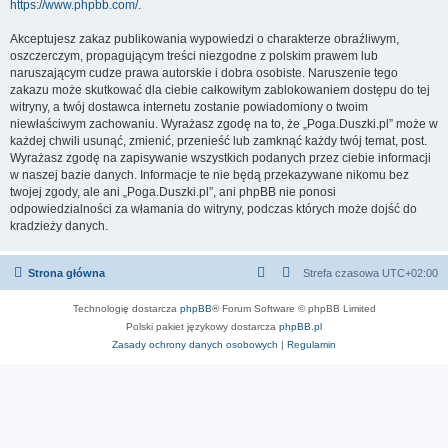
https://www.phpbb.com/
.
Akceptujesz zakaz publikowania wypowiedzi o charakterze obraźliwym,
oszczerczym, propagującym treści niezgodne z polskim prawem lub
naruszającym cudze prawa autorskie i dobra osobiste. Naruszenie tego
zakazu może skutkować dla ciebie całkowitym zablokowaniem dostępu do tej
witryny, a twój dostawca internetu zostanie powiadomiony o twoim
niewłaściwym zachowaniu. Wyrażasz zgodę na to, że „Poga.Duszki.pl” może w
każdej chwili usunąć, zmienić, przenieść lub zamknąć każdy twój temat, post.
Wyrażasz zgodę na zapisywanie wszystkich podanych przez ciebie informacji
w naszej bazie danych. Informacje te nie będą przekazywane nikomu bez
twojej zgody, ale ani „Poga.Duszki.pl”, ani phpBB nie ponosi
odpowiedzialności za włamania do witryny, podczas których może dojść do
kradzieży danych.
Strona główna
Strefa czasowa
UTC+02:00
Technologię dostarcza
phpBB
® Forum Software © phpBB Limited
Polski pakiet językowy dostarcza
phpBB.pl
Zasady ochrony danych osobowych
|
Regulamin