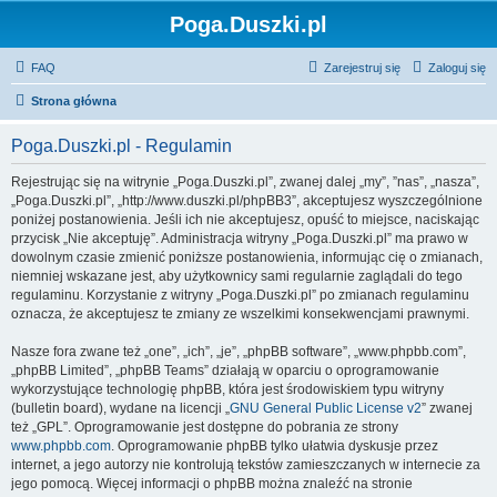
Poga.Duszki.pl
FAQ
Zarejestruj się
Zaloguj się
Strona główna
Poga.Duszki.pl - Regulamin
Rejestrując się na witrynie „Poga.Duszki.pl”, zwanej dalej „my”, ”nas”, „nasza”,
„Poga.Duszki.pl”, „http://www.duszki.pl/phpBB3”, akceptujesz wyszczególnione
poniżej postanowienia. Jeśli ich nie akceptujesz, opuść to miejsce, naciskając
przycisk „Nie akceptuję”. Administracja witryny „Poga.Duszki.pl” ma prawo w
dowolnym czasie zmienić poniższe postanowienia, informując cię o zmianach,
niemniej wskazane jest, aby użytkownicy sami regularnie zaglądali do tego
regulaminu. Korzystanie z witryny „Poga.Duszki.pl” po zmianach regulaminu
oznacza, że akceptujesz te zmiany ze wszelkimi konsekwencjami prawnymi.
Nasze fora zwane też „one”, „ich”, „je”, „phpBB software”, „www.phpbb.com”,
„phpBB Limited”, „phpBB Teams” działają w oparciu o oprogramowanie
wykorzystujące technologię phpBB, która jest środowiskiem typu witryny
(bulletin board), wydane na licencji „
GNU General Public License v2
” zwanej
też „GPL”. Oprogramowanie jest dostępne do pobrania ze strony
www.phpbb.com
. Oprogramowanie phpBB tylko ułatwia dyskusje przez
internet, a jego autorzy nie kontrolują tekstów zamieszczanych w internecie za
jego pomocą. Więcej informacji o phpBB można znaleźć na stronie