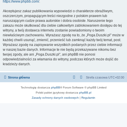
https://www.phpbb.com/
.
Akceptujesz zakaz publikowania wypowiedzi o charakterze obraźliwym,
oszczerczym, propagującym treści niezgodne z polskim prawem lub
naruszającym cudze prawa autorskie i dobra osobiste. Naruszenie tego
zakazu może skutkować dla ciebie całkowitym zablokowaniem dostępu do tej
witryny, a twój dostawca internetu zostanie powiadomiony o twoim
niewłaściwym zachowaniu. Wyrażasz zgodę na to, że „Poga.Duszki.pl” może w
każdej chwili usunąć, zmienić, przenieść lub zamknąć każdy twój temat, post.
Wyrażasz zgodę na zapisywanie wszystkich podanych przez ciebie informacji
w naszej bazie danych. Informacje te nie będą przekazywane nikomu bez
twojej zgody, ale ani „Poga.Duszki.pl”, ani phpBB nie ponosi
odpowiedzialności za włamania do witryny, podczas których może dojść do
kradzieży danych.
Strona główna
Strefa czasowa
UTC+02:00
Technologię dostarcza
phpBB
® Forum Software © phpBB Limited
Polski pakiet językowy dostarcza
phpBB.pl
Zasady ochrony danych osobowych
|
Regulamin