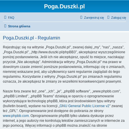
Poga.Duszki.pl
FAQ
Zarejestruj się
Zaloguj się
Strona główna
Poga.Duszki.pl - Regulamin
Rejestrując się na witrynie „Poga.Duszki.pl”, zwanej dalej „my”, ”nas”, „nasza”,
„Poga.Duszki.pl”, „http://www.duszki.pl/phpBB3”, akceptujesz wyszczególnione
poniżej postanowienia. Jeśli ich nie akceptujesz, opuść to miejsce, naciskając
przycisk „Nie akceptuję”. Administracja witryny „Poga.Duszki.pl” ma prawo w
dowolnym czasie zmienić poniższe postanowienia, informując cię o zmianach,
niemniej wskazane jest, aby użytkownicy sami regularnie zaglądali do tego
regulaminu. Korzystanie z witryny „Poga.Duszki.pl” po zmianach regulaminu
oznacza, że akceptujesz te zmiany ze wszelkimi konsekwencjami prawnymi.
Nasze fora zwane też „one”, „ich”, „je”, „phpBB software”, „www.phpbb.com”,
„phpBB Limited”, „phpBB Teams” działają w oparciu o oprogramowanie
wykorzystujące technologię phpBB, która jest środowiskiem typu witryny
(bulletin board), wydane na licencji „
GNU General Public License v2
” zwanej
też „GPL”. Oprogramowanie jest dostępne do pobrania ze strony
www.phpbb.com
. Oprogramowanie phpBB tylko ułatwia dyskusje przez
internet, a jego autorzy nie kontrolują tekstów zamieszczanych w internecie za
jego pomocą. Więcej informacji o phpBB można znaleźć na stronie