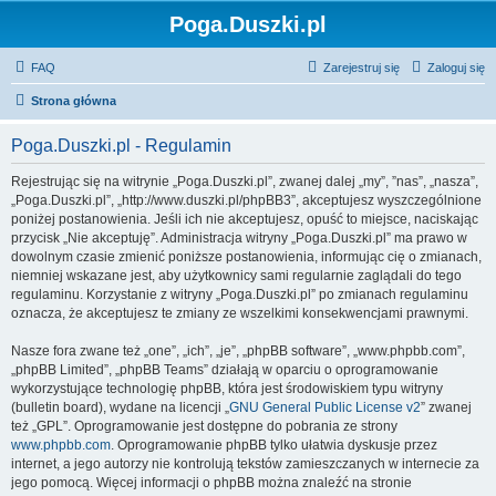
Poga.Duszki.pl
FAQ
Zarejestruj się
Zaloguj się
Strona główna
Poga.Duszki.pl - Regulamin
Rejestrując się na witrynie „Poga.Duszki.pl”, zwanej dalej „my”, ”nas”, „nasza”,
„Poga.Duszki.pl”, „http://www.duszki.pl/phpBB3”, akceptujesz wyszczególnione
poniżej postanowienia. Jeśli ich nie akceptujesz, opuść to miejsce, naciskając
przycisk „Nie akceptuję”. Administracja witryny „Poga.Duszki.pl” ma prawo w
dowolnym czasie zmienić poniższe postanowienia, informując cię o zmianach,
niemniej wskazane jest, aby użytkownicy sami regularnie zaglądali do tego
regulaminu. Korzystanie z witryny „Poga.Duszki.pl” po zmianach regulaminu
oznacza, że akceptujesz te zmiany ze wszelkimi konsekwencjami prawnymi.
Nasze fora zwane też „one”, „ich”, „je”, „phpBB software”, „www.phpbb.com”,
„phpBB Limited”, „phpBB Teams” działają w oparciu o oprogramowanie
wykorzystujące technologię phpBB, która jest środowiskiem typu witryny
(bulletin board), wydane na licencji „
GNU General Public License v2
” zwanej
też „GPL”. Oprogramowanie jest dostępne do pobrania ze strony
www.phpbb.com
. Oprogramowanie phpBB tylko ułatwia dyskusje przez
internet, a jego autorzy nie kontrolują tekstów zamieszczanych w internecie za
jego pomocą. Więcej informacji o phpBB można znaleźć na stronie