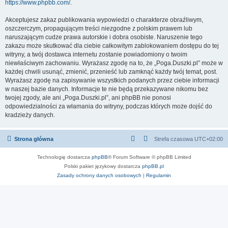
https://www.phpbb.com/
.
Akceptujesz zakaz publikowania wypowiedzi o charakterze obraźliwym,
oszczerczym, propagującym treści niezgodne z polskim prawem lub
naruszającym cudze prawa autorskie i dobra osobiste. Naruszenie tego
zakazu może skutkować dla ciebie całkowitym zablokowaniem dostępu do tej
witryny, a twój dostawca internetu zostanie powiadomiony o twoim
niewłaściwym zachowaniu. Wyrażasz zgodę na to, że „Poga.Duszki.pl” może w
każdej chwili usunąć, zmienić, przenieść lub zamknąć każdy twój temat, post.
Wyrażasz zgodę na zapisywanie wszystkich podanych przez ciebie informacji
w naszej bazie danych. Informacje te nie będą przekazywane nikomu bez
twojej zgody, ale ani „Poga.Duszki.pl”, ani phpBB nie ponosi
odpowiedzialności za włamania do witryny, podczas których może dojść do
kradzieży danych.
Strona główna
Strefa czasowa
UTC+02:00
Technologię dostarcza
phpBB
® Forum Software © phpBB Limited
Polski pakiet językowy dostarcza
phpBB.pl
Zasady ochrony danych osobowych
|
Regulamin