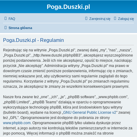
Poga.Duszki.pl
FAQ
Zarejestruj się
Zaloguj się
Strona główna
Poga.Duszki.pl - Regulamin
Rejestrując się na witrynie „Poga.Duszki.pl”, zwanej dalej „my”, ”nas”, „nasza”,
„Poga.Duszki.pl”, „http://www.duszki.pl/phpBB3”, akceptujesz wyszczególnione
poniżej postanowienia. Jeśli ich nie akceptujesz, opuść to miejsce, naciskając
przycisk „Nie akceptuję”. Administracja witryny „Poga.Duszki.pl” ma prawo w
dowolnym czasie zmienić poniższe postanowienia, informując cię o zmianach,
niemniej wskazane jest, aby użytkownicy sami regularnie zaglądali do tego
regulaminu. Korzystanie z witryny „Poga.Duszki.pl” po zmianach regulaminu
oznacza, że akceptujesz te zmiany ze wszelkimi konsekwencjami prawnymi.
Nasze fora zwane też „one”, „ich”, „je”, „phpBB software”, „www.phpbb.com”,
„phpBB Limited”, „phpBB Teams” działają w oparciu o oprogramowanie
wykorzystujące technologię phpBB, która jest środowiskiem typu witryny
(bulletin board), wydane na licencji „
GNU General Public License v2
” zwanej
też „GPL”. Oprogramowanie jest dostępne do pobrania ze strony
www.phpbb.com
. Oprogramowanie phpBB tylko ułatwia dyskusje przez
internet, a jego autorzy nie kontrolują tekstów zamieszczanych w internecie za
jego pomocą. Więcej informacji o phpBB można znaleźć na stronie