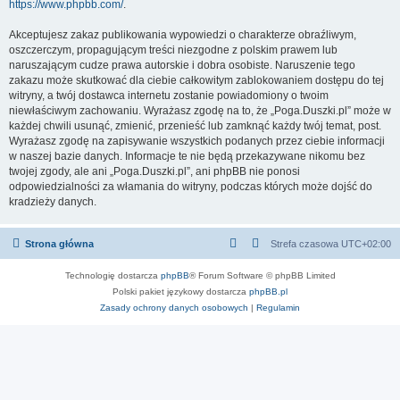
https://www.phpbb.com/
.
Akceptujesz zakaz publikowania wypowiedzi o charakterze obraźliwym,
oszczerczym, propagującym treści niezgodne z polskim prawem lub
naruszającym cudze prawa autorskie i dobra osobiste. Naruszenie tego
zakazu może skutkować dla ciebie całkowitym zablokowaniem dostępu do tej
witryny, a twój dostawca internetu zostanie powiadomiony o twoim
niewłaściwym zachowaniu. Wyrażasz zgodę na to, że „Poga.Duszki.pl” może w
każdej chwili usunąć, zmienić, przenieść lub zamknąć każdy twój temat, post.
Wyrażasz zgodę na zapisywanie wszystkich podanych przez ciebie informacji
w naszej bazie danych. Informacje te nie będą przekazywane nikomu bez
twojej zgody, ale ani „Poga.Duszki.pl”, ani phpBB nie ponosi
odpowiedzialności za włamania do witryny, podczas których może dojść do
kradzieży danych.
Strona główna
Strefa czasowa
UTC+02:00
Technologię dostarcza
phpBB
® Forum Software © phpBB Limited
Polski pakiet językowy dostarcza
phpBB.pl
Zasady ochrony danych osobowych
|
Regulamin