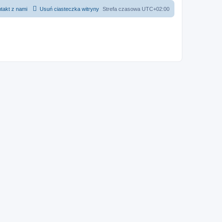
takt z nami
Usuń ciasteczka witryny
Strefa czasowa
UTC+02:00