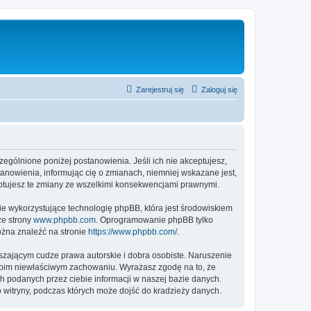
Zarejestruj się
Zaloguj się
czególnione poniżej postanowienia. Jeśli ich nie akceptujesz,
tanowienia, informując cię o zmianach, niemniej wskazane jest,
eptujesz te zmiany ze wszelkimi konsekwencjami prawnymi.
ie wykorzystujące technologię phpBB, która jest środowiskiem
ze strony
www.phpbb.com
. Oprogramowanie phpBB tylko
ożna znaleźć na stronie
https://www.phpbb.com/
.
zającym cudze prawa autorskie i dobra osobiste. Naruszenie
twoim niewłaściwym zachowaniu. Wyrażasz zgodę na to, że
h podanych przez ciebie informacji w naszej bazie danych.
 witryny, podczas których może dojść do kradzieży danych.