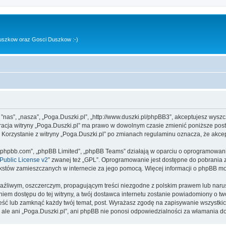
uszkow oraz Gosci Duszkow :-)
, ”nas”, „nasza”, „Poga.Duszki.pl”, „http://www.duszki.pl/phpBB3”, akceptujesz wysz
stracja witryny „Poga.Duszki.pl” ma prawo w dowolnym czasie zmienić poniższe pos
. Korzystanie z witryny „Poga.Duszki.pl” po zmianach regulaminu oznacza, że akc
www.phpbb.com”, „phpBB Limited”, „phpBB Teams” działają w oparciu o oprogramowan
ublic License v2
” zwanej też „GPL”. Oprogramowanie jest dostępne do pobrania 
ą tekstów zamieszczanych w internecie za jego pomocą. Więcej informacji o phpBB m
aźliwym, oszczerczym, propagującym treści niezgodne z polskim prawem lub narus
iem dostępu do tej witryny, a twój dostawca internetu zostanie powiadomiony o 
ieść lub zamknąć każdy twój temat, post. Wyrażasz zgodę na zapisywanie wszystkic
 ale ani „Poga.Duszki.pl”, ani phpBB nie ponosi odpowiedzialności za włamania do