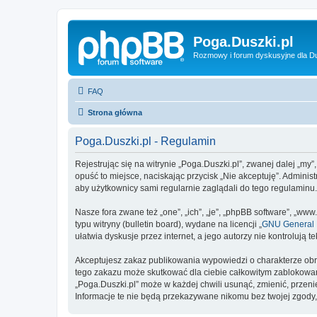
Poga.Duszki.pl
Rozmowy i forum dyskusyjne dla D
FAQ
Strona główna
Poga.Duszki.pl - Regulamin
Rejestrując się na witrynie „Poga.Duszki.pl”, zwanej dalej „my”
opuść to miejsce, naciskając przycisk „Nie akceptuję”. Admini
aby użytkownicy sami regularnie zaglądali do tego regulaminu
Nasze fora zwane też „one”, „ich”, „je”, „phpBB software”, „
typu witryny (bulletin board), wydane na licencji „
GNU General P
ułatwia dyskusje przez internet, a jego autorzy nie kontroluj
Akceptujesz zakaz publikowania wypowiedzi o charakterze obr
tego zakazu może skutkować dla ciebie całkowitym zablokowan
„Poga.Duszki.pl” może w każdej chwili usunąć, zmienić, przen
Informacje te nie będą przekazywane nikomu bez twojej zgody,